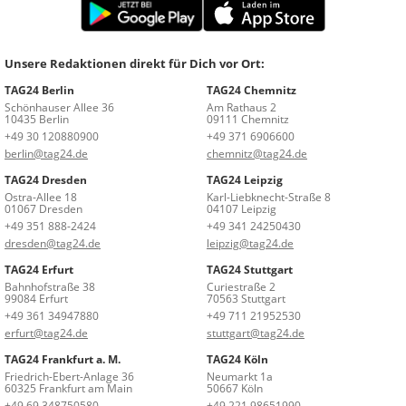
Unsere Redaktionen direkt für Dich vor Ort:
TAG24 Berlin
TAG24 Chemnitz
Schönhauser Allee 36
Am Rathaus 2
10435 Berlin
09111 Chemnitz
+49 30 120880900
+49 371 6906600
berlin@tag24.de
chemnitz@tag24.de
TAG24 Dresden
TAG24 Leipzig
Ostra-Allee 18
Karl-Liebknecht-Straße 8
01067 Dresden
04107 Leipzig
+49 351 888-2424
+49 341 24250430
dresden@tag24.de
leipzig@tag24.de
TAG24 Erfurt
TAG24 Stuttgart
Bahnhofstraße 38
Curiestraße 2
99084 Erfurt
70563 Stuttgart
+49 361 34947880
+49 711 21952530
erfurt@tag24.de
stuttgart@tag24.de
TAG24 Frankfurt a. M.
TAG24 Köln
Friedrich-Ebert-Anlage 36
Neumarkt 1a
60325 Frankfurt am Main
50667 Köln
+49 69 348750580
+49 221 98651990