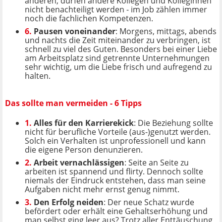
anderen, dürfen andere Kollegen und Kolleginnen
nicht benachteiligt werden - im Job zählen immer
noch die fachlichen Kompetenzen.
6.
Pausen voneinander
: Morgens, mittags, abends
und nachts die Zeit miteinander zu verbringen, ist
schnell zu viel des Guten. Besonders bei einer Liebe
am Arbeitsplatz sind getrennte Unternehmungen
sehr wichtig, um die Liebe frisch und aufregend zu
halten.
Das sollte man vermeiden - 6 Tipps
1.
Alles für den Karrierekick
: Die Beziehung sollte
nicht für berufliche Vorteile (aus-)genutzt werden.
Solch ein Verhalten ist unprofessionell und kann
die eigene Person denunzieren.
2.
Arbeit vernachlässigen
: Seite an Seite zu
arbeiten ist spannend und flirty. Dennoch sollte
niemals der Eindruck entstehen, dass man seine
Aufgaben nicht mehr ernst genug nimmt.
3.
Den Erfolg neiden
: Der neue Schatz wurde
befördert oder erhält eine Gehaltserhöhung und
man selbst ging leer aus? Trotz aller Enttäuschung