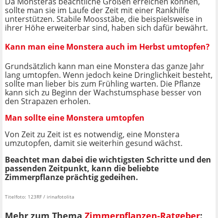
Da Monsteras beachtliche Größen erreichen können,
sollte man sie im Laufe der Zeit mit einer Rankhilfe
unterstützen. Stabile Moosstäbe, die beispielsweise in
ihrer Höhe erweiterbar sind, haben sich dafür bewährt.
Kann man eine Monstera auch im Herbst umtopfen?
Grundsätzlich kann man eine Monstera das ganze Jahr
lang umtopfen. Wenn jedoch keine Dringlichkeit besteht,
sollte man lieber bis zum Frühling warten. Die Pflanze
kann sich zu Beginn der Wachstumsphase besser von
den Strapazen erholen.
Man sollte eine Monstera umtopfen
Von Zeit zu Zeit ist es notwendig, eine Monstera
umzutopfen, damit sie weiterhin gesund wächst.
Beachtet man dabei die wichtigsten Schritte und den
passenden Zeitpunkt, kann die beliebte
Zimmerpflanze prächtig gedeihen.
Titelfoto: 123RF / irinafotolita
Mehr zum Thema
Zimmerpflanzen-Ratgeber
: