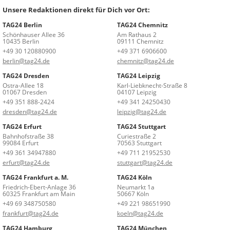
Unsere Redaktionen direkt für Dich vor Ort:
TAG24 Berlin
TAG24 Chemnitz
Schönhauser Allee 36
Am Rathaus 2
10435 Berlin
09111 Chemnitz
+49 30 120880900
+49 371 6906600
berlin@tag24.de
chemnitz@tag24.de
TAG24 Dresden
TAG24 Leipzig
Ostra-Allee 18
Karl-Liebknecht-Straße 8
01067 Dresden
04107 Leipzig
+49 351 888-2424
+49 341 24250430
dresden@tag24.de
leipzig@tag24.de
TAG24 Erfurt
TAG24 Stuttgart
Bahnhofstraße 38
Curiestraße 2
99084 Erfurt
70563 Stuttgart
+49 361 34947880
+49 711 21952530
erfurt@tag24.de
stuttgart@tag24.de
TAG24 Frankfurt a. M.
TAG24 Köln
Friedrich-Ebert-Anlage 36
Neumarkt 1a
60325 Frankfurt am Main
50667 Köln
+49 69 348750580
+49 221 98651990
frankfurt@tag24.de
koeln@tag24.de
TAG24 Hamburg
TAG24 München