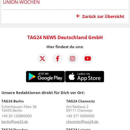
UNION-WOCHEN
Zurück zur Übersicht
TAG24 NEWS Deutschland GmbH
Hier findest du uns:
Unsere Redaktionen direkt für Dich vor Ort:
TAG24 Berlin
TAG24 Chemnitz
Schönhauser Allee 36
Am Rathaus 2
10435 Berlin
09111 Chemnitz
+49 30 120880900
+49 371 6906600
berlin@tag24.de
chemnitz@tag24.de
TAG24 Dresden
TAG24 Leipzig