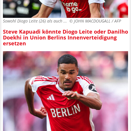
Sowohl Diogo Leite (26) als auch ... ©
JOHN MACDOUGALL / AFP
Steve Kapuadi könnte Diogo Leite oder Danilho
Doekhi in Union Berlins Innenverteidigung
ersetzen