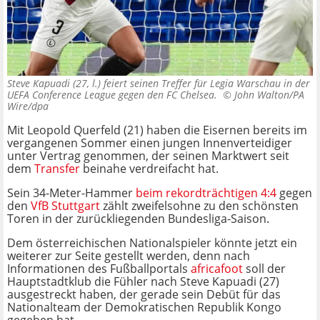
Steve Kapuadi (27, l.) feiert seinen Treffer für Legia Warschau in der
UEFA Conference League gegen den FC Chelsea. ©
John Walton/PA
Wire/dpa
Mit Leopold Querfeld (21) haben die Eisernen bereits im
vergangenen Sommer einen jungen Innenverteidiger
unter Vertrag genommen, der seinen Marktwert seit
dem
Transfer
beinahe verdreifacht hat.
Sein 34-Meter-Hammer
beim rekordträchtigen 4:4
gegen
den
VfB Stuttgart
zählt zweifelsohne zu den schönsten
Toren in der zurückliegenden Bundesliga-Saison.
Dem österreichischen Nationalspieler könnte jetzt ein
weiterer zur Seite gestellt werden, denn nach
Informationen des Fußballportals
africafoot
soll der
Hauptstadtklub die Fühler nach Steve Kapuadi (27)
ausgestreckt haben, der gerade sein Debüt für das
Nationalteam der Demokratischen Republik Kongo
gegeben hat.