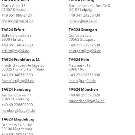
Ostra-Allee 18
Karl-Liebknecht-Straße 8
01067 Dresden
04107 Leipzig
+49 351 888-2424
+49 341 24250430
dresden@tag24.de
leipzig@tag24.de
TAG24 Erfurt
TAG24 Stuttgart
Bahnhofstraße 38
Curiestraße 2
99084 Erfurt
70563 Stuttgart
+49 361 34947880
+49 711 21952530
erfurt@tag24.de
stuttgart@tag24.de
TAG24 Frankfurt a. M.
TAG24 Köln
Friedrich-Ebert-Anlage 36
Neumarkt 1a
60325 Frankfurt am Main
50667 Köln
+49 69 348750580
+49 221 98651990
frankfurt@tag24.de
koeln@tag24.de
TAG24 Hamburg
TAG24 München
Am Sandtorkai 77
+49 89 215390320
20457 Hamburg
muenchen@tag24.de
+49 40 228608090
hamburg@tag24.de
TAG24 Magdeburg
Breiter Weg 8-10A
39104 Magdeburg
+49 391 50548260