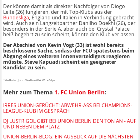
Der könnte damit als direkter Nachfolger von Diogo
Leite (26) fungieren, der mit Top-Klubs aus der
Bundesliga
, England und Italien in Verbindung gebracht
wird. Auch sein Langzeitpartner Danilho Doekhi (26), der
besonders in der Serie A, aber auch bei Crystal Palace
heiß begehrt zu sein scheint, könnte den Klub verlassen.
Der Abschied von Kevin Vogt (33) ist wohl bereits
beschlossene Sache, sodass der FCU spätestens beim
Abgang eines weiteren Innenverteidigers reagieren
müsste. Steve Kapuadi scheint ein geeigneter
Kandidat zu sein.
Titelfoto: John Walton/PA Wire/dpa
Mehr zum Thema
1. FC Union Berlin
:
IRRES UNION-GERÜCHT: ABWEHR-ASS BEI CHAMPIONS-
LEAGUE-KLUB IM GESPRÄCH
DJ LUSTRIGOL GIBT BEI UNION BERLIN DEN TON AN - AUF
UND NEBEN DEM PLATZ
UNION-BERLIN-BLOG: EIN AUSBLICK AUF DIE NÄCHSTEN