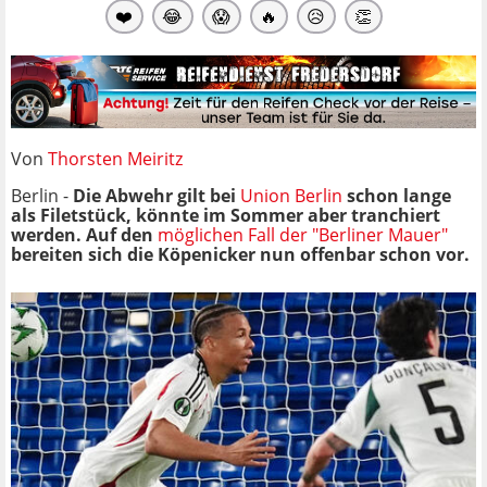
❤️
😂
😱
🔥
😥
👏
Von
Thorsten Meiritz
Berlin -
Die Abwehr gilt bei
Union Berlin
schon lange
als Filetstück, könnte im Sommer aber tranchiert
werden. Auf den
möglichen Fall der "Berliner Mauer"
bereiten sich die Köpenicker nun offenbar schon vor.