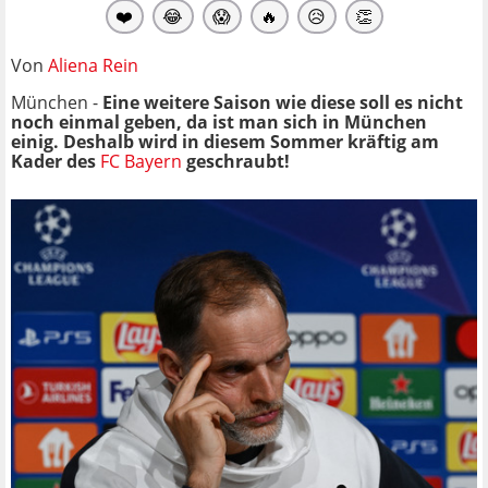
❤️
😂
😱
🔥
😥
👏
Von
Aliena Rein
München -
Eine weitere Saison wie diese soll es nicht
noch einmal geben, da ist man sich in München
einig. Deshalb wird in diesem Sommer kräftig am
Kader des
FC Bayern
geschraubt!