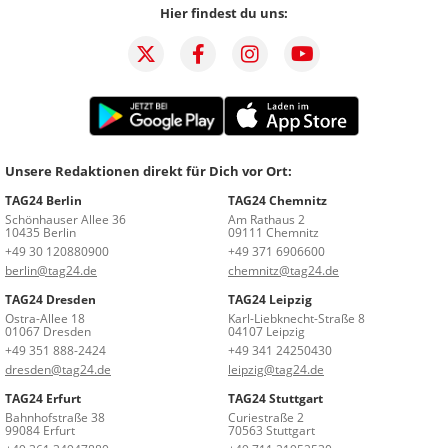
Hier findest du uns:
Unsere Redaktionen direkt für Dich vor Ort:
TAG24 Berlin
TAG24 Chemnitz
Schönhauser Allee 36
Am Rathaus 2
10435 Berlin
09111 Chemnitz
+49 30 120880900
+49 371 6906600
berlin@tag24.de
chemnitz@tag24.de
TAG24 Dresden
TAG24 Leipzig
Ostra-Allee 18
Karl-Liebknecht-Straße 8
01067 Dresden
04107 Leipzig
+49 351 888-2424
+49 341 24250430
dresden@tag24.de
leipzig@tag24.de
TAG24 Erfurt
TAG24 Stuttgart
Bahnhofstraße 38
Curiestraße 2
99084 Erfurt
70563 Stuttgart