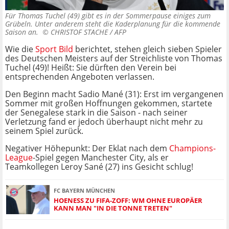
Für Thomas Tuchel (49) gibt es in der Sommerpause einiges zum
Grübeln. Unter anderem steht die Kaderplanung für die kommende
Saison an. ©
CHRISTOF STACHE / AFP
Wie die
Sport Bild
berichtet, stehen gleich sieben Spieler
des Deutschen Meisters auf der Streichliste von Thomas
Tuchel (49)! Heißt: Sie dürften den Verein bei
entsprechenden Angeboten verlassen.
Den Beginn macht Sadio Mané (31): Erst im vergangenen
Sommer mit großen Hoffnungen gekommen, startete
der Senegalese stark in die Saison - nach seiner
Verletzung fand er jedoch überhaupt nicht mehr zu
seinem Spiel zurück.
Negativer Höhepunkt: Der Eklat nach dem
Champions-
League
-Spiel gegen Manchester City, als er
Teamkollegen Leroy Sané (27) ins Gesicht schlug!
FC BAYERN MÜNCHEN
HOENESS ZU FIFA-ZOFF: WM OHNE EUROPÄER K
ANN MAN "IN DIE TONNE TRETEN"