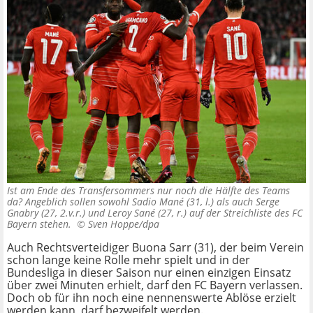
Ist am Ende des Transfersommers nur noch die Hälfte des Teams
da? Angeblich sollen sowohl Sadio Mané (31, l.) als auch Serge
Gnabry (27, 2.v.r.) und Leroy Sané (27, r.) auf der Streichliste des FC
Bayern stehen. ©
Sven Hoppe/dpa
Auch Rechtsverteidiger Buona Sarr (31), der beim Verein
schon lange keine Rolle mehr spielt und in der
Bundesliga in dieser Saison nur einen einzigen Einsatz
über zwei Minuten erhielt, darf den FC Bayern verlassen.
Doch ob für ihn noch eine nennenswerte Ablöse erzielt
werden kann, darf bezweifelt werden.