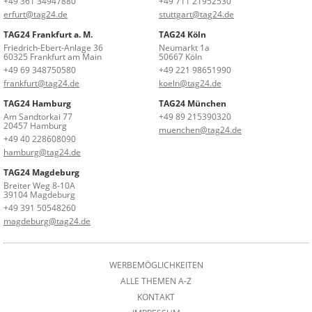
+49 361 34947880
+49 711 21952530
erfurt@tag24.de
stuttgart@tag24.de
TAG24 Frankfurt a. M.
TAG24 Köln
Friedrich-Ebert-Anlage 36
Neumarkt 1a
60325 Frankfurt am Main
50667 Köln
+49 69 348750580
+49 221 98651990
frankfurt@tag24.de
koeln@tag24.de
TAG24 Hamburg
TAG24 München
Am Sandtorkai 77
+49 89 215390320
20457 Hamburg
muenchen@tag24.de
+49 40 228608090
hamburg@tag24.de
TAG24 Magdeburg
Breiter Weg 8-10A
39104 Magdeburg
+49 391 50548260
magdeburg@tag24.de
WERBEMÖGLICHKEITEN
ALLE THEMEN A-Z
KONTAKT