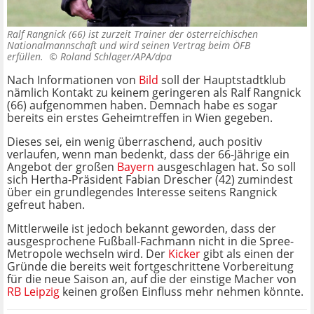
Ralf Rangnick (66) ist zurzeit Trainer der österreichischen
Nationalmannschaft und wird seinen Vertrag beim ÖFB
erfüllen. ©
Roland Schlager/APA/dpa
Nach Informationen von
Bild
soll der Hauptstadtklub
nämlich Kontakt zu keinem geringeren als Ralf Rangnick
(66) aufgenommen haben. Demnach habe es sogar
bereits ein erstes Geheimtreffen in Wien gegeben.
Dieses sei, ein wenig überraschend, auch positiv
verlaufen, wenn man bedenkt, dass der 66-Jährige ein
Angebot der großen
Bayern
ausgeschlagen hat. So soll
sich Hertha-Präsident Fabian Drescher (42) zumindest
über ein grundlegendes Interesse seitens Rangnick
gefreut haben.
Mittlerweile ist jedoch bekannt geworden, dass der
ausgesprochene Fußball-Fachmann nicht in die Spree-
Metropole wechseln wird. Der
Kicker
gibt als einen der
Gründe die bereits weit fortgeschrittene Vorbereitung
für die neue Saison an, auf die der einstige Macher von
RB Leipzig
keinen großen Einfluss mehr nehmen könnte.