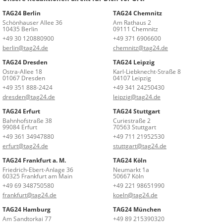
TAG24 Berlin
TAG24 Chemnitz
Schönhauser Allee 36
Am Rathaus 2
10435 Berlin
09111 Chemnitz
+49 30 120880900
+49 371 6906600
berlin@tag24.de
chemnitz@tag24.de
TAG24 Dresden
TAG24 Leipzig
Ostra-Allee 18
Karl-Liebknecht-Straße 8
01067 Dresden
04107 Leipzig
+49 351 888-2424
+49 341 24250430
dresden@tag24.de
leipzig@tag24.de
TAG24 Erfurt
TAG24 Stuttgart
Bahnhofstraße 38
Curiestraße 2
99084 Erfurt
70563 Stuttgart
+49 361 34947880
+49 711 21952530
erfurt@tag24.de
stuttgart@tag24.de
TAG24 Frankfurt a. M.
TAG24 Köln
Friedrich-Ebert-Anlage 36
Neumarkt 1a
60325 Frankfurt am Main
50667 Köln
+49 69 348750580
+49 221 98651990
frankfurt@tag24.de
koeln@tag24.de
TAG24 Hamburg
TAG24 München
Am Sandtorkai 77
+49 89 215390320