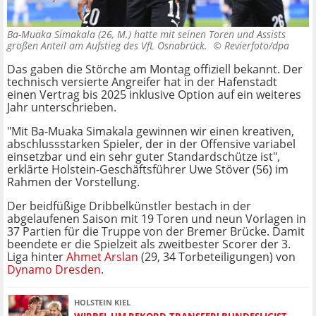
Ba-Muaka Simakala (26, M.) hatte mit seinen Toren und Assists
großen Anteil am Aufstieg des VfL Osnabrück. ©
Revierfoto/dpa
Das gaben die Störche am Montag offiziell bekannt. Der
technisch versierte Angreifer hat in der Hafenstadt
einen Vertrag bis 2025 inklusive Option auf ein weiteres
Jahr unterschrieben.
"Mit Ba-Muaka Simakala gewinnen wir einen kreativen,
abschlussstarken Spieler, der in der Offensive variabel
einsetzbar und ein sehr guter Standardschütze ist",
erklärte Holstein-Geschäftsführer Uwe Stöver (56) im
Rahmen der Vorstellung.
Der beidfüßige Dribbelkünstler bestach in der
abgelaufenen Saison mit 19 Toren und neun Vorlagen in
37 Partien für die Truppe von der Bremer Brücke. Damit
beendete er die Spielzeit als zweitbester Scorer der 3.
Liga hinter
Ahmet Arslan
(29, 34 Torbeteiligungen) von
Dynamo Dresden
.
HOLSTEIN KIEL
WIRBEL UM REKORD-TRANSFER! BUNDESLIGIST