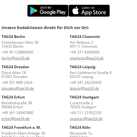
Unsere Redaktionen direkt für Dich vor Ort:
TAG24 Berlin
TAG24 Chemnitz
Schönhauser Allee 36
Am Rathaus 2
10435 Berlin
09111 Chemnitz
+49 30 120880900
+49 371 6906600
berlin@tag24.de
chemnitz@tag24.de
TAG24 Dresden
TAG24 Leipzig
Ostra-Allee 18
Karl-Liebknecht-Straße 8
01067 Dresden
04107 Leipzig
+49 351 888-2424
+49 341 24250430
dresden@tag24.de
leipzig@tag24.de
TAG24 Erfurt
TAG24 Stuttgart
Bahnhofstraße 38
Curiestraße 2
99084 Erfurt
70563 Stuttgart
+49 361 34947880
+49 711 21952530
erfurt@tag24.de
stuttgart@tag24.de
TAG24 Frankfurt a. M.
TAG24 Köln
Friedrich-Ebert-Anlage 36
Neumarkt 1a