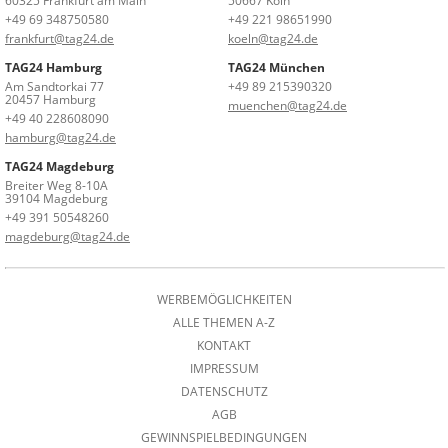
60325 Frankfurt am Main
50667 Köln
+49 69 348750580
+49 221 98651990
frankfurt@tag24.de
koeln@tag24.de
TAG24 Hamburg
TAG24 München
Am Sandtorkai 77
+49 89 215390320
20457 Hamburg
muenchen@tag24.de
+49 40 228608090
hamburg@tag24.de
TAG24 Magdeburg
Breiter Weg 8-10A
39104 Magdeburg
+49 391 50548260
magdeburg@tag24.de
WERBEMÖGLICHKEITEN
ALLE THEMEN A-Z
KONTAKT
IMPRESSUM
DATENSCHUTZ
AGB
GEWINNSPIELBEDINGUNGEN