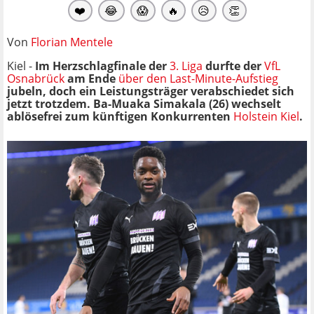
❤️
😂
😱
🔥
😥
👏
Von
Florian Mentele
Kiel -
Im Herzschlagfinale der
3. Liga
durfte der
VfL
Osnabrück
am Ende
über den Last-Minute-Aufstieg
jubeln, doch ein Leistungsträger verabschiedet sich
jetzt trotzdem. Ba-Muaka Simakala (26) wechselt
ablösefrei zum künftigen Konkurrenten
Holstein Kiel
.