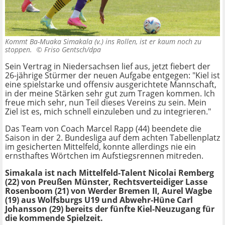
Kommt Ba-Muaka Simakala (v.) ins Rollen, ist er kaum noch zu
stoppen. ©
Friso Gentsch/dpa
Sein Vertrag in Niedersachsen lief aus, jetzt fiebert der
26-jährige Stürmer der neuen Aufgabe entgegen: "Kiel ist
eine spielstarke und offensiv ausgerichtete Mannschaft,
in der meine Stärken sehr gut zum Tragen kommen. Ich
freue mich sehr, nun Teil dieses Vereins zu sein. Mein
Ziel ist es, mich schnell einzuleben und zu integrieren."
Das Team von Coach Marcel Rapp (44) beendete die
Saison in der 2. Bundesliga auf dem achten Tabellenplatz
im gesicherten Mittelfeld, konnte allerdings nie ein
ernsthaftes Wörtchen im Aufstiegsrennen mitreden.
Simakala ist nach Mittelfeld-Talent Nicolai Remberg
(22) von Preußen Münster, Rechtsverteidiger Lasse
Rosenboom (21) von Werder Bremen II, Aurel Wagbe
(19) aus Wolfsburgs U19 und Abwehr-Hüne Carl
Johansson (29) bereits der fünfte Kiel-Neuzugang für
die kommende Spielzeit.