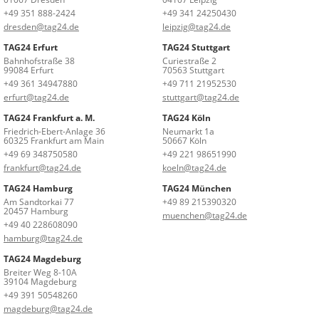
+49 351 888-2424
+49 341 24250430
dresden@tag24.de
leipzig@tag24.de
TAG24 Erfurt
TAG24 Stuttgart
Bahnhofstraße 38
Curiestraße 2
99084 Erfurt
70563 Stuttgart
+49 361 34947880
+49 711 21952530
erfurt@tag24.de
stuttgart@tag24.de
TAG24 Frankfurt a. M.
TAG24 Köln
Friedrich-Ebert-Anlage 36
Neumarkt 1a
60325 Frankfurt am Main
50667 Köln
+49 69 348750580
+49 221 98651990
frankfurt@tag24.de
koeln@tag24.de
TAG24 Hamburg
TAG24 München
Am Sandtorkai 77
+49 89 215390320
20457 Hamburg
muenchen@tag24.de
+49 40 228608090
hamburg@tag24.de
TAG24 Magdeburg
Breiter Weg 8-10A
39104 Magdeburg
+49 391 50548260
magdeburg@tag24.de