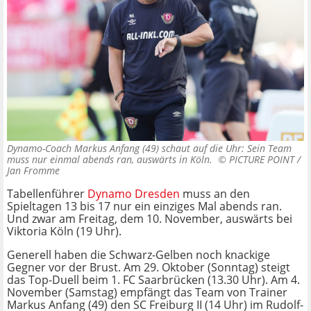
Dynamo-Coach Markus Anfang (49) schaut auf die Uhr: Sein Team
muss nur einmal abends ran, auswärts in Köln. ©
PICTURE POINT /
Jan Fromme
Tabellenführer
Dynamo Dresden
muss an den
Spieltagen 13 bis 17 nur ein einziges Mal abends ran.
Und zwar am Freitag, dem 10. November, auswärts bei
Viktoria Köln (19 Uhr).
Generell haben die Schwarz-Gelben noch knackige
Gegner vor der Brust. Am 29. Oktober (Sonntag) steigt
das Top-Duell beim 1. FC Saarbrücken (13.30 Uhr). Am 4.
November (Samstag) empfängt das Team von Trainer
Markus Anfang (49) den SC Freiburg II (14 Uhr) im Rudolf-