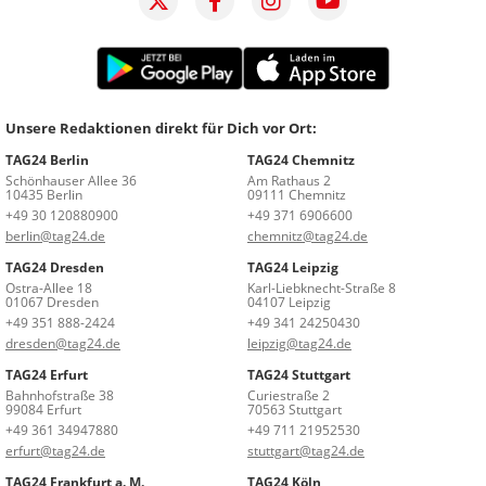
Unsere Redaktionen direkt für Dich vor Ort:
TAG24 Berlin
TAG24 Chemnitz
Schönhauser Allee 36
Am Rathaus 2
10435 Berlin
09111 Chemnitz
+49 30 120880900
+49 371 6906600
berlin@tag24.de
chemnitz@tag24.de
TAG24 Dresden
TAG24 Leipzig
Ostra-Allee 18
Karl-Liebknecht-Straße 8
01067 Dresden
04107 Leipzig
+49 351 888-2424
+49 341 24250430
dresden@tag24.de
leipzig@tag24.de
TAG24 Erfurt
TAG24 Stuttgart
Bahnhofstraße 38
Curiestraße 2
99084 Erfurt
70563 Stuttgart
+49 361 34947880
+49 711 21952530
erfurt@tag24.de
stuttgart@tag24.de
TAG24 Frankfurt a. M.
TAG24 Köln