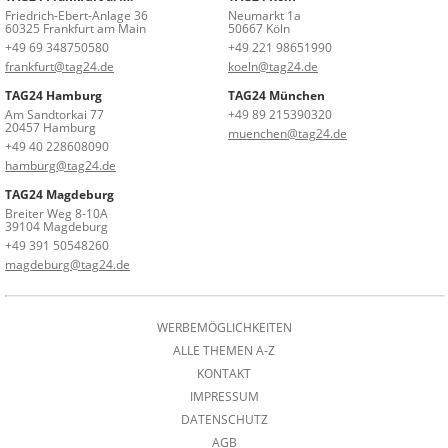
Friedrich-Ebert-Anlage 36
Neumarkt 1a
60325 Frankfurt am Main
50667 Köln
+49 69 348750580
+49 221 98651990
frankfurt@tag24.de
koeln@tag24.de
TAG24 Hamburg
TAG24 München
Am Sandtorkai 77
+49 89 215390320
20457 Hamburg
muenchen@tag24.de
+49 40 228608090
hamburg@tag24.de
TAG24 Magdeburg
Breiter Weg 8-10A
39104 Magdeburg
+49 391 50548260
magdeburg@tag24.de
WERBEMÖGLICHKEITEN
ALLE THEMEN A-Z
KONTAKT
IMPRESSUM
DATENSCHUTZ
AGB