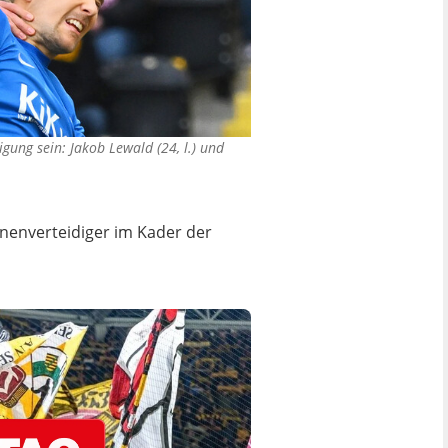
gung sein: Jakob Lewald (24, l.) und
nnenverteidiger im Kader der