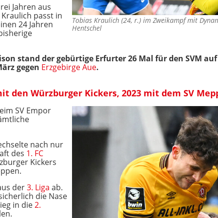
rei Jahren aus
Kraulich passt in
Tobias Kraulich (24, r.) im Zweikampf mit Dyna
einen 24 Jahren
Hentschel
bisherige
ison stand der gebürtige Erfurter 26 Mal für den SVM au
März gegen
Erzgebirge Aue
.
mit den Würzburger Kickers, 2023 mit dem SV Mepp
 beim SV Empor
sämtliche
wechselte nach nur
aft des
1. FC
burger Kickers
eppen.
 aus der
3. Liga
ab.
icherlich die Nase
ieg in die
2.
len.