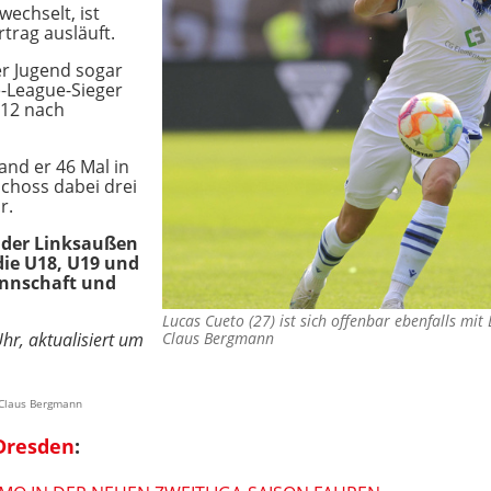
echselt, ist
rtrag ausläuft.
er Jugend sogar
-League-Sieger
012 nach
and er 46 Mal in
schoss dabei drei
r.
 der Linksaußen
die U18, U19 und
nnschaft und
Lucas Cueto (27) ist sich offenbar ebenfalls m
hr, aktualisiert um
Claus Bergmann
/ Claus Bergmann
Dresden
: