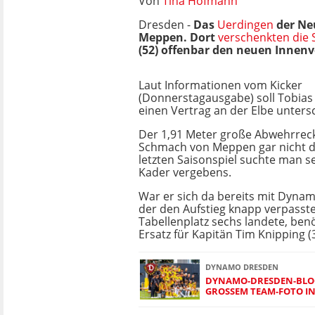
Von
Tina Hofmann
Dresden -
Das
Uerdingen
der Neu
Meppen. Dort
verschenkten die 
(52) offenbar den neuen Innenv
Laut Informationen vom Kicker
(Donnerstagausgabe) soll Tobias 
einen Vertrag an der Elbe unters
Der 1,91 Meter große Abwehrrecke
Schmach von Meppen gar nicht d
letzten Saisonspiel suchte man 
Kader vergebens.
War er sich da bereits mit Dynam
der den Aufstieg knapp verpasst
Tabellenplatz sechs landete, benöt
Ersatz für Kapitän Tim Knipping (3
DYNAMO DRESDEN
DYNAMO-DRESDEN-BLOG:
GROSSEM TEAM-FOTO IN