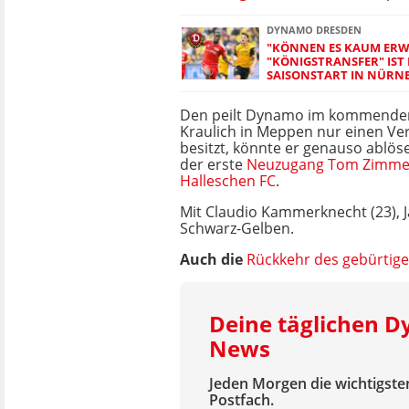
DYNAMO DRESDEN
"KÖNNEN ES KAUM ER
"KÖNIGSTRANSFER" IST H
AISONSTART IN NÜRNB
Den peilt Dynamo im kommenden 
Kraulich in Meppen nur einen Ver
besitzt, könnte er genauso ablöse
der erste
Neuzugang Tom Zimmer
Halleschen FC
.
Mit Claudio Kammerknecht (23), Ja
Schwarz-Gelben.
Auch die
Rückkehr des gebürtige
Deine täglichen 
News
Jeden Morgen die wichtigsten
Postfach.