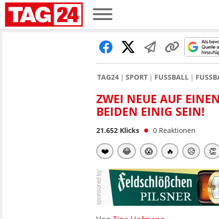
TAG24
SPORT
FUSSBALL
FUSSB
ZWEI NEUE AUF EINE
BEIDEN EINIG SEIN!
21.652
Klicks
0
Reaktionen
❤️
😂
😱
🔥
😥
👏