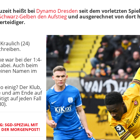
zeit heißt bei
Dynamo Dresden
seit dem vorletzten Spie
Schwarz-Gelben den Aufstieg
und ausgerechnet von dort ho
erteidiger.
Kraulich (24)
chreiben.
 war bei der 1:4-
abei. Auch beim
seinen Namen im
o einig? Der Klub,
e und am Ende auf
igt auf jeden Fall
0).
 SGD-SPEZIAL MIT
 DER MORGENPOST!