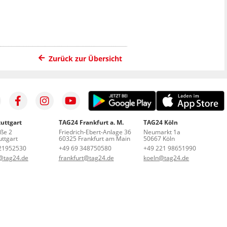
Zurück zur Übersicht
uttgart
TAG24 Frankfurt a. M.
TAG24 Köln
aße 2
Friedrich-Ebert-Anlage 36
Neumarkt 1a
ttgart
60325 Frankfurt am Main
50667 Köln
21952530
+49 69 348750580
+49 221 98651990
t@tag24.de
frankfurt@tag24.de
koeln@tag24.de