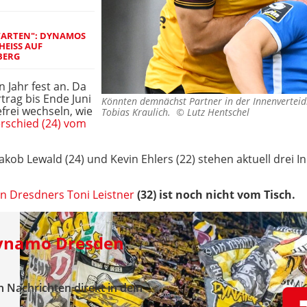
WARTEN": DYNAMOS
EISS AUF S
ERG
Jahr fest an. Da
trag bis Ende Juni
Könnten demnächst Partner in der Innenverteidi
frei wechseln, wie
Tobias Kraulich. ©
Lutz Hentschel
schied (24) vom
kob Lewald (24) und Kevin Ehlers (22) stehen aktuell drei I
n Dresdners Toni Leistner
(32) ist noch nicht vom Tisch.
Dynamo Dresden
 Nachrichten direkt in dein