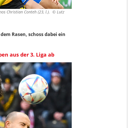
mos Christian Conteh (23, l.). ©
Lutz
f dem Rasen, schoss dabei ein
en aus der 3. Liga ab