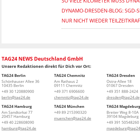
SO VIELE KILOMETER MUSS DYNA
DYNAMO-DRESDEN-BLOG: SGD-SP
NUR NICHT WIEDER TEILZEITKRA
TAG24 NEWS Deutschland GmbH
Unsere Redaktionen direkt für Dich vor Ort:
TAG24 Berlin
TAG24 Chemnitz
TAG24 Dresden
Schönhauser Allee 36
Am Rathaus 2
Ostra-Allee 18
10435 Berlin
09111 Chemnitz
01067 Dresden
+49 30 120880900
+49 371 6906600
+49 351 888-2424
berlin@tag24.de
chemnitz@tag24.de
dresden@tag24.de
TAG24 Hamburg
TAG24 München
TAG24 Magdebur
Am Sandtorkai 77
+49 89 215390320
Breiter Weg 8-10A
20457 Hamburg
39104 Magdeburg
muenchen@tag24.de
+49 40 228608090
+49 391 50548260
hamburg@tag24.de
magdeburg@tag24