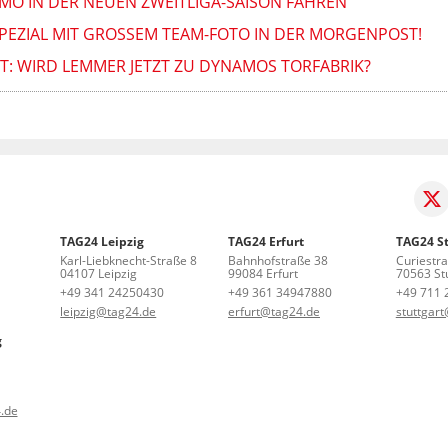
MO IN DER NEUEN ZWEITLIGA-SAISON FAHREN
EZIAL MIT GROSSEM TEAM-FOTO IN DER MORGENPOST!
FT: WIRD LEMMER JETZT ZU DYNAMOS TORFABRIK?
TAG24 Leipzig
TAG24 Erfurt
TAG24 St
Karl-Liebknecht-Straße 8
Bahnhofstraße 38
Curiestr
04107 Leipzig
99084 Erfurt
70563 Stu
+49 341 24250430
+49 361 34947880
+49 711 
leipzig@tag24.de
erfurt@tag24.de
stuttgar
g
.de