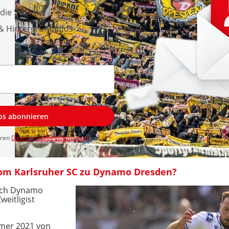
 die SGD
 & Hintergrundinfos
los abonnieren
eren
Datenschutzbestimmungen
zu.
om Karlsruher SC zu Dynamo Dresden?
sich Dynamo
eitligist
mmer 2021 von