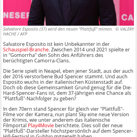
Salvatore Esposito (37) wird den neuen "Plattfuß" mimen. ©
VALERY
HACHE / AFP
Salvatore Esposito ist kein Unbekannter in der
Schauspiel-Branche
. Zwischen 2014 und 2021 spielte er
in "Gomorrha" den Sohn des Anführers des
berüchtigten Camorra-Clans.
Die Serie spielt in Neapel, eben jener Stadt, aus der auch
der 2016 verstorbene Bud Spencer stammt. Und auch
Esposito wuchs in der italienischen Küstenstadt auf.
Doch ob diese Gemeinsamkeit Grund genug für die Die-
Hard-Spencer-Fans ist, dem 37-Jährigen eine Chance als
"Plattfuß"-Nachfolger zu geben?
In den 70ern stand Spencer für gleich vier "Plattfuß"-
Filme vor der Kamera, nun plant Sky eine neue Version
der Krimis, wie unter anderem das italienische
Filmportal
Play4Movie
berichtete. Dies soll der neue
"Plattfuß"-Darsteller höchstpersönlich auf dem Spencer-
Hill-Festival in Gubbio mitgeteilt haben.