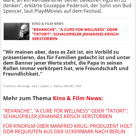
wäre, an ein Remake einer seiner beliebten Figuren zu
denken", erklärte Giuseppe Pedersoli, der Sohn von Bud
Spencer, laut Play4Movies auf dem Festival.
KINO & FILM NEWS
"REVANCHE", "A CURE FOR WELLNESS" ODER
"TATORT": SCHAUSPIELER JOHANNES KRISCH
VERSTORBEN
"Wir meinen aber, dass es Zeit ist, ein Vorbild zu
präsentieren, das für Familien gedacht ist und unter
dem Banner jener Werte steht, die Papa in seinen
Rollen immer verkörpert hat, wie Freundschaft und
Freundlichkeit."
Titelfoto: Montage: obs | Kabel_1, Valery HACHE / AFP
Mehr zum Thema
Kino & Film News
:
"REVANCHE", "A CURE FOR WELLNESS" ODER "TATORT":
SCHAUSPIELER JOHANNES KRISCH VERSTORBEN
FÜR KINOFILM ÜBER MANFRED KRUG: PRODUZENT HOLT
DDR-REQUISITEN AUS DER UCKERMARK NACH BERLIN