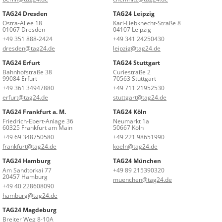
TAG24 Dresden
TAG24 Leipzig
Ostra-Allee 18
Karl-Liebknecht-Straße 8
01067 Dresden
04107 Leipzig
+49 351 888-2424
+49 341 24250430
dresden@tag24.de
leipzig@tag24.de
TAG24 Erfurt
TAG24 Stuttgart
Bahnhofstraße 38
Curiestraße 2
99084 Erfurt
70563 Stuttgart
+49 361 34947880
+49 711 21952530
erfurt@tag24.de
stuttgart@tag24.de
TAG24 Frankfurt a. M.
TAG24 Köln
Friedrich-Ebert-Anlage 36
Neumarkt 1a
60325 Frankfurt am Main
50667 Köln
+49 69 348750580
+49 221 98651990
frankfurt@tag24.de
koeln@tag24.de
TAG24 Hamburg
TAG24 München
Am Sandtorkai 77
+49 89 215390320
20457 Hamburg
muenchen@tag24.de
+49 40 228608090
hamburg@tag24.de
TAG24 Magdeburg
Breiter Weg 8-10A