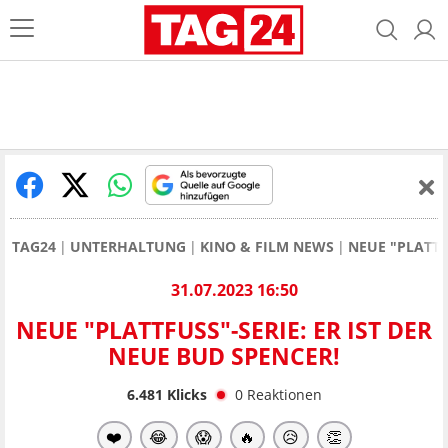
TAG24
UNTERHALTUNG
KINO & FILM NEWS
NEUE "PLATTF
31.07.2023 16:50
NEUE "PLATTFUSS"-SERIE: ER IST DER N
EUE BUD SPENCER!
6.481
Klicks
0
Reaktionen
❤️
😂
😱
🔥
😥
👏