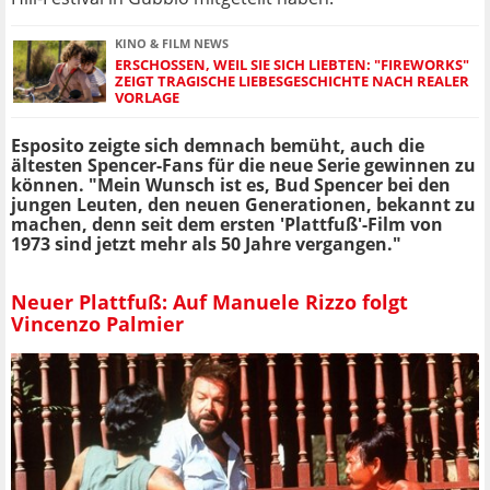
KINO & FILM NEWS
ERSCHOSSEN, WEIL SIE SICH LIEBTEN: "FIREWORKS"
ZEIGT TRAGISCHE LIEBESGESCHICHTE NACH REALER
VORLAGE
Esposito zeigte sich demnach bemüht, auch die
ältesten Spencer-Fans für die neue Serie gewinnen zu
können. "Mein Wunsch ist es, Bud Spencer bei den
jungen Leuten, den neuen Generationen, bekannt zu
machen, denn seit dem ersten 'Plattfuß'-Film von
1973 sind jetzt mehr als 50 Jahre vergangen."
Neuer Plattfuß: Auf Manuele Rizzo folgt
Vincenzo Palmier