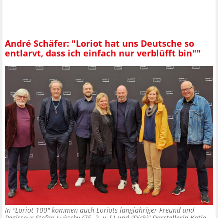
André Schäfer: "Loriot hat uns Deutsche so
entlarvt, dass ich einfach nur verblüfft bin""
In "Loriot 100" kommen auch Loriots langjähriger Freund und
Regisseur Stefan Lukschy (75, 2. v. l.) und "Dicki"-Darstellerin Katja