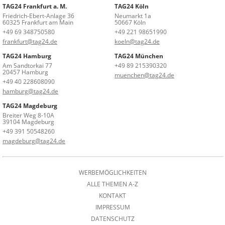
TAG24 Frankfurt a. M.
TAG24 Köln
Friedrich-Ebert-Anlage 36
Neumarkt 1a
60325 Frankfurt am Main
50667 Köln
+49 69 348750580
+49 221 98651990
frankfurt@tag24.de
koeln@tag24.de
TAG24 Hamburg
TAG24 München
Am Sandtorkai 77
+49 89 215390320
20457 Hamburg
muenchen@tag24.de
+49 40 228608090
hamburg@tag24.de
TAG24 Magdeburg
Breiter Weg 8-10A
39104 Magdeburg
+49 391 50548260
magdeburg@tag24.de
WERBEMÖGLICHKEITEN
ALLE THEMEN A-Z
KONTAKT
IMPRESSUM
DATENSCHUTZ