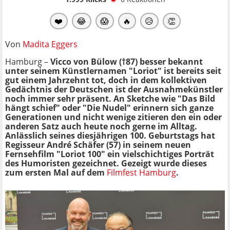
❤️
😂
😱
🔥
😥
👏
Von
Madita Eggers
Hamburg –
V
icco von Bülow (†87) besser bekannt
unter seinem Künstlernamen "Loriot" ist bereits seit
gut einem Jahrzehnt tot, doch in dem kollektiven
Gedächtnis der Deutschen ist der Ausnahmekünstler
noch immer sehr präsent. An Sketche wie "Das Bild
hängt schief" oder "Die Nudel" erinnern sich ganze
Generationen und nicht wenige zitieren den ein oder
anderen Satz auch heute noch gerne im Alltag.
Anlässlich seines diesjährigen 100. Geburtstags hat
Regisseur
André Schäfer (57) in seinem neuen
Fernseh
film "Loriot 100"
ein vielschichtiges Porträt
des Humoristen gezeichnet. Gezeigt wurde dieses
zum ersten Mal auf dem
Filmfest Hamburg
.