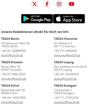
Unsere Redaktionen direkt für Dich vor Ort:
TAG24 Berlin
TAG24 Chemnitz
Schönhauser Allee 36
Am Rathaus 2
10435 Berlin
09111 Chemnitz
+49 30 120880900
+49 371 6906600
berlin@tag24.de
chemnitz@tag24.de
TAG24 Dresden
TAG24 Leipzig
Ostra-Allee 18
Karl-Liebknecht-Straße 8
01067 Dresden
04107 Leipzig
+49 351 888-2424
+49 341 24250430
dresden@tag24.de
leipzig@tag24.de
TAG24 Erfurt
TAG24 Stuttgart
Bahnhofstraße 38
Curiestraße 2
99084 Erfurt
70563 Stuttgart
+49 361 34947880
+49 711 21952530
erfurt@tag24.de
stuttgart@tag24.de