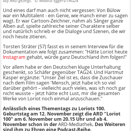
auf ARD gezeigt. ©
Madita Eggers/TAG24
Und eines darf man auch nicht vergessen: Von Bülow
war ein Multitalent - ein Genie, wie manch einer zu sagen
wagt.
Er war Cartoon-Zeichner, nahm als Sänger ganze
Alben auf,
spielte zahlreiche seiner Charaktere selber
und natürlich schrieb er die Dialoge und Szenen, die wir
noch heute zitieren.
Torsten Sträter (57) fasst es in seinem Interview für die
Dokumentation wie folgt zusammen: "Hätte Loriot heute
Instagram
gehabt, würde ganz Deutschland ihm folgen!"
Vor allem habe er den Deutschen kluge Unterhaltung
geschenkt, so Schäfer gegenüber TAG24. Und Hartmut
Kasper ergänzte: "Unser Ziel ist es, dass die Zuschauer
nach dem Film sagen 'Mensch, jetzt habe ich so viel
darüber gehört – vielleicht auch vieles, was ich noch gar
nicht wusste – jetzt hätte echt Lust, mir die gesamten
Werke von Loriot noch einmal anzuschauen."
Anlässlich eines
Thementags zu Loriots 100.
Geburtstag am 12. November zeigt die ARD "Loriot
100" am 6. November um 20.15 Uhr und ab 4.
November schon in der
ARD-Mediathek
. Des Weiteren
sind ihm zu Ehren eine Podcast-Reihe,