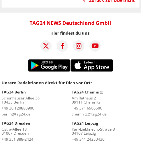
Zurück zur Übersicht
TAG24 NEWS Deutschland GmbH
Hier findest du uns:
Unsere Redaktionen direkt für Dich vor Ort:
TAG24 Berlin
TAG24 Chemnitz
Schönhauser Allee 36
Am Rathaus 2
10435 Berlin
09111 Chemnitz
+49 30 120880900
+49 371 6906600
berlin@tag24.de
chemnitz@tag24.de
TAG24 Dresden
TAG24 Leipzig
Ostra-Allee 18
Karl-Liebknecht-Straße 8
01067 Dresden
04107 Leipzig
+49 351 888-2424
+49 341 24250430