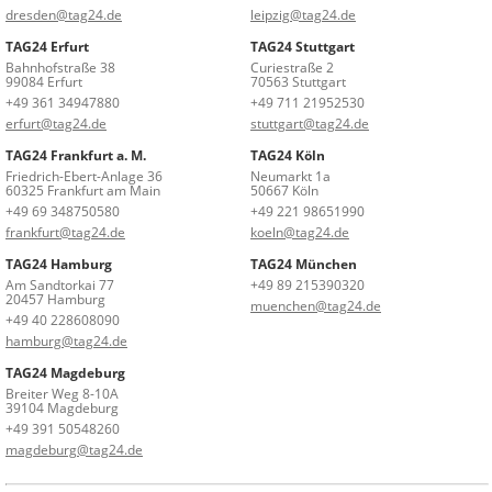
dresden@tag24.de
leipzig@tag24.de
TAG24 Erfurt
TAG24 Stuttgart
Bahnhofstraße 38
Curiestraße 2
99084 Erfurt
70563 Stuttgart
+49 361 34947880
+49 711 21952530
erfurt@tag24.de
stuttgart@tag24.de
TAG24 Frankfurt a. M.
TAG24 Köln
Friedrich-Ebert-Anlage 36
Neumarkt 1a
60325 Frankfurt am Main
50667 Köln
+49 69 348750580
+49 221 98651990
frankfurt@tag24.de
koeln@tag24.de
TAG24 Hamburg
TAG24 München
Am Sandtorkai 77
+49 89 215390320
20457 Hamburg
muenchen@tag24.de
+49 40 228608090
hamburg@tag24.de
TAG24 Magdeburg
Breiter Weg 8-10A
39104 Magdeburg
+49 391 50548260
magdeburg@tag24.de