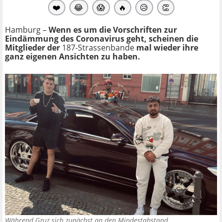
❤️
😂
😱
🔥
😥
👏
Hamburg –
Wenn es um die Vorschriften zur
Eindämmung des Coronavirus geht, scheinen die
Mitglieder der
187-Strassenbande
mal wieder ihre
ganz eigenen Ansichten zu haben.
Während Gzuz sich zunächst an den Mindestabstand