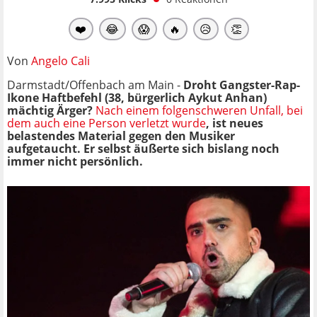
❤️
😂
😱
🔥
😥
👏
Von
Angelo Cali
Darmstadt/Offenbach am Main -
Droht Gangster-Rap-
Ikone Haftbefehl (38, bürgerlich Aykut Anhan)
mächtig Ärger?
Nach einem folgenschweren Unfall, bei
dem auch eine Person verletzt wurde
, ist neues
belastendes Material gegen den Musiker
aufgetaucht. Er selbst äußerte sich bislang noch
immer nicht persönlich.