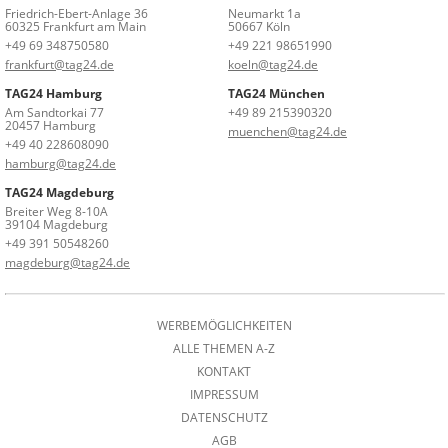
Friedrich-Ebert-Anlage 36
Neumarkt 1a
60325 Frankfurt am Main
50667 Köln
+49 69 348750580
+49 221 98651990
frankfurt@tag24.de
koeln@tag24.de
TAG24 Hamburg
TAG24 München
Am Sandtorkai 77
+49 89 215390320
20457 Hamburg
muenchen@tag24.de
+49 40 228608090
hamburg@tag24.de
TAG24 Magdeburg
Breiter Weg 8-10A
39104 Magdeburg
+49 391 50548260
magdeburg@tag24.de
WERBEMÖGLICHKEITEN
ALLE THEMEN A-Z
KONTAKT
IMPRESSUM
DATENSCHUTZ
AGB