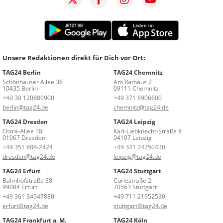
Unsere Redaktionen direkt für Dich vor Ort:
TAG24 Berlin
TAG24 Chemnitz
Schönhauser Allee 36
Am Rathaus 2
10435 Berlin
09111 Chemnitz
+49 30 120880900
+49 371 6906600
berlin@tag24.de
chemnitz@tag24.de
TAG24 Dresden
TAG24 Leipzig
Ostra-Allee 18
Karl-Liebknecht-Straße 8
01067 Dresden
04107 Leipzig
+49 351 888-2424
+49 341 24250430
dresden@tag24.de
leipzig@tag24.de
TAG24 Erfurt
TAG24 Stuttgart
Bahnhofstraße 38
Curiestraße 2
99084 Erfurt
70563 Stuttgart
+49 361 34947880
+49 711 21952530
erfurt@tag24.de
stuttgart@tag24.de
TAG24 Frankfurt a. M.
TAG24 Köln