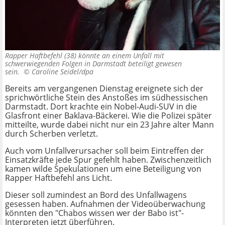
Rapper Haftbefehl (38) könnte an einem Unfall mit
schwerwiegenden Folgen in Darmstadt beteiligt gewesen
sein. ©
Caroline Seidel/dpa
Bereits am vergangenen Dienstag ereignete sich der
sprichwörtliche Stein des Anstoßes im südhessischen
Darmstadt. Dort krachte ein Nobel-Audi-SUV in die
Glasfront einer Baklava-Bäckerei. Wie die Polizei später
mitteilte, wurde dabei nicht nur ein 23 Jahre alter Mann
durch Scherben verletzt.
Auch vom Unfallverursacher soll beim Eintreffen der
Einsatzkräfte jede Spur gefehlt haben. Zwischenzeitlich
kamen wilde Spekulationen um eine Beteiligung von
Rapper Haftbefehl ans Licht.
Dieser soll zumindest an Bord des Unfallwagens
gesessen haben. Aufnahmen der Videoüberwachung
könnten den "Chabos wissen wer der Babo ist"-
Interpreten jetzt überführen.