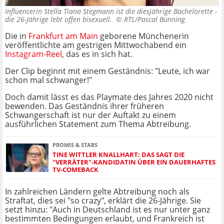
Influencerin Stella Tiana Stegmann ist die diesjährige Bachelorette -
die 26-Jährige lebt offen bisexuell. ©
RTL/Pascal Bünning
Die in
Frankfurt am Main
geborene Münchenerin
veröffentlichte am gestrigen Mittwochabend ein
Instagram-Reel
, das es in sich hat.
Der Clip beginnt mit einem Geständnis: "Leute, ich war
schon mal schwanger!"
Doch damit lässt es das Playmate des Jahres 2020 nicht
bewenden. Das Geständnis ihrer früheren
Schwangerschaft ist nur der Auftakt zu einem
ausführlichen Statement zum Thema Abtreibung.
PROMIS & STARS
TINE WITTLER KNALLHART: DAS SAGT DIE
"VERRÄTER"-KANDIDATIN ÜBER EIN DAUERHAFTES
TV-COMEBACK
In zahlreichen Ländern gelte Abtreibung noch als
Straftat, dies sei "so crazy", erklärt die 26-Jährige. Sie
setzt hinzu: "Auch in Deutschland ist es nur unter ganz
bestimmten Bedingungen erlaubt, und Frankreich ist