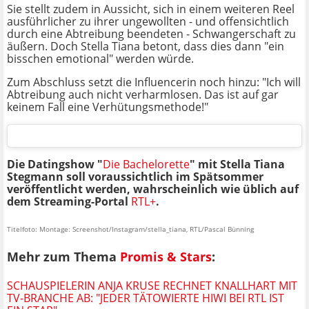
Sie stellt zudem in Aussicht, sich in einem weiteren Reel
ausführlicher zu ihrer ungewollten - und offensichtlich
durch eine Abtreibung beendeten - Schwangerschaft zu
äußern. Doch Stella Tiana betont, dass dies dann "ein
bisschen emotional" werden würde.
Zum Abschluss setzt die Influencerin noch hinzu: "Ich will
Abtreibung auch nicht verharmlosen. Das ist auf gar
keinem Fall eine Verhütungsmethode!"
Die Datingshow "
Die Bachelorette
" mit Stella Tiana
Stegmann soll voraussichtlich im Spätsommer
veröffentlicht werden, wahrscheinlich wie üblich auf
dem Streaming-Portal
RTL+
.
Titelfoto: Montage: Screenshot/Instagram/stella_tiana, RTL/Pascal Bünning
Mehr zum Thema
Promis & Stars
:
SCHAUSPIELERIN ANJA KRUSE RECHNET KNALLHART MIT
TV-BRANCHE AB: "JEDER TÄTOWIERTE HIWI BEI RTL IST