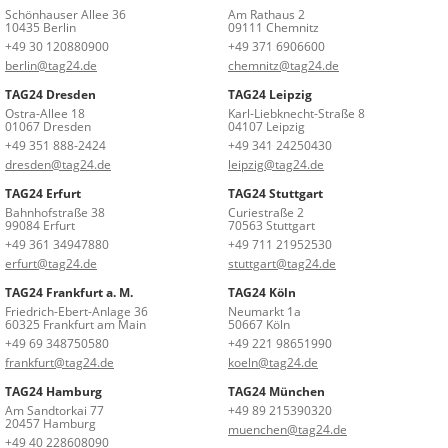
Schönhauser Allee 36
Am Rathaus 2
10435 Berlin
09111 Chemnitz
+49 30 120880900
+49 371 6906600
berlin@tag24.de
chemnitz@tag24.de
TAG24 Dresden
TAG24 Leipzig
Ostra-Allee 18
Karl-Liebknecht-Straße 8
01067 Dresden
04107 Leipzig
+49 351 888-2424
+49 341 24250430
dresden@tag24.de
leipzig@tag24.de
TAG24 Erfurt
TAG24 Stuttgart
Bahnhofstraße 38
Curiestraße 2
99084 Erfurt
70563 Stuttgart
+49 361 34947880
+49 711 21952530
erfurt@tag24.de
stuttgart@tag24.de
TAG24 Frankfurt a. M.
TAG24 Köln
Friedrich-Ebert-Anlage 36
Neumarkt 1a
60325 Frankfurt am Main
50667 Köln
+49 69 348750580
+49 221 98651990
frankfurt@tag24.de
koeln@tag24.de
TAG24 Hamburg
TAG24 München
Am Sandtorkai 77
+49 89 215390320
20457 Hamburg
muenchen@tag24.de
+49 40 228608090