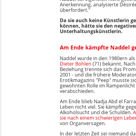
Anerkennung, analysierte Désirée 
überfordert."
Da sie auch keine Künstlerin ge
können, hätte sie den negative
Unterhaltungskünstlerin.
Am Ende kämpfte Naddel ge
Naddel wurde in den 1980ern als
Dieter Bohlen
(71) bekannt. Nach
Beziehung trennte sich das Promi
2001 - und die frühere Moderato
Erotikmagazins "Peep" musste si
gewohnten Rolle im Rampenlicht 
verabschieden.
Am Ende blieb Nadja Abd el Far
Leben nicht viel. Sie kämpfte geg
Alkoholsucht und die Schulden.
A
sie nach einem schwierigen Leb
von Organversagen.
In der letzten Zeit sei niemand 