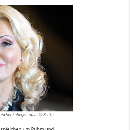
 Branchenkollegen aus. ©
Britta
chtspielchen um Ruhm und