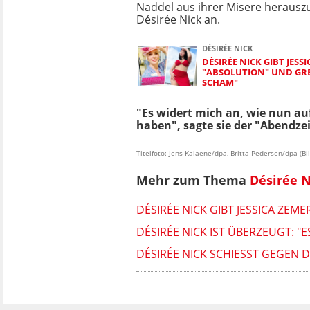
Naddel aus ihrer Misere herauszu
Désirée Nick an.
DÉSIRÉE NICK
DÉSIRÉE NICK GIBT JESS
"ABSOLUTION" UND GREI
SCHAM"
"Es widert mich an, wie nun auf
haben", sagte sie der "Abendze
Titelfoto: Jens Kalaene/dpa, Britta Pedersen/dpa (B
Mehr zum Thema
Désirée N
DÉSIRÉE NICK GIBT JESSICA ZEM
DÉSIRÉE NICK IST ÜBERZEUGT: "E
DÉSIRÉE NICK SCHIESST GEGE