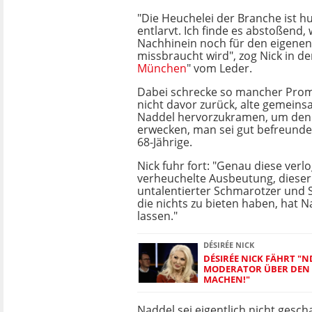
"Die Heuchelei der Branche ist h
entlarvt. Ich finde es abstoßend,
Nachhinein noch für den eigene
missbraucht wird", zog Nick in de
München
" vom Leder.
Dabei schrecke so mancher Prom
nicht davor zurück, alte gemeins
Naddel hervorzukramen, um den
erwecken, man sei gut befreunde
68-Jährige.
Nick fuhr fort: "Genau diese verl
verheuchelte Ausbeutung, diese
untalentierter Schmarotzer und S
die nichts zu bieten haben, hat 
lassen."
DÉSIRÉE NICK
DÉSIRÉE NICK FÄHRT "N
MODERATOR ÜBER DEN 
MACHEN!"
Naddel sei eigentlich nicht ges