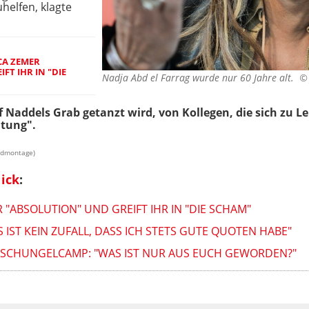
helfen, klagte
ICA ZEMER
FT IHR IN "DIE
Nadja Abd el Farrag wurde nur 60 Jahre alt. 
 Naddels Grab getanzt wird, von Kollegen, die sich zu Le
itung".
ildmontage)
ick
:
ER "ABSOLUTION" UND GREIFT IHR IN "DIE SCHAM"
S IST KEIN ZUFALL, DASS ICH STETS GUTE QUOTEN HABE"
N DSCHUNGELCAMP: "WAS IST NUR AUS EUCH GEWORDEN?"