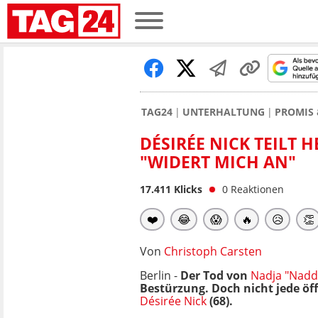
TAG24
UNTERHALTUNG
PROMIS 
DÉSIRÉE NICK TEILT 
"WIDERT MICH AN"
17.411
Klicks
0
Reaktionen
❤️
😂
😱
🔥
😥
👏
Von
Christoph Carsten
Berlin -
Der Tod von
Nadja "Nadde
Bestürzung. Doch nicht jede öf
Désirée Nick
(68).