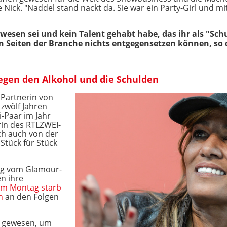
Nick. "Naddel stand nackt da. Sie war ein Party-Girl und mi
wesen sei und kein Talent gehabt habe, das ihr als "Sch
n Seiten der Branche nichts entgegensetzen können, so 
gen den Alkohol und die Schulden
 Partnerin von
 zwölf Jahren
-Paar im Jahr
rin des RTLZWEI-
ch auch von der
Stück für Stück
rag vom Glamour-
en ihre
m Montag starb
en
an den Folgen
da gewesen, um