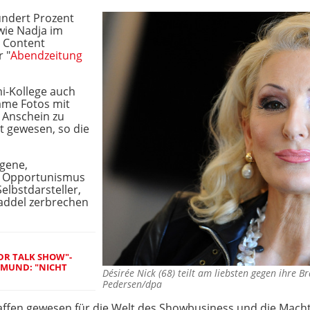
undert Prozent
 wie Nadja im
n Content
r "
Abendzeitung
i-Kollege auch
ame Fotos mit
 Anschein zu
t gewesen, so die
ogene,
r Opportunismus
elbstdarsteller,
Naddel zerbrechen
DR TALK SHOW"-
MUND: "NICHT
Désirée Nick (68) teilt am liebsten gegen ihre
Pedersen/dpa
chaffen gewesen für die Welt des Showbusiness und die Ma