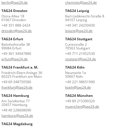
berlin@tag24.de
chemnitz@tag24.de
TAG24 Dresden
TAG24 Leipzig
Ostra-Allee 18
Karl-Liebknecht-Straße 8
01067 Dresden
04107 Leipzig
+49 351 888-2424
+49 341 24250430
dresden@tag24.de
leipzig@tag24.de
TAG24 Erfurt
TAG24 Stuttgart
Bahnhofstraße 38
Curiestraße 2
99084 Erfurt
70563 Stuttgart
+49 361 34947880
+49 711 21952530
erfurt@tag24.de
stuttgart@tag24.de
TAG24 Frankfurt a. M.
TAG24 Köln
Friedrich-Ebert-Anlage 36
Neumarkt 1a
60325 Frankfurt am Main
50667 Köln
+49 69 348750580
+49 221 98651990
frankfurt@tag24.de
koeln@tag24.de
TAG24 Hamburg
TAG24 München
Am Sandtorkai 77
+49 89 215390320
20457 Hamburg
muenchen@tag24.de
+49 40 228608090
hamburg@tag24.de
TAG24 Magdeburg