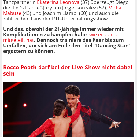
Tanzpartnerin
Ekaterina Leonova
(37) überzeugt Diego
die "Let's Dance"-Jury um Jorge González (57),
Motsi
Mabuse
(43) und Joachim Llambi (60) und auch die
zahlreichen Fans der RTL-Unterhaltungsshow.
Und das, obwohl der 21-Jährige immer wieder mit
Komplikationen zu kämpfen habe,
wie er zuletzt
mitgeteilt hat
. Dennoch trainiere das Paar bis zum
Umfallen, um sich am Ende den Titel "Dancing Star"
ergattern zu können.
Rocco Pooth darf bei der Live-Show nicht dabei
sein