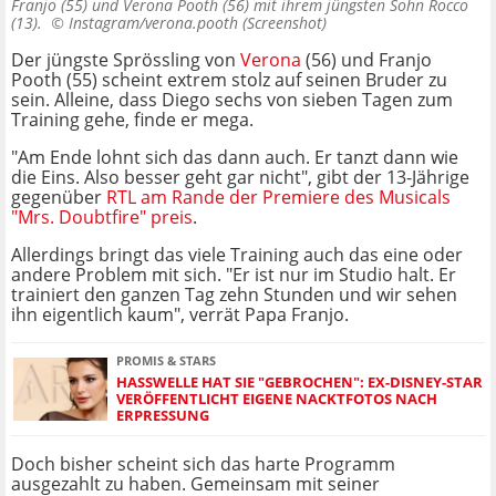
Franjo (55) und Verona Pooth (56) mit ihrem jüngsten Sohn Rocco
(13). ©
Instagram/verona.pooth (Screenshot)
Der jüngste Sprössling von
Verona
(56) und Franjo
Pooth (55) scheint extrem stolz auf seinen Bruder zu
sein. Alleine, dass Diego sechs von sieben Tagen zum
Training gehe, finde er mega.
"Am Ende lohnt sich das dann auch. Er tanzt dann wie
die Eins. Also besser geht gar nicht", gibt der 13-Jährige
gegenüber
RTL am Rande der Premiere des Musicals
"Mrs. Doubtfire" preis
.
Allerdings bringt das viele Training auch das eine oder
andere Problem mit sich. "Er ist nur im Studio halt. Er
trainiert den ganzen Tag zehn Stunden und wir sehen
ihn eigentlich kaum", verrät Papa Franjo.
PROMIS & STARS
HASSWELLE HAT SIE "GEBROCHEN": EX-DISNEY-STAR
VERÖFFENTLICHT EIGENE NACKTFOTOS NACH
ERPRESSUNG
Doch bisher scheint sich das harte Programm
ausgezahlt zu haben. Gemeinsam mit seiner