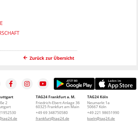
E
ERSCHAFT
Zurück zur Übersicht
uttgart
TAG24 Frankfurt a. M.
TAG24 Köln
aße 2
Friedrich-Ebert-Anlage 36
Neumarkt 1a
ttgart
60325 Frankfurt am Main
50667 Köln
21952530
+49 69 348750580
+49 221 98651990
t@tag24.de
frankfurt@tag24.de
koeln@tag24.de