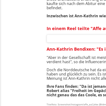
kaufte sich nach dem Abitur eine
befindet.
Inzwischen ist Ann-Kathrin wie
In einem Reel teilte "Affe
Ann-Kathrin Bendixen: "Es i
"Aber in der Gesellschaft ist mei
verdient hast", so die Influencerin
Doch die Norddeutsche hat da ein
haben und glücklich zu sein. Es is
Meinung ist Ann-Kathrin nicht all
Ihre Fans finden: "Da ist jeman
Robert alias "Freiheit im Gepä
nicht genau das das Coole, es 
Titelfoto: Screenshot/Instagram/affe_auf_bike (Bild