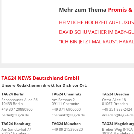
Mehr zum Thema
Promis & 
HEIMLICHE HOCHZEIT AUF LUXU
DAVID SCHUMACHER IM BABY-GLÜ
"ICH BIN JETZT MAL RAUS": HAR
TAG24 NEWS Deutschland GmbH
Unsere Redaktionen direkt für Dich vor Ort:
TAG24 Berlin
TAG24 Chemnitz
TAG24 Dresden
Schönhauser Allee 36
Am Rathaus 2
Ostra-Allee 18
10435 Berlin
09111 Chemnitz
01067 Dresden
+49 30 120880900
+49 371 6906600
+49 351 888-2424
berlin@tag24.de
chemnitz@tag24.de
dresden@tag24.de
TAG24 Hamburg
TAG24 München
TAG24 Magdebur
Am Sandtorkai 77
+49 89 215390320
Breiter Weg 8-10A
20457 Hamburg
39104 Magdeburg