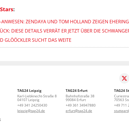
Stars
:
S-ANWESEN: ZENDAYA UND TOM HOLLAND ZEIGEN EHERING
CK: DIESE DETAILS VERRÄT ER JETZT ÜBER DIE SCHWANG
ALD GLÖÖCKLER SUCHT DAS WEITE
TAG24 Leipzig
TAG24 Erfurt
TAG24 St
Karl-Liebknecht-Straße 8
Bahnhofstraße 38
Curiestr
04107 Leipzig
99084 Erfurt
70563 Stu
+49 341 24250430
+49 361 34947880
+49 711 
leipzig@tag24.de
erfurt@tag24.de
stuttgar
g