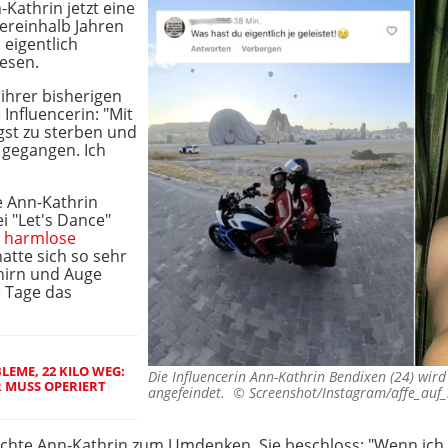
-Kathrin jetzt eine
viereinhalb Jahren
eigentlich
lesen.
 ihrer bisherigen
 Influencerin: "Mit
ngst zu sterben und
 gegangen. Ich
e Ann-Kathrin
i "Let's Dance"
h
harmlose
hatte sich so sehr
ehirn und Auge
e Tage das
EME, 22 KILO WEG:
Die Influencerin Ann-Kathrin Bendixen (24) wird
R MUSS OPERIERT
angefeindet. ©
Screenshot/Instagram/affe_auf_
hte Ann-Kathrin zum Umdenken. Sie beschloss: "Wenn ich ste