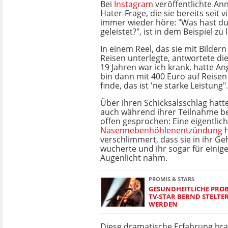
Bei
Instagram
veröffentlichte Ann
Hater-Frage, die sie bereits seit 
immer wieder höre: "Was hast du 
geleistet?", ist in dem Beispiel zu 
In einem Reel, das sie mit Bildern
Reisen unterlegte, antwortete die
19 Jahren war ich krank, hatte A
bin dann mit 400 Euro auf Reisen
finde, das ist 'ne starke Leistung".
Über ihren Schicksalsschlag hatt
auch während ihrer Teilnahme be
offen gesprochen: Eine eigentlic
Nasennebenhöhlenentzündung
verschlimmert, dass sie in ihr G
wucherte und ihr sogar für einig
Augenlicht nahm.
PROMIS & STARS
GESUNDHEITLICHE PROBL
TV-STAR BERND STELTE
WERDEN
Diese dramatische Erfahrung brac