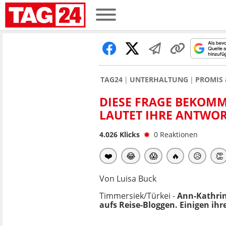
TAG24
UNTERHALTUNG
PROMIS 
DIESE FRAGE BEKOMMT
LAUTET IHRE ANTWOR
4.026
Klicks
0
Reaktionen
❤️
😂
😱
🔥
😥
👏
Von Luisa Buck
Timmersiek/Türkei -
Ann-Kathrin
aufs Reise-Bloggen. Einigen ihr