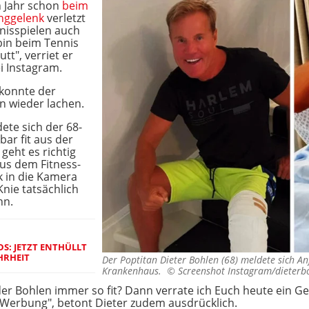
 Jahr schon
beim
unggelenk
verletzt
nnisspielen auch
 bin beim Tennis
tt", verriet er
i Instagram.
 konnte der
n wieder lachen.
ete sich der 68-
ar fit aus der
geht es richtig
us dem Fitness-
ck in die Kamera
nie tatsächlich
nn.
S: JETZT ENTHÜLLT
HRHEIT
Der Poptitan Dieter Bohlen (68) meldete sich 
Krankenhaus. ©
Screenshot Instagram/dieterb
der Bohlen immer so fit? Dann verrate ich Euch heute ein Ge
e Werbung", betont Dieter zudem ausdrücklich.