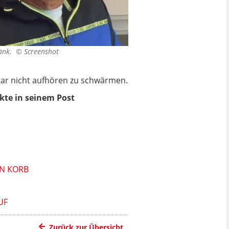
tränk. ©
Screenshot
 gar nicht aufhören zu schwärmen.
kte in seinem Post
EN KORB
UF
Zurück zur Übersicht