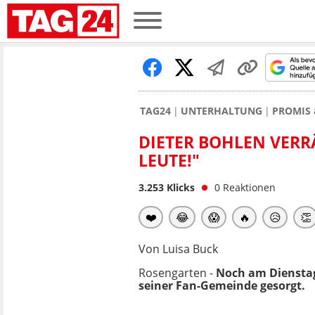
TAG24
UNTERHALTUNG
PROMIS 
DIETER BOHLEN VERRÄ
LEUTE!"
3.253
Klicks
0
Reaktionen
❤️
😂
😱
🔥
😥
👏
Von Luisa Buck
Rosengarten -
Noch am Dienstag
seiner Fan-Gemeinde gesorgt.