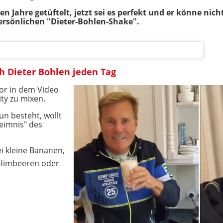
en Jahre getüftelt, jetzt sei es perfekt und er könne nic
ersönlichen "Dieter-Bohlen-Shake".
h Dieter Bohlen jeden Tag
or in dem Video
ty zu mixen.
n besteht, wollt
eimnis" des
i kleine Bananen,
 Himbeeren oder