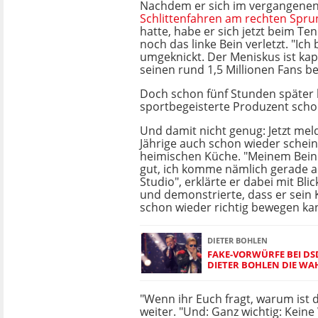
Nachdem er sich im vergangenen
Schlittenfahren am rechten Spr
hatte, habe er sich jetzt beim Te
noch das linke Bein verletzt. "Ich
umgeknickt. Der Meniskus ist kapu
seinen rund 1,5 Millionen Fans be
Doch schon fünf Stunden später
sportbegeisterte Produzent scho
Und damit nicht genug: Jetzt meld
Jährige auch schon wieder scheinb
heimischen Küche. "Meinem Bein 
gut, ich komme nämlich gerade a
Studio", erklärte er dabei mit Bli
und demonstrierte, dass er sein K
schon wieder richtig bewegen ka
DIETER BOHLEN
FAKE-VORWÜRFE BEI DSD
DIETER BOHLEN DIE WA
"Wenn ihr Euch fragt, warum ist 
weiter. "Und: Ganz wichtig: Kein