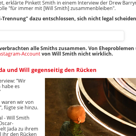
t, erklärte Pinkett Smith in einem Interview der Drew Bar
wolle "für immer mit [Will Smith] zusammenbleiben".
-Trennung" dazu entschlossen, sich nicht legal scheiden
 verbrachten alle Smiths zusammen. Von Eheproblemen 
nstagram
-Account
von Will Smith
nicht wirklich.
ada und Will gegenseitig den Rücken
erview: "Wir
h habe es
"
, waren wir von
 fügte sie hinzu.
 - Will Smith
Oscar-
elt Jada zu ihrem
l ihr den Rücken