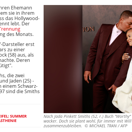
 ihren Ehemann
dem sie in ihrem
ss das Hollywood-
ennt lebt. Der
 Trennung
ang des Monats.
-Darsteller erst
rs zu einer
ck (58) aus, als
 machte. Deren
tigt".
s, die zwei
und Jaden (25) -
n einem Schwarz-
97 sind die Smiths
IFEL: SUMMER
Nach Jada Pinkett Smiths (52, r.) Buch "Worthy"
ASTHENIE
wacker. Doch sie plant wohl, für immer mit Will 
zusammenzubleiben. ©
MICHAEL TRAN / AFP