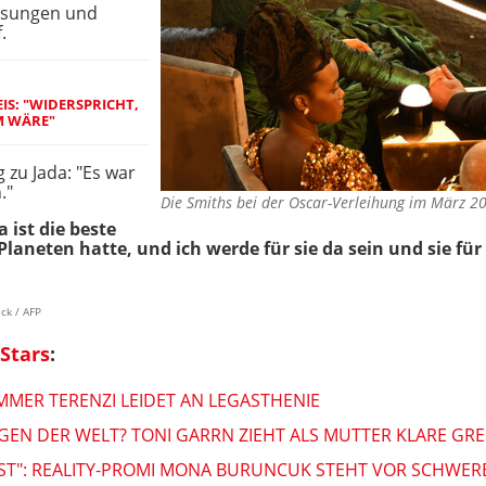
Lesungen und
.
EIS: "WIDERSPRICHT,
M WÄRE"
 zu Jada: "Es war
."
Die Smiths bei der Oscar-Verleihung im März 
a ist die beste
 Planeten hatte, und ich werde für sie da sein und sie f
ck / AFP
Stars
:
MMER TERENZI LEIDET AN LEGASTHENIE
GEN DER WELT? TONI GARRN ZIEHT ALS MUTTER KLARE GR
ST": REALITY-PROMI MONA BURUNCUK STEHT VOR SCHWE