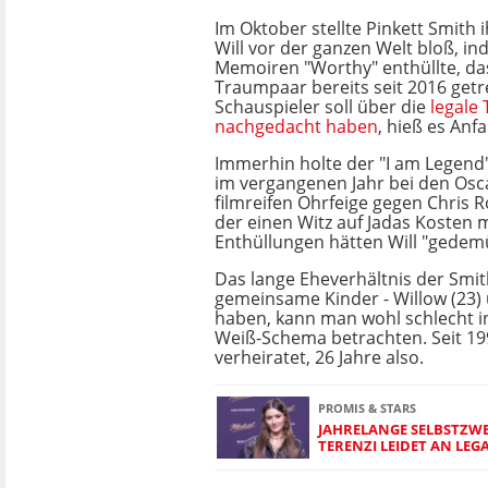
Im Oktober stellte Pinkett Smith
Will vor der ganzen Welt bloß, in
Memoiren "Worthy" enthüllte, da
Traumpaar bereits seit 2016 getr
Schauspieler soll über die
legale
nachgedacht haben
, hieß es Anf
Immerhin holte der "I am Legend"
im vergangenen Jahr bei den Osca
filmreifen Ohrfeige gegen Chris Ro
der einen Witz auf Jadas Kosten
Enthüllungen hätten Will "gedemü
Das lange Eheverhältnis der Smith
gemeinsame Kinder - Willow (23) 
haben, kann man wohl schlecht i
Weiß-Schema betrachten. Seit 19
verheiratet, 26 Jahre also.
PROMIS & STARS
JAHRELANGE SELBSTZWE
TERENZI LEIDET AN LEG