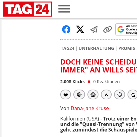
TAG24
UNTERHALTUNG
PROMIS 
DOCH KEINE SCHEIDUN
IMMER" AN WILLS SEI
2.008
Klicks
0
Reaktionen
❤️
😂
😱
🔥
😥
👏
Von
Dana-Jane Kruse
Kalifornien (USA) -
Trotz einer E
und die "Quasi-Trennung" von W
geht zumindest die Schauspiele