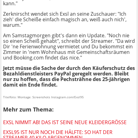
kann."
Zerknirscht wendet sich Exsl an seine Zuschauer: "Ich
zieh' die Scheiße einfach magisch an, weiß auch nich',
warum."
Am Samstagmorgen gibt's dann ein Update. "Noch nie
so einen Scheiß gehabt", schreibt der Streamer. "Da wird
Dir 'ne Ferienwohnung vermietet und Du bekommst ein
Zimmer in 'nem Wohnhaus mit Gemeinschaftsräumen
und Booking.com findet das nice."
Jetzt müsse die Sache der durch den Käuferschutz des
Bezahldienstleisters PayPal geregelt werden. Bleibt
nur zu hoffen, dass die Pechsträhne des 25-Jährigen
damit ein Ende findet.
Titelfoto: Montage: Screenshots Instagram.com/Exsl95
Mehr zum Thema:
EXSL NIMMT AB! DAS IST SEINE NEUE KLEIDERGRÖSSE
EXSL95 IST NUR NOCH DIE HÄLFTE: SO HAT DER
STREAMER 40 KILO ABGENOMMEN