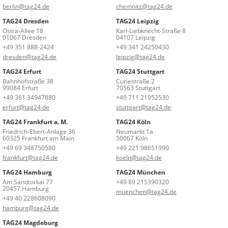
berlin@tag24.de
chemnitz@tag24.de
TAG24 Dresden
TAG24 Leipzig
Ostra-Allee 18
Karl-Liebknecht-Straße 8
01067 Dresden
04107 Leipzig
+49 351 888-2424
+49 341 24250430
dresden@tag24.de
leipzig@tag24.de
TAG24 Erfurt
TAG24 Stuttgart
Bahnhofstraße 38
Curiestraße 2
99084 Erfurt
70563 Stuttgart
+49 361 34947880
+49 711 21952530
erfurt@tag24.de
stuttgart@tag24.de
TAG24 Frankfurt a. M.
TAG24 Köln
Friedrich-Ebert-Anlage 36
Neumarkt 1a
60325 Frankfurt am Main
50667 Köln
+49 69 348750580
+49 221 98651990
frankfurt@tag24.de
koeln@tag24.de
TAG24 Hamburg
TAG24 München
Am Sandtorkai 77
+49 89 215390320
20457 Hamburg
muenchen@tag24.de
+49 40 228608090
hamburg@tag24.de
TAG24 Magdeburg