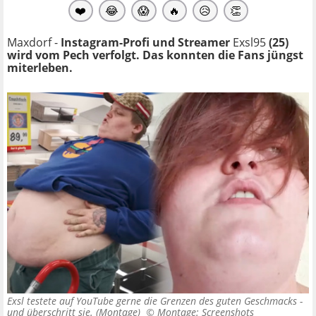
❤️
😂
😱
🔥
😥
👏
Maxdorf -
Instagram-Profi und Streamer
Exsl95
(25)
wird vom Pech verfolgt. Das konnten die Fans jüngst
miterleben.
Exsl testete auf YouTube gerne die Grenzen des guten Geschmacks -
und überschritt sie. (Montage) ©
Montage: Screenshots