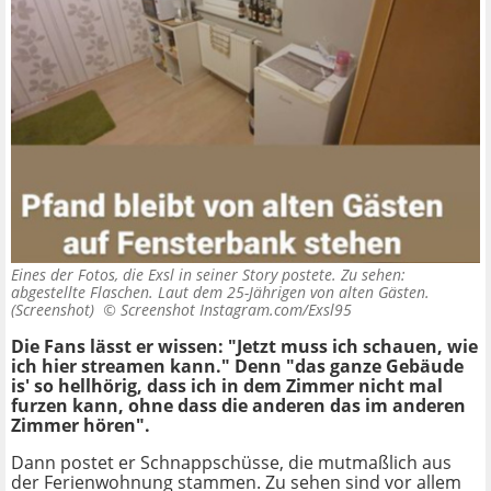
Eines der Fotos, die Exsl in seiner Story postete. Zu sehen:
abgestellte Flaschen. Laut dem 25-Jährigen von alten Gästen.
(Screenshot) ©
Screenshot Instagram.com/Exsl95
Die Fans lässt er wissen: "Jetzt muss ich schauen, wie
ich hier streamen kann." Denn "das ganze Gebäude
is' so hellhörig, dass ich in dem Zimmer nicht mal
furzen kann, ohne dass die anderen das im anderen
Zimmer hören".
Dann postet er Schnappschüsse, die mutmaßlich aus
der Ferienwohnung stammen. Zu sehen sind vor allem