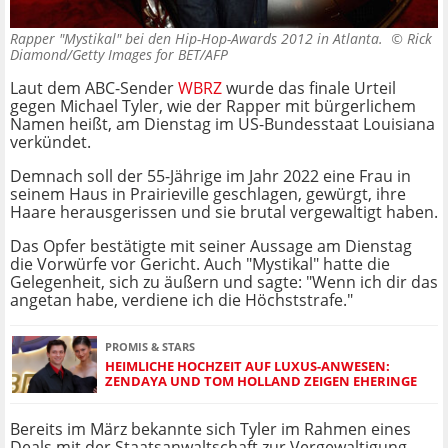
Rapper "Mystikal" bei den Hip-Hop-Awards 2012 in Atlanta. ©
Rick
Diamond/Getty Images for BET/AFP
Laut dem ABC-Sender
WBRZ
wurde das finale Urteil
gegen Michael Tyler, wie der Rapper mit bürgerlichem
Namen heißt, am Dienstag im US-Bundesstaat Louisiana
verkündet.
Demnach soll der 55-Jährige im Jahr 2022 eine Frau in
seinem Haus in Prairieville geschlagen, gewürgt, ihre
Haare herausgerissen und sie brutal vergewaltigt haben.
Das Opfer bestätigte mit seiner Aussage am Dienstag
die Vorwürfe vor Gericht. Auch "Mystikal" hatte die
Gelegenheit, sich zu äußern und sagte: "Wenn ich dir das
angetan habe, verdiene ich die Höchststrafe."
PROMIS & STARS
HEIMLICHE HOCHZEIT AUF LUXUS-ANWESEN:
ZENDAYA UND TOM HOLLAND ZEIGEN EHERINGE
Bereits im März bekannte sich Tyler im Rahmen eines
Deals mit der Staatsanwaltschaft zur Vergewaltigung