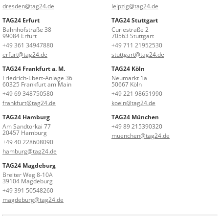
dresden@tag24.de
leipzig@tag24.de
TAG24 Erfurt
TAG24 Stuttgart
Bahnhofstraße 38
Curiestraße 2
99084 Erfurt
70563 Stuttgart
+49 361 34947880
+49 711 21952530
erfurt@tag24.de
stuttgart@tag24.de
TAG24 Frankfurt a. M.
TAG24 Köln
Friedrich-Ebert-Anlage 36
Neumarkt 1a
60325 Frankfurt am Main
50667 Köln
+49 69 348750580
+49 221 98651990
frankfurt@tag24.de
koeln@tag24.de
TAG24 Hamburg
TAG24 München
Am Sandtorkai 77
+49 89 215390320
20457 Hamburg
muenchen@tag24.de
+49 40 228608090
hamburg@tag24.de
TAG24 Magdeburg
Breiter Weg 8-10A
39104 Magdeburg
+49 391 50548260
magdeburg@tag24.de