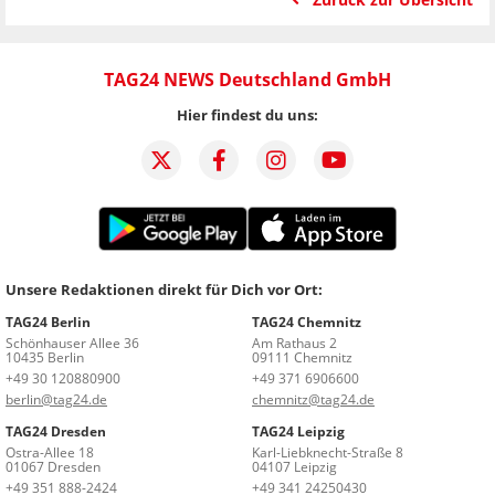
TAG24 NEWS Deutschland GmbH
Hier findest du uns:
Unsere Redaktionen direkt für Dich vor Ort:
TAG24 Berlin
TAG24 Chemnitz
Schönhauser Allee 36
Am Rathaus 2
10435 Berlin
09111 Chemnitz
+49 30 120880900
+49 371 6906600
berlin@tag24.de
chemnitz@tag24.de
TAG24 Dresden
TAG24 Leipzig
Ostra-Allee 18
Karl-Liebknecht-Straße 8
01067 Dresden
04107 Leipzig
+49 351 888-2424
+49 341 24250430