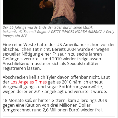
Der 55-Jährige wurde Ende der 90er durch seine Musik
bekannt. ©
Bennett Raglin / GETTY IMAGES NORTH AMERICA / Getty
Images via AFP
Eine reine Weste hatte der US-Amerikaner schon vor der
abscheulichen Tat nicht. Bereits 2004 wurde er wegen
sexueller Nötigung einer Friseurin zu sechs Jahren
Gefängnis verurteilt und 2010 wieder freigelassen.
Anschließend musste er sich als Sexualstraftäter
registrieren lassen.
Abschrecken ließ sich Tyler davon offenbar nicht. Laut
der
Los Angeles Times
gab es 2016 nämlich erneut
Vergewaltigungs- und sogar Entführungsvorwürfe,
wegen derer er 2017 angeklagt und verurteilt wurde.
18 Monate saß er hinter Gittern, kam allerdings 2019
gegen eine Kaution von drei Millionen Dollar
(umgerechnet rund 2,6 Millionen Euro) wieder frei.