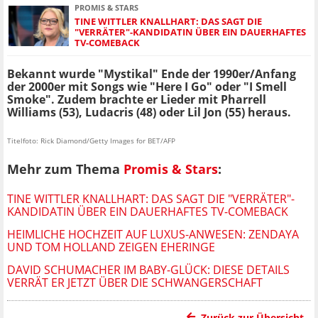
PROMIS & STARS
TINE WITTLER KNALLHART: DAS SAGT DIE
"VERRÄTER"-KANDIDATIN ÜBER EIN DAUERHAFTES
TV-COMEBACK
Bekannt wurde "Mystikal" Ende der 1990er/Anfang
der 2000er mit Songs wie "Here I Go" oder "I Smell
Smoke". Zudem brachte er Lieder mit Pharrell
Williams (53), Ludacris (48) oder Lil Jon (55) heraus.
Titelfoto: Rick Diamond/Getty Images for BET/AFP
Mehr zum Thema
Promis & Stars
:
TINE WITTLER KNALLHART: DAS SAGT DIE "VERRÄTER"-
KANDIDATIN ÜBER EIN DAUERHAFTES TV-COMEBACK
HEIMLICHE HOCHZEIT AUF LUXUS-ANWESEN: ZENDAYA
UND TOM HOLLAND ZEIGEN EHERINGE
DAVID SCHUMACHER IM BABY-GLÜCK: DIESE DETAILS
VERRÄT ER JETZT ÜBER DIE SCHWANGERSCHAFT
Zurück zur Übersicht