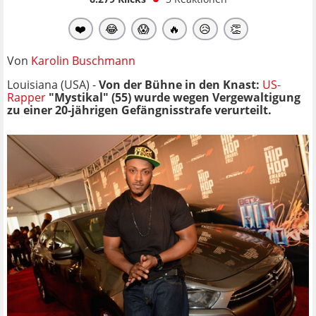
❤️
😂
😱
🔥
😥
👏
Von
Karolin Buschmann
Louisiana (USA) -
Von der Bühne in den Knast:
US-
Rapper
"Mystikal" (55) wurde wegen Vergewaltigung
zu einer 20-jährigen Gefängnisstrafe verurteilt.