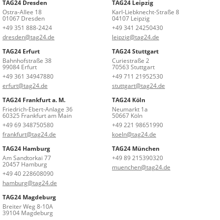
TAG24 Dresden
TAG24 Leipzig
Ostra-Allee 18
Karl-Liebknecht-Straße 8
01067 Dresden
04107 Leipzig
+49 351 888-2424
+49 341 24250430
dresden@tag24.de
leipzig@tag24.de
TAG24 Erfurt
TAG24 Stuttgart
Bahnhofstraße 38
Curiestraße 2
99084 Erfurt
70563 Stuttgart
+49 361 34947880
+49 711 21952530
erfurt@tag24.de
stuttgart@tag24.de
TAG24 Frankfurt a. M.
TAG24 Köln
Friedrich-Ebert-Anlage 36
Neumarkt 1a
60325 Frankfurt am Main
50667 Köln
+49 69 348750580
+49 221 98651990
frankfurt@tag24.de
koeln@tag24.de
TAG24 Hamburg
TAG24 München
Am Sandtorkai 77
+49 89 215390320
20457 Hamburg
muenchen@tag24.de
+49 40 228608090
hamburg@tag24.de
TAG24 Magdeburg
Breiter Weg 8-10A
39104 Magdeburg