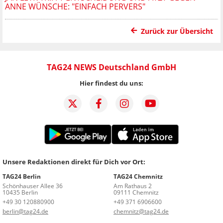
ANNE WÜNSCHE: "EINFACH PERVERS"
Zurück zur Übersicht
TAG24 NEWS Deutschland GmbH
Hier findest du uns:
Unsere Redaktionen direkt für Dich vor Ort:
TAG24 Berlin
TAG24 Chemnitz
Schönhauser Allee 36
Am Rathaus 2
10435 Berlin
09111 Chemnitz
+49 30 120880900
+49 371 6906600
berlin@tag24.de
chemnitz@tag24.de