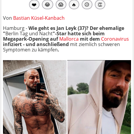
❤️
😂
😱
🔥
😥
👏
Von
Bastian Küsel-Kanbach
Hamburg -
Wie geht es Jan Leyk (37)? Der ehemalige
"
Berlin Tag und Nacht
"-Star hatte sich beim
Megapark-Opening auf
Mallorca
mit dem
Coronavirus
infiziert - und anschließend
mit ziemlich schweren
Symptomen zu kämpfen
.