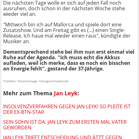
Die nächsten Tage wolle er sich auf jeden Fall noch
ausruhen, doch schon in der nächsten Woche stehe
wieder viel an.
"Mittwoch bin ich auf Mallorca und spiele dort eine
Zusatzshow. Und am Freitag gibt es (...) einen Single-
Release. Ich haue mal wieder einen raus", kündigte der
Musiker an.
Dementsprechend stehe bei ihm nun erst einmal viel
Ruhe auf der Agenda. "Ich muss echt die Akkus
aufladen, weil ich merke, dass es noch ein bisschen
an Energie fehlt", gestand der 37-Jährige.
Titelfoto: Fotomontage: Instagram/leykenda
Mehr zum Thema
Jan Leyk
:
INSOLVENZVERFAHREN GEGEN JAN LEYK! SO PLEITE IST
DER EX-BTN-STAR
SEIN SOHN IST DA: JAN LEYK ZUM ERSTEN MAL VATER
GEWORDEN
JAN LEYK TRIFFT ENTSCHEIDUNG UND ÄTZT GEGEN