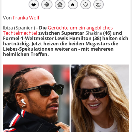
❤️
😂
😱
🔥
😥
👏
Von
Franka Wolf
Ibiza (Spanien) -
Die
Gerüchte um ein angebliches
Techtelmechtel
zwischen Superstar
Shakira
(46) und
Formel-1-Weltmeister Lewis Hamilton (38) halten sich
hartnäckig. Jetzt heizen die beiden Megastars die
Liebes-Spekulationen weiter an - mit mehreren
heimlichen Treffen.