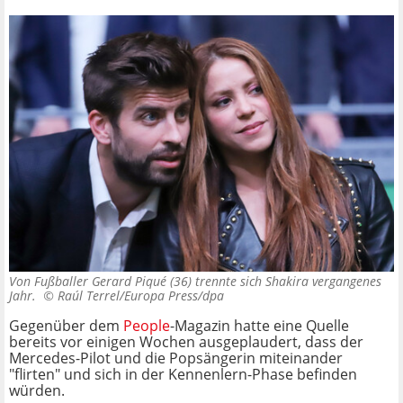
Von Fußballer Gerard Piqué (36) trennte sich Shakira vergangenes
Jahr. ©
Raúl Terrel/Europa Press/dpa
Gegenüber dem
People
-Magazin hatte eine Quelle
bereits vor einigen Wochen ausgeplaudert, dass der
Mercedes-Pilot und die Popsängerin miteinander
"flirten" und sich in der Kennenlern-Phase befinden
würden.