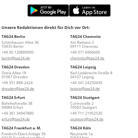
Unsere Redaktionen direkt für Dich vor Ort:
TAG24 Berlin
TAG24 Chemnitz
Schönhauser Allee 36
Am Rathaus 2
10435 Berlin
09111 Chemnitz
+49 30 120880900
+49 371 6906600
berlin@tag24.de
chemnitz@tag24.de
TAG24 Dresden
TAG24 Leipzig
Ostra-Allee 18
Karl-Liebknecht-Straße 8
01067 Dresden
04107 Leipzig
+49 351 888-2424
+49 341 24250430
dresden@tag24.de
leipzig@tag24.de
TAG24 Erfurt
TAG24 Stuttgart
Bahnhofstraße 38
Curiestraße 2
99084 Erfurt
70563 Stuttgart
+49 361 34947880
+49 711 21952530
erfurt@tag24.de
stuttgart@tag24.de
TAG24 Frankfurt a. M.
TAG24 Köln
Friedrich-Ebert-Anlage 36
Neumarkt 1a
60325 Frankfurt am Main
50667 Köln