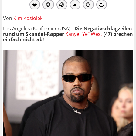
❤️
😂
😱
🔥
😥
👏
Von
Kim Kosiolek
Los Angeles (Kalifornien/USA) -
Die Negativschlagzeilen
rund um Skandal-Rapper
Kanye "Ye" West
(47) brechen
einfach nicht ab!