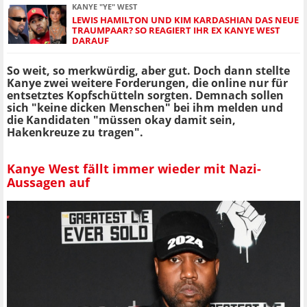
KANYE "YE" WEST
LEWIS HAMILTON UND KIM KARDASHIAN DAS NEUE
TRAUMPAAR? SO REAGIERT IHR EX KANYE WEST
DARAUF
So weit, so merkwürdig, aber gut. Doch dann stellte
Kanye zwei weitere Forderungen, die online nur für
entsetztes Kopfschütteln sorgten. Demnach sollen
sich "keine dicken Menschen" bei ihm melden und
die Kandidaten "müssen okay damit sein,
Hakenkreuze zu tragen".
Kanye West fällt immer wieder mit Nazi-
Aussagen auf