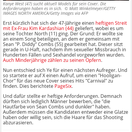
Kanye West (47) sucht aktuell Models für sein Cover. Die
Anforderungen haben es in sich. ©
Matt Winkelmeyer/GETTY
IMAGES NORTH AMERICA/Getty Images via AFP
Erst kürzlich hat sich der 47-Jährige einen
heftigen Streit
mit Ex-Frau Kim Kardashian (44)
geliefert, wobei es um
seine Tochter North (11) ging. Der Grund: Er wollte sie
an einem Song beteiligen, an dem er gemeinsam mit
Sean "P. Diddy" Combs (55) gearbeitet hat. Dieser sitzt
gerade in U-Haft, nachdem ihm sexueller Missbrauch in
Hunderten Fällen und Sexhandel vorgeworfen wurden.
Auch Minderjährige zählen zu seinen Opfern
.
Nun entschied sich Ye für einen nächsten Aufreger. Und
so startete er auf X einen Aufruf, um einen "Hooligan-
Chor" für das neue Cover seines Hits "Carnival" zu
finden. Dies berichtete
PageSix
.
Und dafür stellte er heftige Anforderungen. Demnach
dürften sich lediglich Männer bewerben, die "die
Hautfarbe von Sean Combs und dunkler" haben.
Außerdem müssen die Kandidaten entweder eine Glatze
haben oder willig sein, sich die Haare für das Shooting
abzurasieren.