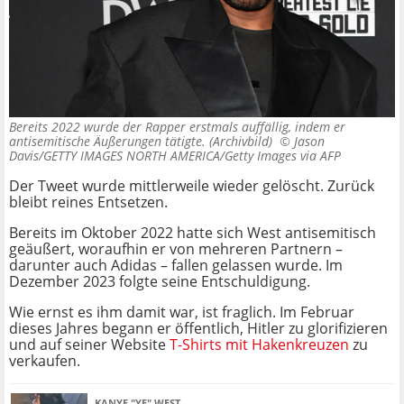
Bereits 2022 wurde der Rapper erstmals auffällig, indem er
antisemitische Äußerungen tätigte. (Archivbild) ©
Jason
Davis/GETTY IMAGES NORTH AMERICA/Getty Images via AFP
Der Tweet wurde mittlerweile wieder gelöscht. Zurück
bleibt reines Entsetzen.
Bereits im Oktober 2022 hatte sich West antisemitisch
geäußert, woraufhin er von mehreren Partnern –
darunter auch Adidas – fallen gelassen wurde. Im
Dezember 2023 folgte seine Entschuldigung.
Wie ernst es ihm damit war, ist fraglich. Im Februar
dieses Jahres begann er öffentlich, Hitler zu glorifizieren
und auf seiner Website
T-Shirts mit Hakenkreuzen
zu
verkaufen.
KANYE "YE" WEST