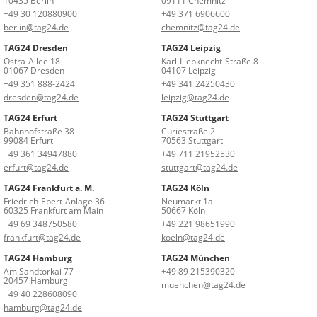
10435 Berlin
09111 Chemnitz
+49 30 120880900
+49 371 6906600
berlin@tag24.de
chemnitz@tag24.de
TAG24 Dresden
TAG24 Leipzig
Ostra-Allee 18
Karl-Liebknecht-Straße 8
01067 Dresden
04107 Leipzig
+49 351 888-2424
+49 341 24250430
dresden@tag24.de
leipzig@tag24.de
TAG24 Erfurt
TAG24 Stuttgart
Bahnhofstraße 38
Curiestraße 2
99084 Erfurt
70563 Stuttgart
+49 361 34947880
+49 711 21952530
erfurt@tag24.de
stuttgart@tag24.de
TAG24 Frankfurt a. M.
TAG24 Köln
Friedrich-Ebert-Anlage 36
Neumarkt 1a
60325 Frankfurt am Main
50667 Köln
+49 69 348750580
+49 221 98651990
frankfurt@tag24.de
koeln@tag24.de
TAG24 Hamburg
TAG24 München
Am Sandtorkai 77
+49 89 215390320
20457 Hamburg
muenchen@tag24.de
+49 40 228608090
hamburg@tag24.de