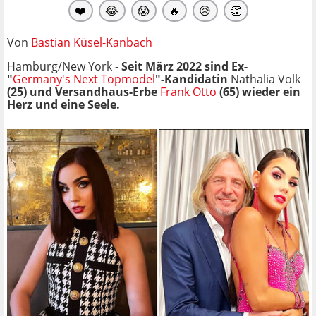
❤️
😂
😱
🔥
😥
👏
Von
Bastian Küsel-Kanbach
Hamburg/New York -
Seit März 2022 sind Ex-
"
Germany's Next Topmodel
"-Kandidatin
Nathalia Volk
(25) und Versandhaus-Erbe
Frank Otto
(65) wieder ein
Herz und eine Seele.