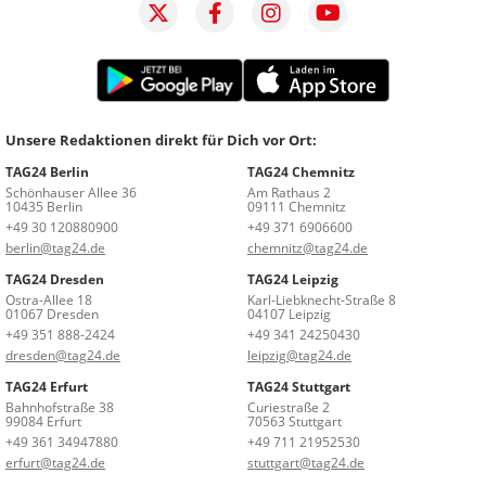
Unsere Redaktionen direkt für Dich vor Ort:
TAG24 Berlin
TAG24 Chemnitz
Schönhauser Allee 36
Am Rathaus 2
10435 Berlin
09111 Chemnitz
+49 30 120880900
+49 371 6906600
berlin@tag24.de
chemnitz@tag24.de
TAG24 Dresden
TAG24 Leipzig
Ostra-Allee 18
Karl-Liebknecht-Straße 8
01067 Dresden
04107 Leipzig
+49 351 888-2424
+49 341 24250430
dresden@tag24.de
leipzig@tag24.de
TAG24 Erfurt
TAG24 Stuttgart
Bahnhofstraße 38
Curiestraße 2
99084 Erfurt
70563 Stuttgart
+49 361 34947880
+49 711 21952530
erfurt@tag24.de
stuttgart@tag24.de