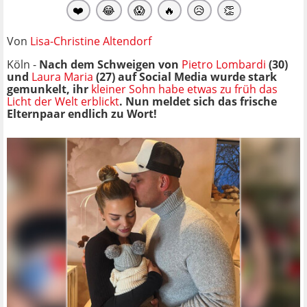
❤️
😂
😱
🔥
😥
👏
Von
Lisa-Christine Altendorf
Köln -
Nach dem Schweigen von
Pietro Lombardi
(30)
und
Laura Maria
(27) auf Social Media wurde stark
gemunkelt, ihr
kleiner Sohn habe etwas zu früh das
Licht der Welt erblickt
. Nun meldet sich das frische
Elternpaar endlich zu Wort!