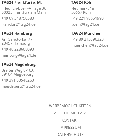
TAG24 Frankfurt a. M.
TAG24 Köln
Friedrich-Ebert-Anlage 36
Neumarkt 1a
60325 Frankfurt am Main
50667 Köln
+49 69 348750580
+49 221 98651990
frankfurt@tag24.de
koeln@tag24.de
TAG24 Hamburg
TAG24 München
Am Sandtorkai 77
+49 89 215390320
20457 Hamburg
muenchen@tag24.de
+49 40 228608090
hamburg@tag24.de
TAG24 Magdeburg
Breiter Weg 8-10A
39104 Magdeburg
+49 391 50548260
magdeburg@tag24.de
WERBEMÖGLICHKEITEN
ALLE THEMEN A-Z
KONTAKT
IMPRESSUM
DATENSCHUTZ