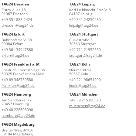
TAG24 Dresden
TAG24 Leipzig
Ostra-Allee 18
Karl-Liebknecht-Straße 8
01067 Dresden
04107 Leipzig
+49 351 888-2424
+49 341 24250430
dresden@tag24.de
leipzig@tag24.de
TAG24 Erfurt
TAG24 Stuttgart
Bahnhofstraße 38
Curiestraße 2
99084 Erfurt
70563 Stuttgart
+49 361 34947880
+49 711 21952530
erfurt@tag24.de
stuttgart@tag24.de
TAG24 Frankfurt a. M.
TAG24 Köln
Friedrich-Ebert-Anlage 36
Neumarkt 1a
60325 Frankfurt am Main
50667 Köln
+49 69 348750580
+49 221 98651990
frankfurt@tag24.de
koeln@tag24.de
TAG24 Hamburg
TAG24 München
Am Sandtorkai 77
+49 89 215390320
20457 Hamburg
muenchen@tag24.de
+49 40 228608090
hamburg@tag24.de
TAG24 Magdeburg
Breiter Weg 8-10A
39104 Magdeburg