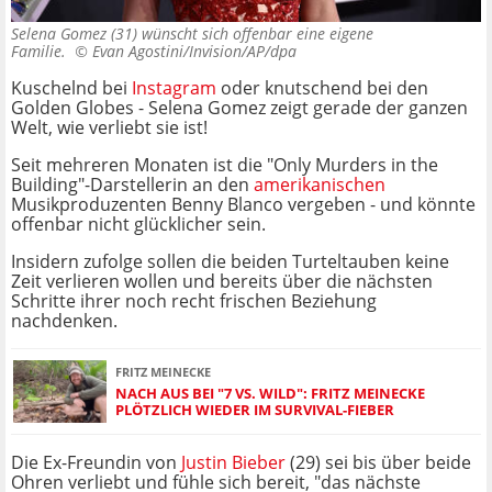
Selena Gomez (31) wünscht sich offenbar eine eigene
Familie. ©
Evan Agostini/Invision/AP/dpa
Kuschelnd bei
Instagram
oder knutschend bei den
Golden Globes - Selena Gomez zeigt gerade der ganzen
Welt, wie verliebt sie ist!
Seit mehreren Monaten ist die "Only Murders in the
Building"-Darstellerin an den
amerikanischen
Musikproduzenten Benny Blanco vergeben - und könnte
offenbar nicht glücklicher sein.
Insidern zufolge sollen die beiden Turteltauben keine
Zeit verlieren wollen und bereits über die nächsten
Schritte ihrer noch recht frischen Beziehung
nachdenken.
FRITZ MEINECKE
NACH AUS BEI "7 VS. WILD": FRITZ MEINECKE
PLÖTZLICH WIEDER IM SURVIVAL-FIEBER
Die Ex-Freundin von
Justin Bieber
(29) sei bis über beide
Ohren verliebt und fühle sich bereit, "das nächste