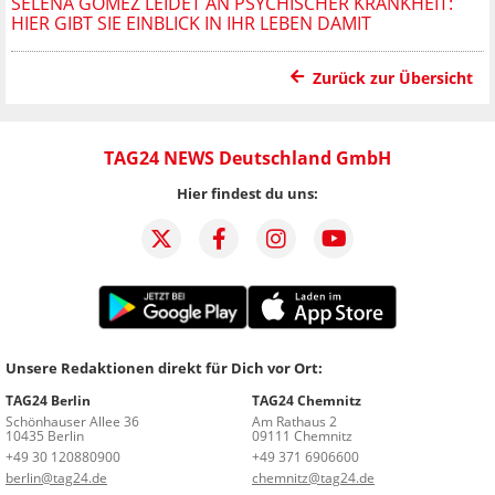
SELENA GOMEZ LEIDET AN PSYCHISCHER KRANKHEIT:
HIER GIBT SIE EINBLICK IN IHR LEBEN DAMIT
Zurück zur Übersicht
TAG24 NEWS Deutschland GmbH
Hier findest du uns:
Unsere Redaktionen direkt für Dich vor Ort:
TAG24 Berlin
TAG24 Chemnitz
Schönhauser Allee 36
Am Rathaus 2
10435 Berlin
09111 Chemnitz
+49 30 120880900
+49 371 6906600
berlin@tag24.de
chemnitz@tag24.de