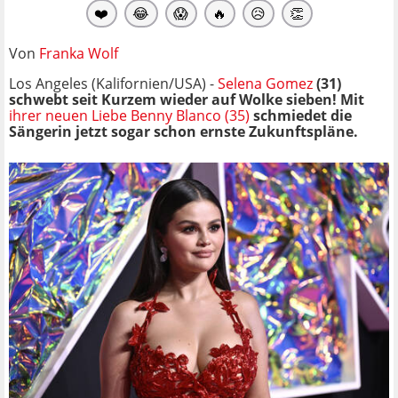
❤️
😂
😱
🔥
😥
👏
Von
Franka Wolf
Los Angeles (Kalifornien/USA) -
Selena Gomez
(31)
schwebt seit Kurzem wieder auf Wolke sieben! Mit
ihrer neuen Liebe Benny Blanco (35)
schmiedet die
Sängerin jetzt sogar schon ernste Zukunftspläne.