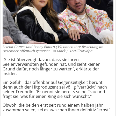
Selena Gomez und Benny Blanco (35) haben ihre Beziehung im
Dezember öffentlich gemacht. ©
Mark J. Terrill/AP/dpa
"Sie ist überzeugt davon, dass sie ihren
Seelenverwandten gefunden hat, und sieht keinen
Grund dafür, noch länger zu warten", erklärte der
Insider.
Ein Gefühl, das offenbar auf Gegenseitigkeit beruht,
denn auch der Hitproduzent sei völlig "verrückt" nach
seiner Freundin: "Er nennt sie bereits seine Frau und
fragt sie, was für einen Ring sie sich wünscht."
Obwohl die beiden erst seit rund einem halben Jahr
zusammen seien, sei es zwischen ihnen definitiv "ernst".