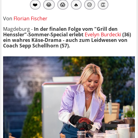
❤️
😂
😱
🔥
😥
👏
Von
Florian Fischer
Magdeburg -
In der finalen Folge vom "Grill den
Henssler"-Sommer-Special erlebt
Evelyn Burdecki
(36)
ein wahres Käse-Drama - auch zum Leidwesen von
Coach Sepp Schellhorn (57).