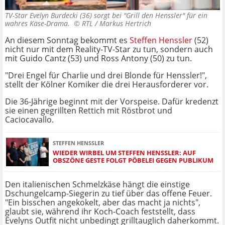
TV-Star Evelyn Burdecki (36) sorgt bei "Grill den Henssler" für ein
wahres Käse-Drama. ©
RTL / Markus Hertrich
An diesem Sonntag bekommt es
Steffen Henssler
(52)
nicht nur mit dem Reality-TV-Star zu tun, sondern auch
mit Guido Cantz (53) und Ross Antony (50) zu tun.
"Drei Engel für Charlie und drei Blonde für Henssler!",
stellt der Kölner Komiker die drei Herausforderer vor.
Die 36-Jährige beginnt mit der Vorspeise. Dafür kredenzt
sie einen gegrillten Rettich mit Röstbrot und
Caciocavallo.
STEFFEN HENSSLER
WIEDER WIRBEL UM STEFFEN HENSSLER: AUF
OBSZÖNE GESTE FOLGT PÖBELEI GEGEN PUBLIKUM
Den italienischen Schmelzkäse hängt die einstige
Dschungelcamp-Siegerin zu tief über das offene Feuer.
"Ein bisschen angekokelt, aber das macht ja nichts",
glaubt sie, während ihr Koch-Coach feststellt, dass
Evelyns Outfit nicht unbedingt grilltauglich daherkommt.