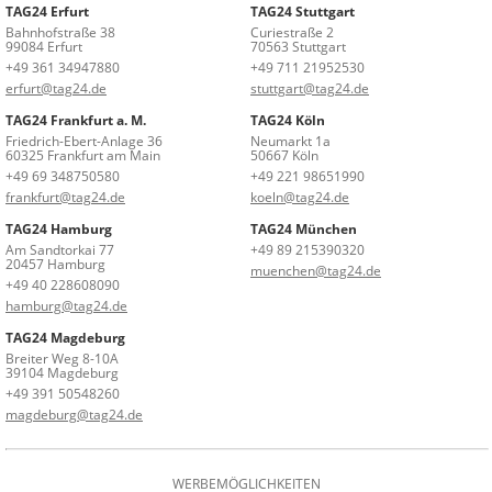
TAG24 Erfurt
TAG24 Stuttgart
Bahnhofstraße 38
Curiestraße 2
99084 Erfurt
70563 Stuttgart
+49 361 34947880
+49 711 21952530
erfurt@tag24.de
stuttgart@tag24.de
TAG24 Frankfurt a. M.
TAG24 Köln
Friedrich-Ebert-Anlage 36
Neumarkt 1a
60325 Frankfurt am Main
50667 Köln
+49 69 348750580
+49 221 98651990
frankfurt@tag24.de
koeln@tag24.de
TAG24 Hamburg
TAG24 München
Am Sandtorkai 77
+49 89 215390320
20457 Hamburg
muenchen@tag24.de
+49 40 228608090
hamburg@tag24.de
TAG24 Magdeburg
Breiter Weg 8-10A
39104 Magdeburg
+49 391 50548260
magdeburg@tag24.de
WERBEMÖGLICHKEITEN