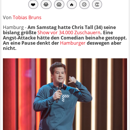
❤️
😂
😱
🔥
😥
👏
Von
Tobias Bruns
Hamburg -
Am Samstag hatte Chris Tall (34) seine
bislang größte
Show vor 34.000 Zuschauern
. Eine
Angst-Attacke hätte den Comedian beinahe gestoppt.
An eine Pause denkt der
Hamburger
deswegen aber
nicht.