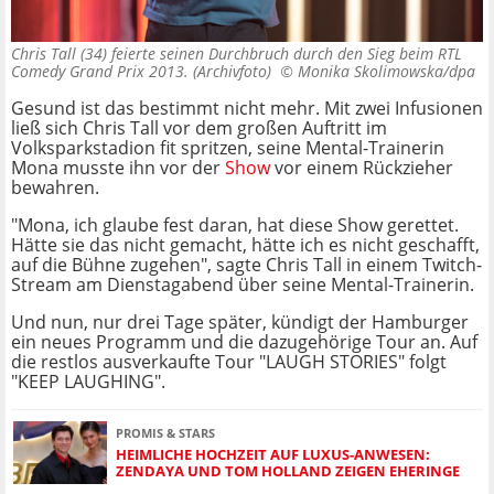
Chris Tall (34) feierte seinen Durchbruch durch den Sieg beim RTL
Comedy Grand Prix 2013. (Archivfoto) ©
Monika Skolimowska/dpa
Gesund ist das bestimmt nicht mehr. Mit zwei Infusionen
ließ sich Chris Tall vor dem großen Auftritt im
Volksparkstadion fit spritzen, seine Mental-Trainerin
Mona musste ihn vor der
Show
vor einem Rückzieher
bewahren.
"Mona, ich glaube fest daran, hat diese Show gerettet.
Hätte sie das nicht gemacht, hätte ich es nicht geschafft,
auf die Bühne zugehen", sagte Chris Tall in einem Twitch-
Stream am Dienstagabend über seine Mental-Trainerin.
Und nun, nur drei Tage später, kündigt der Hamburger
ein neues Programm und die dazugehörige Tour an. Auf
die restlos ausverkaufte Tour "LAUGH STORIES" folgt
"KEEP LAUGHING".
PROMIS & STARS
HEIMLICHE HOCHZEIT AUF LUXUS-ANWESEN:
ZENDAYA UND TOM HOLLAND ZEIGEN EHERINGE