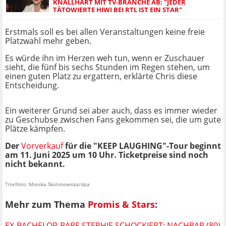
KNALLHART MIT TV-BRANCHE AB: "JEDER
TÄTOWIERTE HIWI BEI RTL IST EIN STAR"
Erstmals soll es bei allen Veranstaltungen keine freie
Platzwahl mehr geben.
Es würde ihn im Herzen weh tun, wenn er Zuschauer
sieht, die fünf bis sechs Stunden im Regen stehen, um
einen guten Platz zu ergattern, erklärte Chris diese
Entscheidung.
Ein weiterer Grund sei aber auch, dass es immer wieder
zu Geschubse zwischen Fans gekommen sei, die um gute
Plätze kämpfen.
Der
Vorverkauf
für die "KEEP LAUGHING"-Tour beginnt
am 11. Juni 2025 um 10 Uhr. Ticketpreise sind noch
nicht bekannt.
Titelfoto: Monika Skolimowska/dpa
Mehr zum Thema
Promis & Stars
:
EX-BACHELOR-BABE STEPHIE SCHOCKIERT: NACHBAR (80)