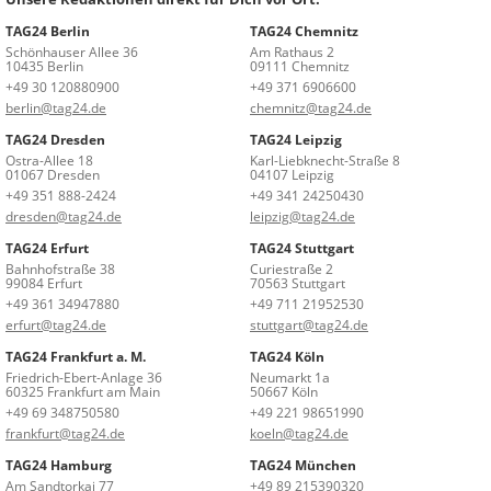
TAG24 Berlin
TAG24 Chemnitz
Schönhauser Allee 36
Am Rathaus 2
10435 Berlin
09111 Chemnitz
+49 30 120880900
+49 371 6906600
berlin@tag24.de
chemnitz@tag24.de
TAG24 Dresden
TAG24 Leipzig
Ostra-Allee 18
Karl-Liebknecht-Straße 8
01067 Dresden
04107 Leipzig
+49 351 888-2424
+49 341 24250430
dresden@tag24.de
leipzig@tag24.de
TAG24 Erfurt
TAG24 Stuttgart
Bahnhofstraße 38
Curiestraße 2
99084 Erfurt
70563 Stuttgart
+49 361 34947880
+49 711 21952530
erfurt@tag24.de
stuttgart@tag24.de
TAG24 Frankfurt a. M.
TAG24 Köln
Friedrich-Ebert-Anlage 36
Neumarkt 1a
60325 Frankfurt am Main
50667 Köln
+49 69 348750580
+49 221 98651990
frankfurt@tag24.de
koeln@tag24.de
TAG24 Hamburg
TAG24 München
Am Sandtorkai 77
+49 89 215390320