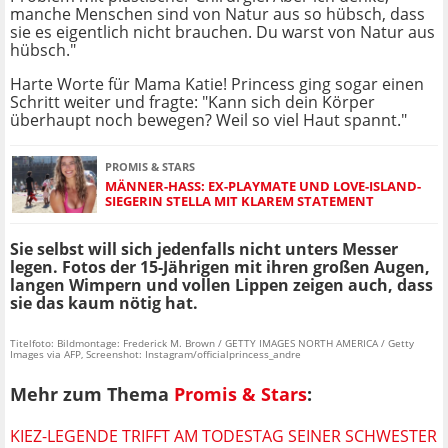
manche Menschen sind von Natur aus so hübsch, dass
sie es eigentlich nicht brauchen. Du warst von Natur aus
hübsch."
Harte Worte für Mama Katie! Princess ging sogar einen
Schritt weiter und fragte: "Kann sich dein Körper
überhaupt noch bewegen? Weil so viel Haut spannt."
PROMIS & STARS
MÄNNER-HASS: EX-PLAYMATE UND LOVE-ISLAND-
SIEGERIN STELLA MIT KLAREM STATEMENT
Sie selbst will sich jedenfalls nicht unters Messer
legen. Fotos der 15-Jährigen mit ihren großen Augen,
langen Wimpern und vollen Lippen zeigen auch, dass
sie das kaum nötig hat.
Titelfoto: Bildmontage: Frederick M. Brown / GETTY IMAGES NORTH AMERICA / Getty
Images via AFP, Screenshot: Instagram/officialprincess_andre
Mehr zum Thema
Promis & Stars
:
KIEZ-LEGENDE TRIFFT AM TODESTAG SEINER SCHWESTER