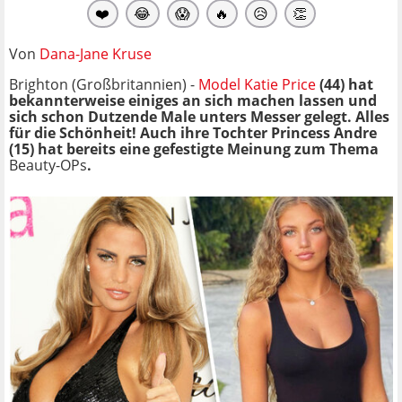
❤️
😂
😱
🔥
😥
👏
Von
Dana-Jane Kruse
Brighton (Großbritannien) -
Model Katie Price
(44) hat
bekannterweise einiges an sich machen lassen und
sich schon Dutzende Male unters Messer gelegt. Alles
für die Schönheit! Auch ihre Tochter Princess Andre
(15) hat bereits eine gefestigte Meinung zum Thema
Beauty-OPs
.