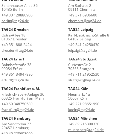
Schönhauser Allee 36
Am Rathaus 2
10435 Berlin
09111 Chemnitz
+49 30 120880900
+49 371 6906600
berlin@tag24.de
chemnitz@tag24.de
TAG24 Dresden
TAG24 Leipzig
Ostra-Allee 18
Karl-Liebknecht-Straße 8
01067 Dresden
04107 Leipzig
+49 351 888-2424
+49 341 24250430
dresden@tag24.de
leipzig@tag24.de
TAG24 Erfurt
TAG24 Stuttgart
Bahnhofstraße 38
Curiestraße 2
99084 Erfurt
70563 Stuttgart
+49 361 34947880
+49 711 21952530
erfurt@tag24.de
stuttgart@tag24.de
TAG24 Frankfurt a. M.
TAG24 Köln
Friedrich-Ebert-Anlage 36
Neumarkt 1a
60325 Frankfurt am Main
50667 Köln
+49 69 348750580
+49 221 98651990
frankfurt@tag24.de
koeln@tag24.de
TAG24 Hamburg
TAG24 München
Am Sandtorkai 77
+49 89 215390320
20457 Hamburg
muenchen@tag24.de
+49 40 228608090