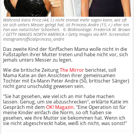
Während Katie Price (44, l.) nicht einmal mehr sagen kann, wie oft
sie sich unters Messer gelegt hat, ist Princess Andre (15, r.) eher ein
Fan von natürlicher Schönheit. ©
Bildmontage: Frederick M. Brown
/ GETTY IMAGES NORTH AMERICA / Getty Images via AFP, Screenshot:
Instagram/officialprincess_andre
Das zweite Kind der fünffachen Mama wolle nicht in die
Fußstapfen ihrer Mutter treten und habe nicht vor, sich
jemals unters Messer zu legen.
Wie die britische Zeitung
The Mirror
berichtet, soll
Mama Katie an den Ansichten ihrer gemeinsamen
Tochter mit Ex-Mann Peter Andre (50, britischer Sänger)
nicht ganz unschuldig gewesen sein.
"Sie hat gesehen, wie viel ich an mir habe machen
lassen. Genug, um sie abzuschrecken", erklärte Katie im
Gespräch mit dem
OK! Magazin
. "Eine Operation ist für
meine Kinder einfach die Norm, so oft haben sie
gesehen, wie ihre Mutter sie bekommen hat. Wenn ich
sie nicht abgeschreckt habe, weiß ich nicht, was sonst!"