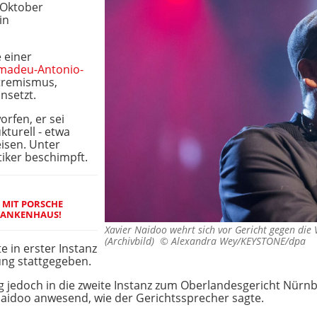
 Oktober
in
 einer
madeu-Antonio-
xtremismus,
nsetzt.
rfen, er sei
kturell - etwa
isen. Unter
iker beschimpft.
 MIT PORSCHE
KRANKENHAUS!
Xavier Naidoo wehrt sich vor Gericht gegen die
(Archivbild) ©
Alexandra Wey/KEYSTONE/dpa
 in erster Instanz
ng stattgegeben.
ing jedoch in die zweite Instanz zum Oberlandesgericht Nür
aidoo anwesend, wie der Gerichtssprecher sagte.