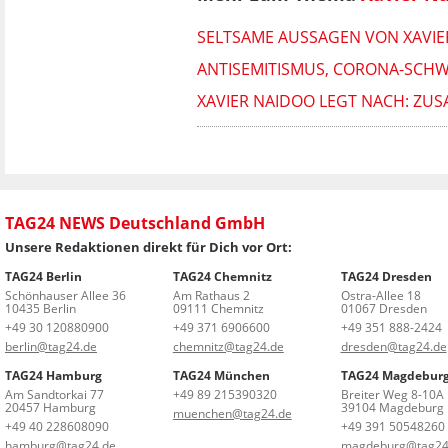
SELTSAME AUSSAGEN VON XAVIE
ANTISEMITISMUS, CORONA-SCHW
XAVIER NAIDOO LEGT NACH: Z
TAG24 NEWS Deutschland GmbH
Unsere Redaktionen direkt für Dich vor Ort:
TAG24 Berlin
TAG24 Chemnitz
TAG24 Dresden
Schönhauser Allee 36
Am Rathaus 2
Ostra-Allee 18
10435 Berlin
09111 Chemnitz
01067 Dresden
+49 30 120880900
+49 371 6906600
+49 351 888-2424
berlin@tag24.de
chemnitz@tag24.de
dresden@tag24.de
TAG24 Hamburg
TAG24 München
TAG24 Magdebur
Am Sandtorkai 77
+49 89 215390320
Breiter Weg 8-10A
20457 Hamburg
39104 Magdeburg
muenchen@tag24.de
+49 40 228608090
+49 391 50548260
hamburg@tag24.de
magdeburg@tag24