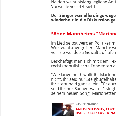
Naidoo weist bislang jegliche Ant
Vorwürfe verletzt sieht.
Der Sänger war allerdings weg
wiederholt in die Diskussion ge
Söhne Mannheims "Marione
Im Lied selbst werden Politiker mi
Wortwahl angegriffen. Manche w
vor, sie würde zu Gewalt aufrufen
Beschäftigt man sich mit dem Tex
rechtspopulistische Tendenzen a
"Wie lange noch wollt ihr Marione
nicht, ihr seid nur Steigbügelhalte
ihr steht bald ganz allein; Für e
seid ihr nur Sachverwalter", singt
seinem neuen Song "Marionetten
XAVIER NAIDOO
ANTISEMITISMUS, COR
DSDS-EKLAT: XAVIER NA