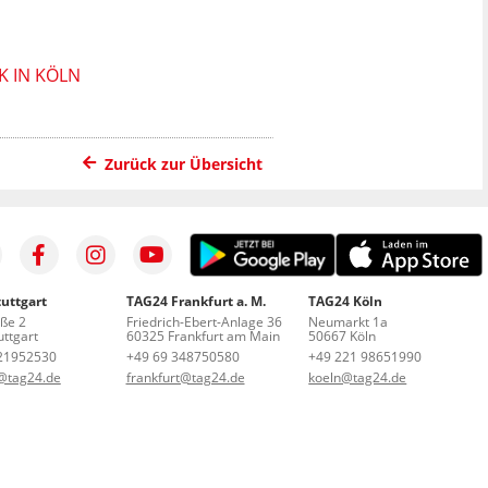
K IN KÖLN
Zurück zur Übersicht
uttgart
TAG24 Frankfurt a. M.
TAG24 Köln
aße 2
Friedrich-Ebert-Anlage 36
Neumarkt 1a
ttgart
60325 Frankfurt am Main
50667 Köln
21952530
+49 69 348750580
+49 221 98651990
t@tag24.de
frankfurt@tag24.de
koeln@tag24.de