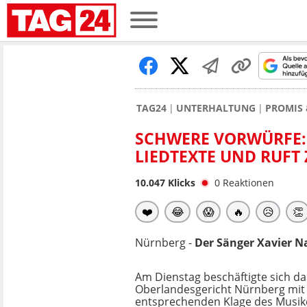
TAG24
UNTERHALTUNG
PROMIS 
SCHWERE VORWÜRFE: 
LIEDTEXTE UND RUFT
10.047
Klicks
0
Reaktionen
❤️
😂
😱
🔥
😥
👏
Nürnberg -
Der Sänger Xavier Na
Am Dienstag beschäftigte sich da
Oberlandesgericht Nürnberg mit 
entsprechenden Klage des Musike