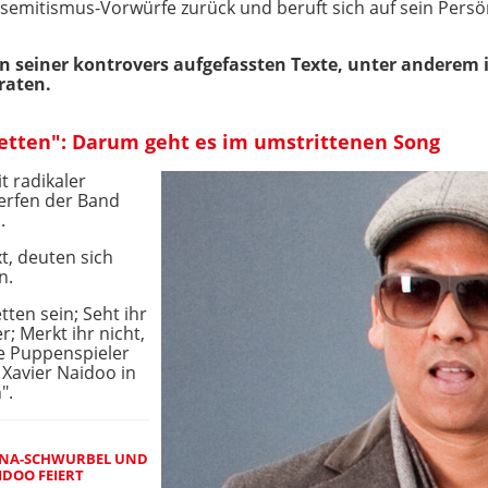
isemitismus-Vorwürfe zurück und beruft sich auf sein Persön
en seiner kontrovers aufgefassten Texte, unter anderem
raten.
tten": Darum geht es im umstrittenen Song
t radikaler
erfen der Band
.
t, deuten sich
n.
tten sein; Seht ihr
r; Merkt ihr nicht,
ure Puppenspieler
 Xavier Naidoo in
".
ONA-SCHWURBEL UND
IDOO FEIERT