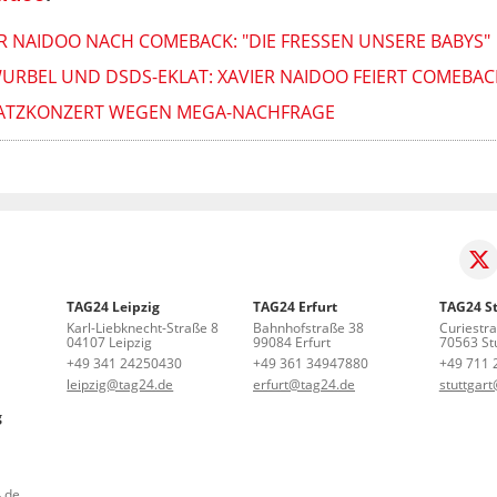
R NAIDOO NACH COMEBACK: "DIE FRESSEN UNSERE BABYS"
URBEL UND DSDS-EKLAT: XAVIER NAIDOO FEIERT COMEBAC
USATZKONZERT WEGEN MEGA-NACHFRAGE
TAG24 Leipzig
TAG24 Erfurt
TAG24 St
Karl-Liebknecht-Straße 8
Bahnhofstraße 38
Curiestr
04107 Leipzig
99084 Erfurt
70563 Stu
+49 341 24250430
+49 361 34947880
+49 711 
leipzig@tag24.de
erfurt@tag24.de
stuttgar
g
.de