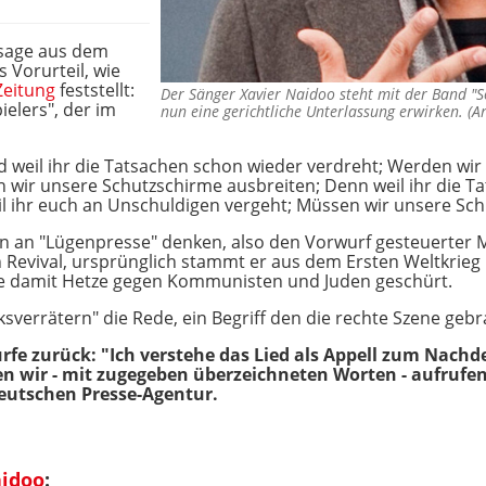
ssage aus dem
s Vorurteil, wie
Zeitung
feststellt:
Der Sänger Xavier Naidoo steht mit der Band "S
ielers", der im
nun eine gerichtliche Unterlassung erwirken. (
nd weil ihr die Tatsachen schon wieder verdreht; Werden wir 
 wir unsere Schutzschirme ausbreiten; Denn weil ihr die T
l ihr euch an Unschuldigen vergeht; Müssen wir unsere Sch
en an "Lügenpresse" denken, also den Vorwurf gesteuerter 
n Revival, ursprünglich stammt er aus dem Ersten Weltkrieg 
rde damit Hetze gegen Kommunisten und Juden geschürt.
ksverrätern" die Rede, ein Begriff den die rechte Szene gebr
rfe zurück: "Ich verstehe das Lied als Appell zum Nachde
n wir - mit zugegeben überzeichneten Worten - aufrufen
eutschen Presse-Agentur.
aidoo
: