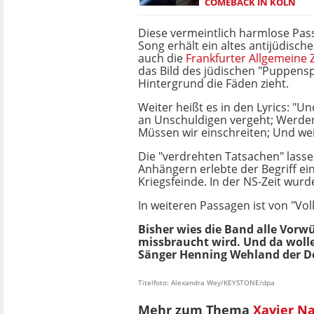
COMEBACK IN KÖLN
Diese vermeintlich harmlose Pa
Song erhält ein altes antijüdische
auch die
Frankfurter Allgemeine 
das Bild des jüdischen "Puppensp
Hintergrund die Fäden zieht.
Weiter heißt es in den Lyrics: "U
an Unschuldigen vergeht; Werden
Müssen wir einschreiten; Und wei
Die "verdrehten Tatsachen" lass
Anhängern erlebte der Begriff ei
Kriegsfeinde. In der NS-Zeit wu
In weiteren Passagen ist von "Vol
Bisher wies die Band alle Vorwü
missbraucht wird. Und da wolle
Sänger Henning Wehland der D
Titelfoto: Alexandra Wey/KEYSTONE/dpa
Mehr zum Thema
Xavier N