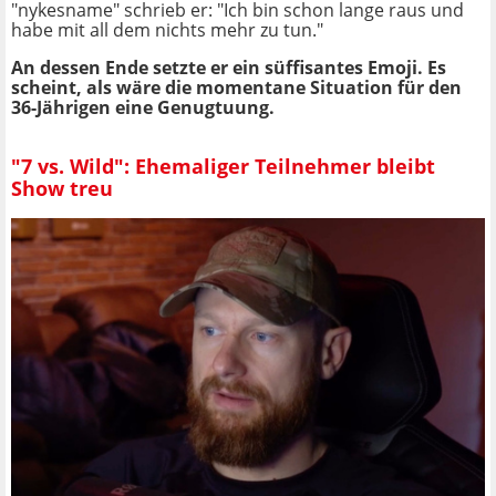
"nykesname" schrieb er: "Ich bin schon lange raus und
habe mit all dem nichts mehr zu tun."
An dessen Ende setzte er ein süffisantes Emoji. Es
scheint, als wäre die momentane Situation für den
36-Jährigen eine Genugtuung.
"7 vs. Wild": Ehemaliger Teilnehmer bleibt
Show treu