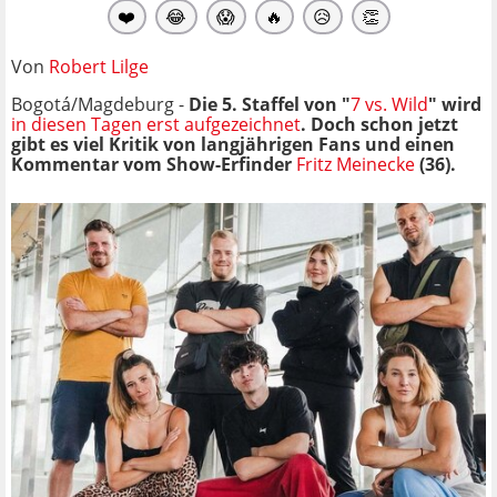
❤️
😂
😱
🔥
😥
👏
Von
Robert Lilge
Bogotá/Magdeburg -
Die 5. Staffel von "
7 vs. Wild
" wird
in diesen Tagen erst aufgezeichnet
. Doch schon jetzt
gibt es viel Kritik von langjährigen Fans und einen
Kommentar vom Show-Erfinder
Fritz Meinecke
(36).