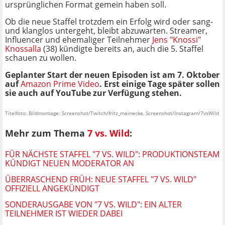
ursprünglichen Format gemein haben soll.
Ob die neue Staffel trotzdem ein Erfolg wird oder sang-
und klanglos untergeht, bleibt abzuwarten. Streamer,
Influencer und ehemaliger Teilnehmer
Jens "Knossi"
Knossalla
(38) kündigte bereits an, auch die 5. Staffel
schauen zu wollen.
Geplanter Start der neuen Episoden ist am 7. Oktober
auf
Amazon Prime Video
. Erst einige Tage später sollen
sie auch auf YouTube zur Verfügung stehen.
Titelfoto: Bildmontage: Screenshot/Twitch/fritz_meinecke, Screenshot/Instagram/7vsWild
Mehr zum Thema
7 vs. Wild
:
FÜR NÄCHSTE STAFFEL "7 VS. WILD": PRODUKTIONSTEAM
KÜNDIGT NEUEN MODERATOR AN
ÜBERRASCHEND FRÜH: NEUE STAFFEL "7 VS. WILD"
OFFIZIELL ANGEKÜNDIGT
SONDERAUSGABE VON "7 VS. WILD": EIN ALTER
TEILNEHMER IST WIEDER DABEI