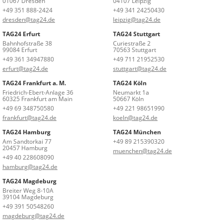
01067 Dresden
04107 Leipzig
+49 351 888-2424
+49 341 24250430
dresden@tag24.de
leipzig@tag24.de
TAG24 Erfurt
TAG24 Stuttgart
Bahnhofstraße 38
Curiestraße 2
99084 Erfurt
70563 Stuttgart
+49 361 34947880
+49 711 21952530
erfurt@tag24.de
stuttgart@tag24.de
TAG24 Frankfurt a. M.
TAG24 Köln
Friedrich-Ebert-Anlage 36
Neumarkt 1a
60325 Frankfurt am Main
50667 Köln
+49 69 348750580
+49 221 98651990
frankfurt@tag24.de
koeln@tag24.de
TAG24 Hamburg
TAG24 München
Am Sandtorkai 77
+49 89 215390320
20457 Hamburg
muenchen@tag24.de
+49 40 228608090
hamburg@tag24.de
TAG24 Magdeburg
Breiter Weg 8-10A
39104 Magdeburg
+49 391 50548260
magdeburg@tag24.de