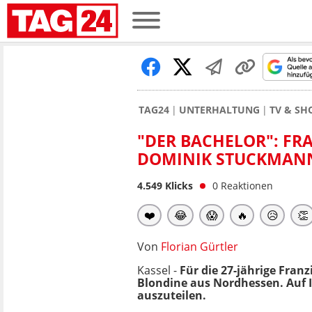
TAG24
UNTERHALTUNG
TV & S
"DER BACHELOR": FR
DOMINIK STUCKMAN
4.549
Klicks
0
Reaktionen
❤️
😂
😱
🔥
😥
👏
Von
Florian Gürtler
Kassel -
Für die 27-jährige Franzi
Blondine aus Nordhessen. Auf 
auszuteilen.