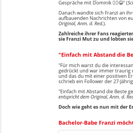
Gespräche mit Dominik 🤷‍♀️😂" (
Sc
Danach wandte sich Franzi an ihr
aufbauenden Nachrichten von euch
Original, Anm. d. Red.
).
Zahlreiche ihrer Fans reagier
sie Franzi Mut zu und lobten sie
"Einfach mit Abstand die B
"Für mich warst du die interessa
gedrückt und war immer traurig d
und das du mit einer positiven E
schrieb ein Follower der 27-Jähri
"Einfach mit Abstand die Beste ge
entspricht dem Original, Anm. d. Re
Doch wie geht es nun mit der E
Bachelor-Babe Franzi möch