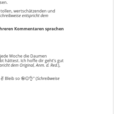
esen.
g tollen, wertschätzenden und
Schreibweise entspricht dem
 mehreren Kommentaren sprachen
ir jede Woche die Daumen
hättest. Ich hoffe dir geht’s gut
pricht dem Original, Anm. d. Red.
),
️ Bleib so 🤪😊👌" (
Schreibweise