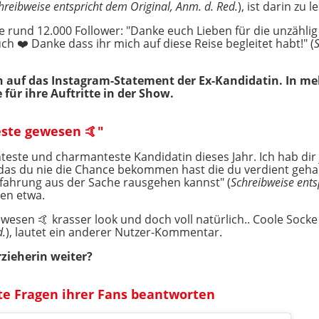
hreibweise entspricht dem Original, Anm. d. Red.
), ist darin zu l
e rund 12.000 Follower: "Danke euch Lieben für die unzähli
 ❤️ Danke dass ihr mich auf diese Reise begleitet habt!" (
ten auf das Instagram-Statement der Ex-Kandidatin. In
 für ihre Auftritte in der Show.
este gewesen 🤙"
nteste und charmanteste Kandidatin dieses Jahr. Ich hab d
as du nie die Chance bekommen hast die du verdient gehabt 
rfahrung aus der Sache rausgehen kannst" (
Schreibweise ents
gen etwa.
wesen 🤙 krasser look und doch voll natürlich.. Coole Socke ✌
d.
), lautet ein anderer Nutzer-Kommentar.
rzieherin weiter?
te Fragen ihrer Fans beantworten