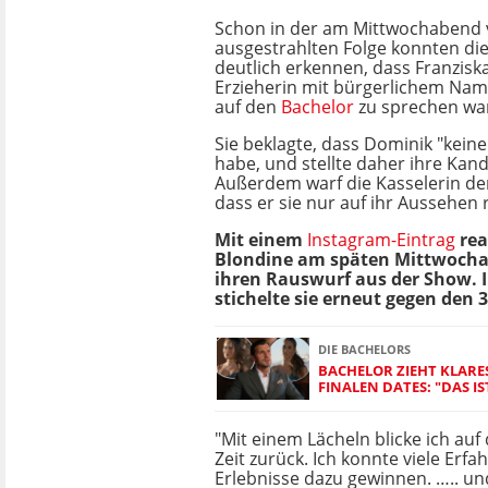
Schon in der am Mittwochabend 
ausgestrahlten Folge konnten di
deutlich erkennen, dass Franzisk
Erzieherin mit bürgerlichem Name
auf den
Bachelor
zu sprechen wa
Sie beklagte, dass Dominik "keine
habe, und stellte daher ihre Kand
Außerdem warf die Kasselerin de
dass er sie nur auf ihr Aussehen
Mit einem
Instagram-Eintrag
rea
Blondine am späten Mittwoch
ihren Rauswurf aus der Show. 
stichelte sie erneut gegen den 3
DIE BACHELORS
BACHELOR ZIEHT KLARE
FINALEN DATES: "DAS IS
"Mit einem Lächeln blicke ich auf
Zeit zurück. Ich konnte viele Erf
Erlebnisse dazu gewinnen. ….. und