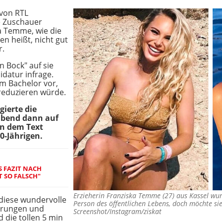
von RTL
e Zuschauer
a Temme, wie die
n heißt, nicht gut
r.
n Bock" auf sie
idatur infrage.
m Bachelor vor,
 reduzieren würde.
gierte die
abend dann auf
In dem Text
0-Jährigen.
S FAZIT NACH
T SO FALSCH"
Erzieherin Franziska Temme (27) aus Kassel wur
 diese wundervolle
Person des öffentlichen Lebens, doch möchte s
ahrungen und
Screenshot/Instagram/ziskat
 die tollen 5 min