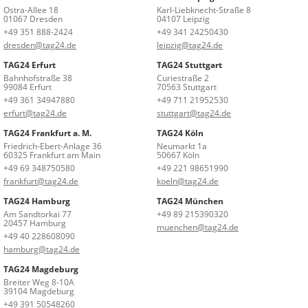
Ostra-Allee 18
Karl-Liebknecht-Straße 8
01067 Dresden
04107 Leipzig
+49 351 888-2424
+49 341 24250430
dresden@tag24.de
leipzig@tag24.de
TAG24 Erfurt
TAG24 Stuttgart
Bahnhofstraße 38
Curiestraße 2
99084 Erfurt
70563 Stuttgart
+49 361 34947880
+49 711 21952530
erfurt@tag24.de
stuttgart@tag24.de
TAG24 Frankfurt a. M.
TAG24 Köln
Friedrich-Ebert-Anlage 36
Neumarkt 1a
60325 Frankfurt am Main
50667 Köln
+49 69 348750580
+49 221 98651990
frankfurt@tag24.de
koeln@tag24.de
TAG24 Hamburg
TAG24 München
Am Sandtorkai 77
+49 89 215390320
20457 Hamburg
muenchen@tag24.de
+49 40 228608090
hamburg@tag24.de
TAG24 Magdeburg
Breiter Weg 8-10A
39104 Magdeburg
+49 391 50548260