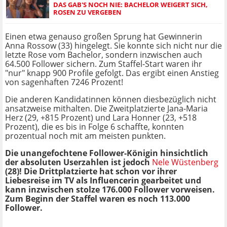
DAS GAB'S NOCH NIE: BACHELOR WEIGERT SICH,
ROSEN ZU VERGEBEN
Einen etwa genauso großen Sprung hat Gewinnerin
Anna Rossow (33) hingelegt. Sie konnte sich nicht nur die
letzte Rose vom Bachelor, sondern inzwischen auch
64.500 Follower sichern. Zum Staffel-Start waren ihr
"nur" knapp 900 Profile gefolgt. Das ergibt einen Anstieg
von sagenhaften 7246 Prozent!
Die anderen Kandidatinnen können diesbezüglich nicht
ansatzweise mithalten. Die Zweitplatzierte Jana-Maria
Herz (29, +815 Prozent) und Lara Honner (23, +518
Prozent), die es bis in Folge 6 schaffte, konnten
prozentual noch mit am meisten punkten.
Die unangefochtene Follower-Königin hinsichtlich
der absoluten Userzahlen ist jedoch
Nele Wüstenberg
(28)! Die Drittplatzierte hat schon vor ihrer
Liebesreise im TV als Influencerin gearbeitet und
kann inzwischen stolze 176.000 Follower vorweisen.
Zum Beginn der Staffel waren es noch 113.000
Follower.