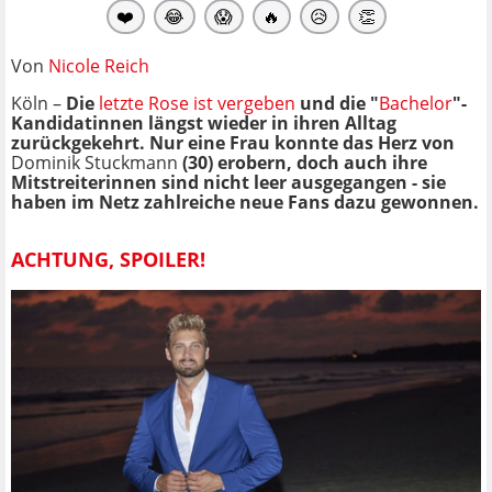
❤️
😂
😱
🔥
😥
👏
Von
Nicole Reich
Köln –
Die
letzte Rose ist vergeben
und die "
Bachelor
"-
Kandidatinnen längst wieder in ihren Alltag
zurückgekehrt. Nur eine Frau konnte das Herz von
Dominik Stuckmann
(30) erobern, doch auch ihre
Mitstreiterinnen sind nicht leer ausgegangen - sie
haben im Netz zahlreiche neue Fans dazu gewonnen.
ACHTUNG, SPOILER!