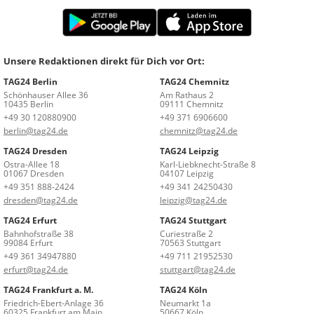
Unsere Redaktionen direkt für Dich vor Ort:
TAG24 Berlin
TAG24 Chemnitz
Schönhauser Allee 36
Am Rathaus 2
10435 Berlin
09111 Chemnitz
+49 30 120880900
+49 371 6906600
berlin@tag24.de
chemnitz@tag24.de
TAG24 Dresden
TAG24 Leipzig
Ostra-Allee 18
Karl-Liebknecht-Straße 8
01067 Dresden
04107 Leipzig
+49 351 888-2424
+49 341 24250430
dresden@tag24.de
leipzig@tag24.de
TAG24 Erfurt
TAG24 Stuttgart
Bahnhofstraße 38
Curiestraße 2
99084 Erfurt
70563 Stuttgart
+49 361 34947880
+49 711 21952530
erfurt@tag24.de
stuttgart@tag24.de
TAG24 Frankfurt a. M.
TAG24 Köln
Friedrich-Ebert-Anlage 36
Neumarkt 1a
60325 Frankfurt am Main
50667 Köln