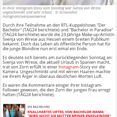
In ihrer Instagram-Story vom Sonntag war Svenja von Wrese
ungeschminkt und sehr erbost. ©
Screenshot
Instagram/svenjavonwrese
Durch ihre Teilnahme an den RTL-Kuppelshows "Der
Bachelor" (TAG24 berichtete) und "Bachelor in Paradise"
(TAG24 berichtete) wurde die 23-Jährige Make-up-Artistin
Svenja von Wrese aus Hessen einem breiten Publikum
bekannt. Doch das Leben als öffentliche Person hat für
die junge Blondine nun erst eimal ein Ende.
Es deutete sich bereits am zurückliegenden Sonntag an:
Svenja von Wrese, die aktuell Urlaub in Spanien macht,
trat von Zorn erfüllt in einer
Instagram
-Story vor die
Kamera. Ungeschminkt und mit wirren Haaren machte
sie ihrem Ärger in überaus deutlichen Worten Luft.
Es waren die Kommentare einiger ihrer Instagram-
Follower gewesen, die den Zorn der jungen Frau erregt
hatten (TAG24 berichtete).
DIE BACHELORS
KNALLHARTES URTEIL VON BACHELOR-MAMA:
"WIRD NICHT DIE MUTTER MEINER ENKELKINDER"