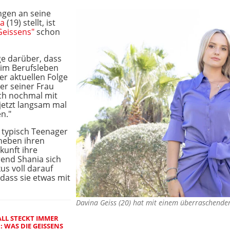
ngen an seine
ia
(19) stellt, ist
Geissens"
schon
ge darüber, dass
 im Berufsleben
r aktuellen Folge
er seiner Frau
ich nochmal mit
jetzt langsam mal
n."
 typisch Teenager
 neben ihren
kunft ihre
end Shania sich
us voll darauf
, dass sie etwas mit
Davina Geiss (20) hat mit einem überraschend
LL STECKT IMMER
 WAS DIE GEISSENS