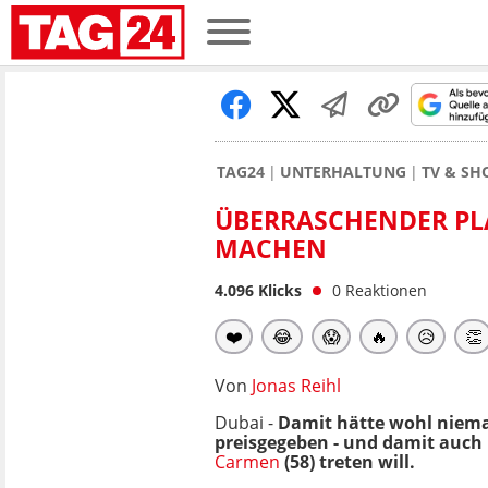
TAG24
UNTERHALTUNG
TV & S
ÜBERRASCHENDER PLA
MACHEN
4.096
Klicks
0
Reaktionen
❤️
😂
😱
🔥
😥
👏
Von
Jonas Reihl
Dubai -
Damit hätte wohl niema
preisgegeben - und damit auch 
Carmen
(58) treten will.