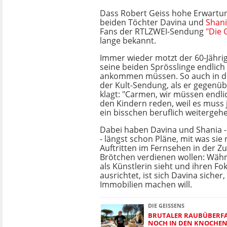
Dass Robert Geiss hohe Erwartu
beiden Töchter Davina und
Shan
Fans der RTLZWEI-Sendung
"Die 
lange bekannt.
Immer wieder motzt der 60-Jähri
seine beiden Sprösslinge endlich
ankommen müssen. So auch in de
der Kult-Sendung, als er gegenüb
klagt: "Carmen, wir müssen endl
den Kindern reden, weil es muss 
ein bisschen beruflich weitergehe
Dabei haben Davina und Shania -
- längst schon Pläne, mit was sie
Auftritten im Fernsehen in der Zu
Brötchen verdienen wollen: Währ
als Künstlerin sieht und ihren Fok
ausrichtet, ist sich Davina sicher
Immobilien machen will.
DIE GEISSENS
BRUTALER RAUBÜBERFA
NOCH IN DEN KNOCHEN: