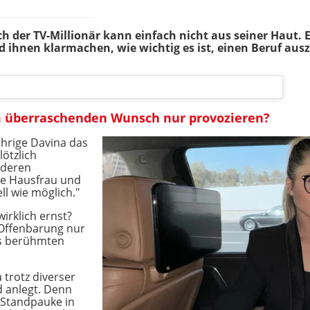
h der TV-Millionär kann einfach nicht aus seiner Haut. 
 ihnen klarmachen, wie wichtig es ist, einen Beruf aus
em überraschenden Wunsch nur provozieren?
ährige Davina das
ötzlich
nderen
ne Hausfrau und
l wie möglich."
wirklich ernst?
r Offenbarung nur
es berühmten
a trotz diverser
nd anlegt. Denn
Standpauke in