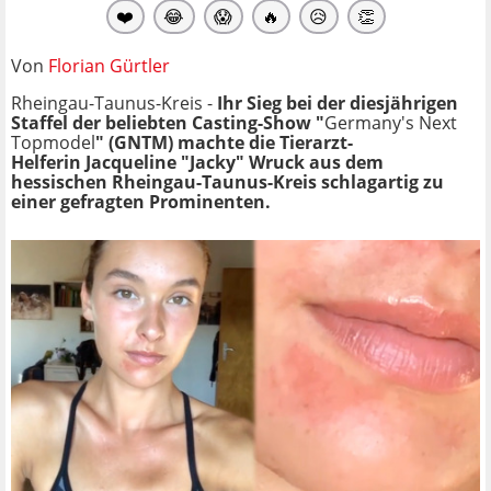
❤️
😂
😱
🔥
😥
👏
Von
Florian Gürtler
Rheingau-Taunus-Kreis -
Ihr Sieg bei der diesjährigen
Staffel der beliebten Casting-Show "
Germany's Next
Topmodel
" (GNTM) machte die Tierarzt-
Helferin Jacqueline "Jacky" Wruck aus dem
hessischen Rheingau-Taunus-Kreis schlagartig zu
einer gefragten Prominenten.