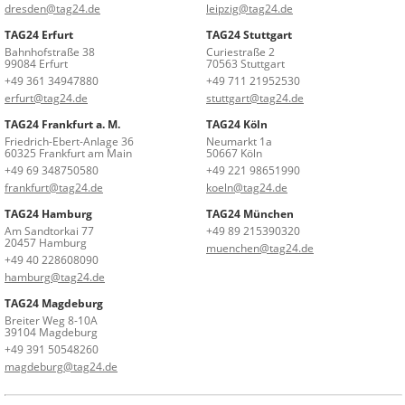
dresden@tag24.de
leipzig@tag24.de
TAG24 Erfurt
TAG24 Stuttgart
Bahnhofstraße 38
Curiestraße 2
99084 Erfurt
70563 Stuttgart
+49 361 34947880
+49 711 21952530
erfurt@tag24.de
stuttgart@tag24.de
TAG24 Frankfurt a. M.
TAG24 Köln
Friedrich-Ebert-Anlage 36
Neumarkt 1a
60325 Frankfurt am Main
50667 Köln
+49 69 348750580
+49 221 98651990
frankfurt@tag24.de
koeln@tag24.de
TAG24 Hamburg
TAG24 München
Am Sandtorkai 77
+49 89 215390320
20457 Hamburg
muenchen@tag24.de
+49 40 228608090
hamburg@tag24.de
TAG24 Magdeburg
Breiter Weg 8-10A
39104 Magdeburg
+49 391 50548260
magdeburg@tag24.de