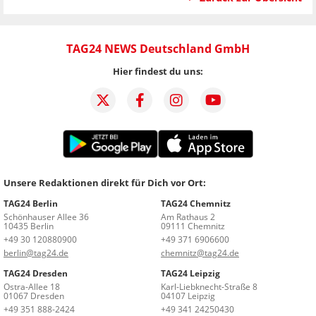
TAG24 NEWS Deutschland GmbH
Hier findest du uns:
Unsere Redaktionen direkt für Dich vor Ort:
TAG24 Berlin
TAG24 Chemnitz
Schönhauser Allee 36
Am Rathaus 2
10435 Berlin
09111 Chemnitz
+49 30 120880900
+49 371 6906600
berlin@tag24.de
chemnitz@tag24.de
TAG24 Dresden
TAG24 Leipzig
Ostra-Allee 18
Karl-Liebknecht-Straße 8
01067 Dresden
04107 Leipzig
+49 351 888-2424
+49 341 24250430