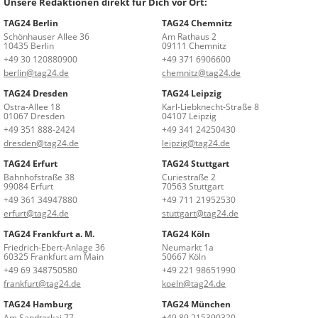
Unsere Redaktionen direkt für Dich vor Ort:
TAG24 Berlin
TAG24 Chemnitz
Schönhauser Allee 36
Am Rathaus 2
10435 Berlin
09111 Chemnitz
+49 30 120880900
+49 371 6906600
berlin@tag24.de
chemnitz@tag24.de
TAG24 Dresden
TAG24 Leipzig
Ostra-Allee 18
Karl-Liebknecht-Straße 8
01067 Dresden
04107 Leipzig
+49 351 888-2424
+49 341 24250430
dresden@tag24.de
leipzig@tag24.de
TAG24 Erfurt
TAG24 Stuttgart
Bahnhofstraße 38
Curiestraße 2
99084 Erfurt
70563 Stuttgart
+49 361 34947880
+49 711 21952530
erfurt@tag24.de
stuttgart@tag24.de
TAG24 Frankfurt a. M.
TAG24 Köln
Friedrich-Ebert-Anlage 36
Neumarkt 1a
60325 Frankfurt am Main
50667 Köln
+49 69 348750580
+49 221 98651990
frankfurt@tag24.de
koeln@tag24.de
TAG24 Hamburg
TAG24 München
Am Sandtorkai 77
+49 89 215390320