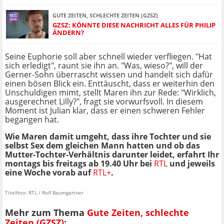
GUTE ZEITEN, SCHLECHTE ZEITEN (GZSZ)
GZSZ: KÖNNTE DIESE NACHRICHT ALLES FÜR PHILIP
ÄNDERN?
Seine Euphorie soll aber schnell wieder verfliegen. "Hat
sich erledigt", raunt sie ihn an. "Was, wieso?", will der
Gerner-Sohn überrascht wissen und handelt sich dafür
einen bösen Blick ein. Enttäuscht, dass er weiterhin den
Unschuldigen mimt, stellt Maren ihn zur Rede: "Wirklich,
ausgerechnet Lilly?", fragt sie vorwurfsvoll. In diesem
Moment ist Julian klar, dass er einen schweren Fehler
begangen hat.
Wie Maren damit umgeht, dass ihre Tochter und sie
selbst Sex dem gleichen Mann hatten und ob das
Mutter-Tochter-Verhältnis darunter leidet, erfahrt Ihr
montags bis freitags ab 19.40 Uhr bei
RTL
und jeweils
eine Woche vorab auf
RTL+
.
Titelfoto: RTL / Rolf Baumgartner
Mehr zum Thema
Gute Zeiten, schlechte
Zeiten (GZSZ)
: