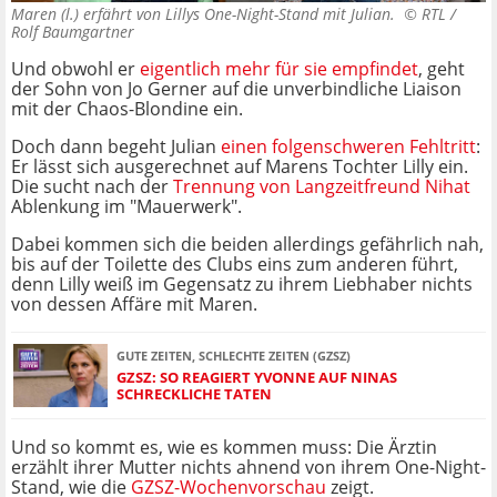
Maren (l.) erfährt von Lillys One-Night-Stand mit Julian. ©
RTL /
Rolf Baumgartner
Und obwohl er
eigentlich mehr für sie empfindet
, geht
der Sohn von Jo Gerner auf die unverbindliche Liaison
mit der Chaos-Blondine ein.
Doch dann begeht Julian
einen folgenschweren Fehltritt
:
Er lässt sich ausgerechnet auf Marens Tochter Lilly ein.
Die sucht nach der
Trennung von Langzeitfreund Nihat
Ablenkung im "Mauerwerk".
Dabei kommen sich die beiden allerdings gefährlich nah,
bis auf der Toilette des Clubs eins zum anderen führt,
denn Lilly weiß im Gegensatz zu ihrem Liebhaber nichts
von dessen Affäre mit Maren.
GUTE ZEITEN, SCHLECHTE ZEITEN (GZSZ)
GZSZ: SO REAGIERT YVONNE AUF NINAS
SCHRECKLICHE TATEN
Und so kommt es, wie es kommen muss: Die Ärztin
erzählt ihrer Mutter nichts ahnend von ihrem One-Night-
Stand, wie die
GZSZ-Wochenvorschau
zeigt.