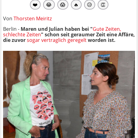
❤️
😂
😱
🔥
😥
👏
Von
Thorsten Meiritz
Berlin -
Maren und Julian haben bei "
Gute Zeiten,
schlechte Zeiten
" schon seit geraumer Zeit eine Affäre,
die zuvor
sogar vertraglich geregelt
worden ist.