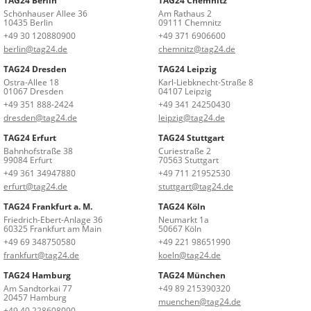
TAG24 Berlin
TAG24 Chemnitz
Schönhauser Allee 36
Am Rathaus 2
10435 Berlin
09111 Chemnitz
+49 30 120880900
+49 371 6906600
berlin@tag24.de
chemnitz@tag24.de
TAG24 Dresden
TAG24 Leipzig
Ostra-Allee 18
Karl-Liebknecht-Straße 8
01067 Dresden
04107 Leipzig
+49 351 888-2424
+49 341 24250430
dresden@tag24.de
leipzig@tag24.de
TAG24 Erfurt
TAG24 Stuttgart
Bahnhofstraße 38
Curiestraße 2
99084 Erfurt
70563 Stuttgart
+49 361 34947880
+49 711 21952530
erfurt@tag24.de
stuttgart@tag24.de
TAG24 Frankfurt a. M.
TAG24 Köln
Friedrich-Ebert-Anlage 36
Neumarkt 1a
60325 Frankfurt am Main
50667 Köln
+49 69 348750580
+49 221 98651990
frankfurt@tag24.de
koeln@tag24.de
TAG24 Hamburg
TAG24 München
Am Sandtorkai 77
+49 89 215390320
20457 Hamburg
muenchen@tag24.de
+49 40 228608090