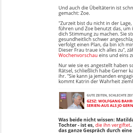
Und auch die Übeltäterin ist schn
gemacht: Zoe.
"Zurzeit bist du nicht in der Lage
führen und Zoe benutzt das, um 
dich Stimmung zu machen. Sie st
gesundheitlich schwer angeschlag
verfolgt einen Plan, da bin ich mi
Dieser Frau traue ich alles zu", zä
Wochenvorschau
eins und eins 
Nur wie sie es angestellt haben sol
Rätsel, schließlich habe Gerner 
ihr. "Sie kann ja jemanden engagi
kommt Katrin der Wahrheit zieml
GUTE ZEITEN, SCHLECHTE ZEI
GZSZ: WOLFGANG BAHR
SERIEN-AUS ALS JO GER
Was beide nicht wissen: Matilda
Tochter - ist es,
die ihn vergiftet
.
das ganze Gespräch durch eine 