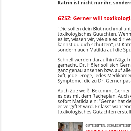
Katrin ist nicht nur ihr, sonde
GZSZ: Gerner will toxikolog
"Die sollen dein Blut nochmal un
toxikologisches Gutachten. Wenn
es ist, wissen wir, wie sie es dir 
kannst du dich schützen", ist Katr
sondern auch Matilda auf die S
Schnell werden daraufhin Nägel 
gemacht. Dr. Höfer soll sich Ger
ganz genau ansehen bzw. auf alles
Gift, jede Droge, jedes Medikament
Symptome, die zu Dr. Gerner pas
Auch Zoe weiß: Bekommt Gerner 
es das mit dem Racheplan. Auch 
sofort Matilda ein: "Gerner hat d
er vergiftet wird. Er lässt währen
toxikologisches Gutachten erstell
GUTE ZEITEN, SCHLECHTE ZEI
GIBT'S JETZT DOCH DAS