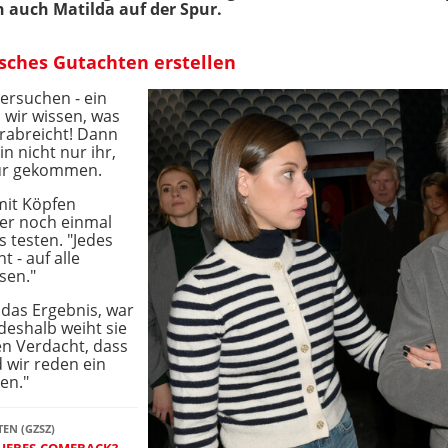
rn auch Matilda auf der Spur.
isches Gutachten erstellen
tersuchen - ein
 wir wissen, was
verabreicht! Dann
in nicht nur ihr,
pur gekommen.
mit Köpfen
ner noch einmal
 testen. "Jedes
 - auf alle
sen."
das Ergebnis, war
deshalb weiht sie
en Verdacht, dass
d wir reden ein
en."
TEN (GZSZ)
 LIEBES-COMEBACK?