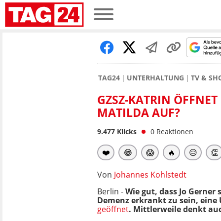
TAG24
UNTERHALTUNG
TV & S
GZSZ-KATRIN ÖFFNET 
MATILDA AUF?
9.477
Klicks
0
Reaktionen
❤️
😂
😱
🔥
😥
👏
Von
Johannes Kohlstedt
Berlin -
Wie gut, dass Jo Gerner 
Demenz erkrankt zu sein, ein
geöffnet
. Mittlerweile denkt auc