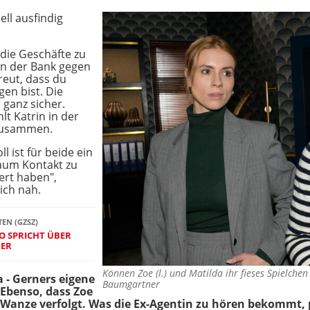
ell ausfindig
, die Geschäfte zu
in der Bank gegen
reut, dass du
en bist. Die
r ganz sicher.
hlt Katrin in der
zusammen.
l ist für beide ein
kaum Kontakt zu
ert haben",
ich nah.
TEN (GZSZ)
O SPRICHT ÜBER
NER
Können Zoe (l.) und Matilda ihr fieses Spielch
 - Gerners eigene
Baumgartner
 Ebenso, dass Zoe
Wanze verfolgt. Was die Ex-Agentin zu hören bekommt, pa