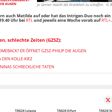
 DIE AUGEN
Jo Gerner macht die Krankheit zu schaffen. ©
R
dern auch Matilda auf oder hat das Intrigen-Duo noch ei
19.40 Uhr bei
RTL
und jeweils eine Woche vorab auf
RTL+
.
en, schlechte Zeiten (GZSZ)
:
COMEBACK? ER ÖFFNET GZSZ-PHILIP DIE AUGEN
A DEN KOLLE-KIEZ
 NINAS SCHRECKLICHE TATEN
TAG24 Leipzig
TAG24 Erfurt
TAG24 St