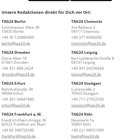
Unsere Redaktionen direkt für Dich vor Ort:
TAG24 Berlin
TAG24 Chemnitz
Schönhauser Allee 36
Am Rathaus 2
10435 Berlin
09111 Chemnitz
+49 30 120880900
+49 371 6906600
berlin@tag24.de
chemnitz@tag24.de
TAG24 Dresden
TAG24 Leipzig
Ostra-Allee 18
Karl-Liebknecht-Straße 8
01067 Dresden
04107 Leipzig
+49 351 888-2424
+49 341 24250430
dresden@tag24.de
leipzig@tag24.de
TAG24 Erfurt
TAG24 Stuttgart
Bahnhofstraße 38
Curiestraße 2
99084 Erfurt
70563 Stuttgart
+49 361 34947880
+49 711 21952530
erfurt@tag24.de
stuttgart@tag24.de
TAG24 Frankfurt a. M.
TAG24 Köln
Friedrich-Ebert-Anlage 36
Neumarkt 1a
60325 Frankfurt am Main
50667 Köln
+49 69 348750580
+49 221 98651990
frankfurt@tag24.de
koeln@tag24.de