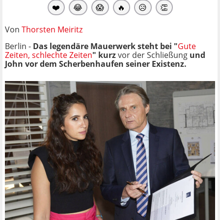
❤️
😂
😱
🔥
😥
👏
Von
Thorsten Meiritz
Berlin -
Das legendäre Mauerwerk steht bei "
Gute
Zeiten, schlechte Zeiten
" kurz
vor der Schließung
und
John vor dem Scherbenhaufen seiner Existenz.