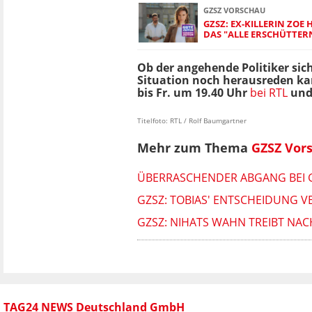
GZSZ VORSCHAU
GZSZ: EX-KILLERIN ZOE 
DAS "ALLE ERSCHÜTTER
Ob der angehende Politiker sich
Situation noch herausreden kan
bis Fr. um 19.40 Uhr
bei RTL
und 
Titelfoto: RTL / Rolf Baumgartner
Mehr zum Thema
GZSZ Vor
ÜBERRASCHENDER ABGANG BEI G
GZSZ: TOBIAS' ENTSCHEIDUNG VE
GZSZ: NIHATS WAHN TREIBT NA
TAG24 NEWS Deutschland GmbH