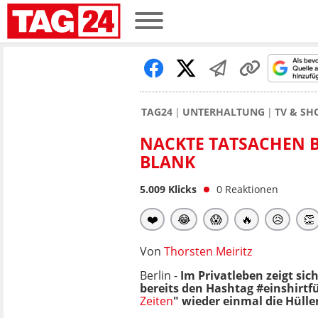
TAG24
UNTERHALTUNG
TV & S
NACKTE TATSACHEN BE
BLANK
5.009
Klicks
0
Reaktionen
❤️
😂
😱
🔥
😥
👏
Von
Thorsten Meiritz
Berlin -
Im Privatleben zeigt sic
bereits den Hashtag #einshirtfü
Zeiten
" wieder einmal die Hüllen