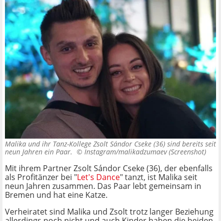
Malika und ihr Tanz-Kollege Zsolt Sándor Cseke (36) sind bereits seit
neun Jahren ein Paar. ©
Instagram/malikadzumaev (Screenshot)
Mit ihrem Partner Zsolt Sándor Cseke (36), der ebenfalls
als Profitänzer bei "
Let's Dance
" tanzt, ist Malika seit
neun Jahren zusammen. Das Paar lebt gemeinsam in
Bremen und hat eine Katze.
Verheiratet sind Malika und Zsolt trotz langer Beziehung
allerdings noch nicht und auch Kinder haben die beiden