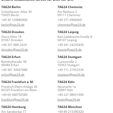
TAG24 Berlin
TAG24 Chemnitz
Schönhauser Allee 36
Am Rathaus 2
10435 Berlin
09111 Chemnitz
+49 30 120880900
+49 371 6906600
berlin@tag24.de
chemnitz@tag24.de
TAG24 Dresden
TAG24 Leipzig
Ostra-Allee 18
Karl-Liebknecht-Straße 8
01067 Dresden
04107 Leipzig
+49 351 888-2424
+49 341 24250430
dresden@tag24.de
leipzig@tag24.de
TAG24 Erfurt
TAG24 Stuttgart
Bahnhofstraße 38
Curiestraße 2
99084 Erfurt
70563 Stuttgart
+49 361 34947880
+49 711 21952530
erfurt@tag24.de
stuttgart@tag24.de
TAG24 Frankfurt a. M.
TAG24 Köln
Friedrich-Ebert-Anlage 36
Neumarkt 1a
60325 Frankfurt am Main
50667 Köln
+49 69 348750580
+49 221 98651990
frankfurt@tag24.de
koeln@tag24.de
TAG24 Hamburg
TAG24 München
Am Sandtorkai 77
+49 89 215390320