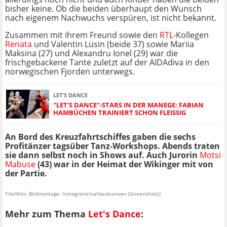
bisher keine. Ob die beiden überhaupt den Wunsch
nach eigenem Nachwuchs verspüren, ist nicht bekannt.
Zusammen mit ihrem Freund sowie den
RTL
-Kollegen
Renata
und Valentin Lusin (beide 37) sowie Mariia
Maksina (27) und Alexandru Ionel (29) war die
frischgebackene Tante zuletzt auf der AIDAdiva in den
norwegischen Fjorden unterwegs.
LET'S DANCE
"LET'S DANCE"-STARS IN DER MANEGE: FABIAN
HAMBÜCHEN TRAINIERT SCHON FLEISSIG
An Bord des Kreuzfahrtschiffes gaben die sechs
Profitänzer tagsüber Tanz-Workshops. Abends traten
sie dann selbst noch in Shows auf. Auch Jurorin
Motsi
Mabuse
(43) war in der Heimat der Wikinger mit von
der Partie.
Titelfoto: Bildmontage: Instagram/malikadzumaev (Screenshots)
Mehr zum Thema
Let's Dance
: