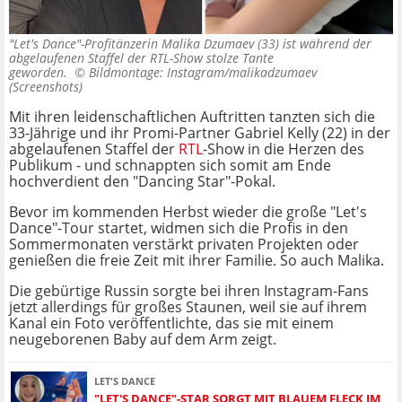
"Let's Dance"-Profitänzerin Malika Dzumaev (33) ist während der
abgelaufenen Staffel der RTL-Show stolze Tante
geworden. ©
Bildmontage: Instagram/malikadzumaev
(Screenshots)
Mit ihren leidenschaftlichen Auftritten tanzten sich die
33-Jährige und ihr Promi-Partner Gabriel Kelly (22) in der
abgelaufenen Staffel der
RTL
-Show in die Herzen des
Publikum - und schnappten sich somit am Ende
hochverdient den "Dancing Star"-Pokal.
Bevor im kommenden Herbst wieder die große "Let's
Dance"-Tour startet, widmen sich die Profis in den
Sommermonaten verstärkt privaten Projekten oder
genießen die freie Zeit mit ihrer Familie. So auch Malika.
Die gebürtige Russin sorgte bei ihren Instagram-Fans
jetzt allerdings für großes Staunen, weil sie auf ihrem
Kanal ein Foto veröffentlichte, das sie mit einem
neugeborenen Baby auf dem Arm zeigt.
LET'S DANCE
"LET'S DANCE"-STAR SORGT MIT BLAUEM FLECK IM