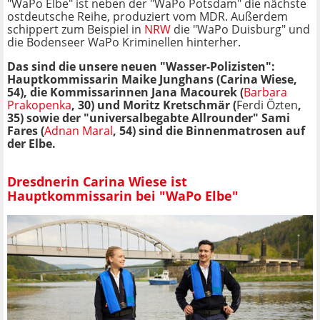
"WaPo Elbe" ist neben der "WaPo Potsdam" die nächste
ostdeutsche Reihe, produziert vom MDR. Außerdem
schippert zum Beispiel in
NRW
die "WaPo Duisburg" und
die Bodenseer WaPo Kriminellen hinterher.
Das sind die unsere neuen "Wasser-Polizisten":
Hauptkommissarin Maike Junghans (Carina Wiese,
54), die Kommissarinnen Jana Macourek (
Barbara
Prakopenka
, 30) und Moritz Kretschmär (
Ferdi Özten
,
35) sowie der "universalbegabte Allrounder" Sami
Fares (
Adnan Maral
, 54) sind die Binnenmatrosen auf
der Elbe.
Dresdnerin Carina Wiese ist
Hauptkommissarin bei "WaPo Elbe"