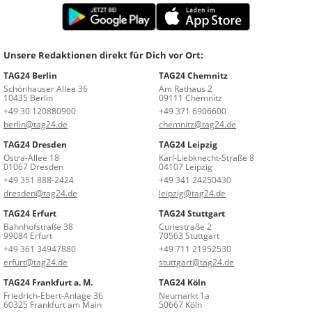
Unsere Redaktionen direkt für Dich vor Ort:
TAG24 Berlin
TAG24 Chemnitz
Schönhauser Allee 36
Am Rathaus 2
10435 Berlin
09111 Chemnitz
+49 30 120880900
+49 371 6906600
berlin@tag24.de
chemnitz@tag24.de
TAG24 Dresden
TAG24 Leipzig
Ostra-Allee 18
Karl-Liebknecht-Straße 8
01067 Dresden
04107 Leipzig
+49 351 888-2424
+49 341 24250430
dresden@tag24.de
leipzig@tag24.de
TAG24 Erfurt
TAG24 Stuttgart
Bahnhofstraße 38
Curiestraße 2
99084 Erfurt
70563 Stuttgart
+49 361 34947880
+49 711 21952530
erfurt@tag24.de
stuttgart@tag24.de
TAG24 Frankfurt a. M.
TAG24 Köln
Friedrich-Ebert-Anlage 36
Neumarkt 1a
60325 Frankfurt am Main
50667 Köln