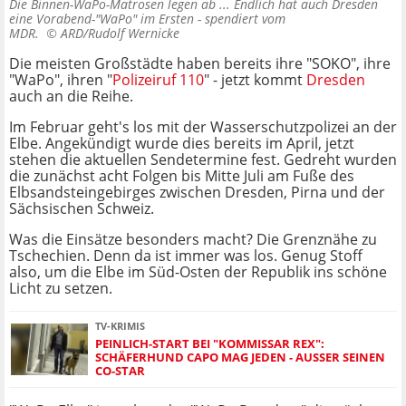
Die Binnen-WaPo-Matrosen legen ab ... Endlich hat auch Dresden
eine Vorabend-"WaPo" im Ersten - spendiert vom
MDR. ©
ARD/Rudolf Wernicke
Die meisten Großstädte haben bereits ihre "SOKO", ihre
"WaPo", ihren "
Polizeiruf 110
" - jetzt kommt
Dresden
auch an die Reihe.
Im Februar geht's los mit der Wasserschutzpolizei an der
Elbe. Angekündigt wurde dies bereits im April, jetzt
stehen die aktuellen Sendetermine fest. Gedreht wurden
die zunächst acht Folgen bis Mitte Juli am Fuße des
Elbsandsteingebirges zwischen Dresden, Pirna und der
Sächsischen Schweiz.
Was die Einsätze besonders macht? Die Grenznähe zu
Tschechien. Denn da ist immer was los. Genug Stoff
also, um die Elbe im Süd-Osten der Republik ins schöne
Licht zu setzen.
TV-KRIMIS
PEINLICH-START BEI "KOMMISSAR REX":
SCHÄFERHUND CAPO MAG JEDEN - AUSSER SEINEN C
O-STAR