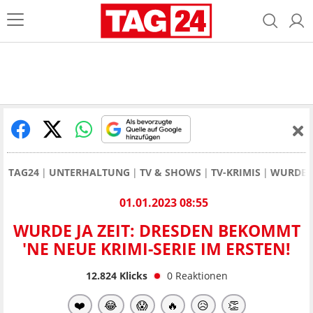
TAG24
UNTERHALTUNG
TV & SHOWS
TV-KRIMIS
WURDE J
01.01.2023 08:55
WURDE JA ZEIT: DRESDEN BEKOMMT
'NE NEUE KRIMI-SERIE IM ERSTEN!
12.824
Klicks
0
Reaktionen
❤️
😂
😱
🔥
😥
👏