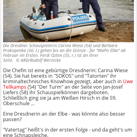
Die Dresdner Schauspielerin Carina Wiese (54) und Barbara
Prakopenka (30, l.) gehen bis an die Grenze - für "WaPo Elbe" ab
Februar im Ersten. Ferdi Özten (35, r.) ist an ihrer
Seite. ©
ARD/Rudolf Wernicke
Die Chefin ist eine gebürtige Dresdnerin: Carina Wiese
(54). Sie hat bereits in "SOKOS" und "Tatorten" ihr
kriminaltechnisches Knowhow gezeigt, aber auch in
Uwe
Tellkamps
(54) "Der Turm" an der Seite von Jan-Josef
Liefers (58) ihr Schauspielkönnen dargeboten.
Schließlich ging sie ja am Weißen Hirsch in die 59.
Oberschule ...
Eine Dresdnerin an der Elbe - was könnte also besser
passen?
"Vatertag" heißt's in der ersten Folge - und da geht's um
eine Schnapsleiche.