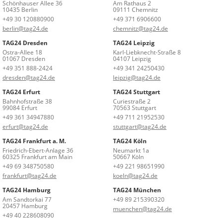
Schönhauser Allee 36
Am Rathaus 2
10435 Berlin
09111 Chemnitz
+49 30 120880900
+49 371 6906600
berlin@tag24.de
chemnitz@tag24.de
TAG24 Dresden
TAG24 Leipzig
Ostra-Allee 18
Karl-Liebknecht-Straße 8
01067 Dresden
04107 Leipzig
+49 351 888-2424
+49 341 24250430
dresden@tag24.de
leipzig@tag24.de
TAG24 Erfurt
TAG24 Stuttgart
Bahnhofstraße 38
Curiestraße 2
99084 Erfurt
70563 Stuttgart
+49 361 34947880
+49 711 21952530
erfurt@tag24.de
stuttgart@tag24.de
TAG24 Frankfurt a. M.
TAG24 Köln
Friedrich-Ebert-Anlage 36
Neumarkt 1a
60325 Frankfurt am Main
50667 Köln
+49 69 348750580
+49 221 98651990
frankfurt@tag24.de
koeln@tag24.de
TAG24 Hamburg
TAG24 München
Am Sandtorkai 77
+49 89 215390320
20457 Hamburg
muenchen@tag24.de
+49 40 228608090