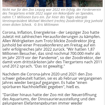
Nicht nur für den Zoo Leipzig war 2022 ein Erfolg, der Förderverein
des Tiergartens erlebt 2022 sogar ein Rekordjahr an Spenden,
nahm 1,1 Millionen Euro ein. Zur Feier des Tages übergab
Vereinspräsident Michael Weichert (rechts) Zoodirektor Jörg Junhold
einen dicken Scheck. ©
Eric Mittmann
Corona, Inflation, Energiekrise - der Leipziger Zoo hatte
zuletzt mit zahlreichen Herausforderungen zu kämpfen.
Allen Widrigkeiten zum Trotz blickte Zoodirektor Jörg
Junhold bei einer Pressekonferenz am Freitag auf ein
sehr erfolgreiches Jahr 2022 zurück. "Wir hatten 1,87
Millionen Besucher, das sind nochmal 700.000 mehr als
im Jahr 2019 vor der Pandemie", so der Zoodirektor, der
damit vom drittstärksten Jahr des Tiergartens nach 2011
und 2012 sprach. "Das ist gewaltig."
Nachdem die Corona-Jahre 2020 und 2021 den Zoo
schwer gebeutelt hatten, sei es ab Februar vergangenen
Jahres wieder bergauf gegangen. Es habe "einen
spürbaren Nachholeffekt gegeben", hieß es.
"Darüber hinaus hatte der Zoo mit der Neueröffnung
des Aquariums, der Dinosaurierausstellung und den
gelungenen Elefantengeburten immer wieder