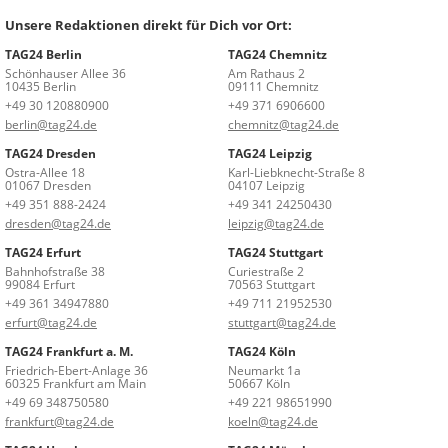
Unsere Redaktionen direkt für Dich vor Ort:
TAG24 Berlin
TAG24 Chemnitz
Schönhauser Allee 36
Am Rathaus 2
10435 Berlin
09111 Chemnitz
+49 30 120880900
+49 371 6906600
berlin@tag24.de
chemnitz@tag24.de
TAG24 Dresden
TAG24 Leipzig
Ostra-Allee 18
Karl-Liebknecht-Straße 8
01067 Dresden
04107 Leipzig
+49 351 888-2424
+49 341 24250430
dresden@tag24.de
leipzig@tag24.de
TAG24 Erfurt
TAG24 Stuttgart
Bahnhofstraße 38
Curiestraße 2
99084 Erfurt
70563 Stuttgart
+49 361 34947880
+49 711 21952530
erfurt@tag24.de
stuttgart@tag24.de
TAG24 Frankfurt a. M.
TAG24 Köln
Friedrich-Ebert-Anlage 36
Neumarkt 1a
60325 Frankfurt am Main
50667 Köln
+49 69 348750580
+49 221 98651990
frankfurt@tag24.de
koeln@tag24.de