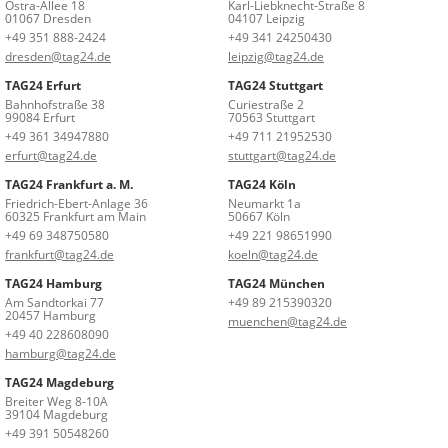
Ostra-Allee 18
Karl-Liebknecht-Straße 8
01067 Dresden
04107 Leipzig
+49 351 888-2424
+49 341 24250430
dresden@tag24.de
leipzig@tag24.de
TAG24 Erfurt
TAG24 Stuttgart
Bahnhofstraße 38
Curiestraße 2
99084 Erfurt
70563 Stuttgart
+49 361 34947880
+49 711 21952530
erfurt@tag24.de
stuttgart@tag24.de
TAG24 Frankfurt a. M.
TAG24 Köln
Friedrich-Ebert-Anlage 36
Neumarkt 1a
60325 Frankfurt am Main
50667 Köln
+49 69 348750580
+49 221 98651990
frankfurt@tag24.de
koeln@tag24.de
TAG24 Hamburg
TAG24 München
Am Sandtorkai 77
+49 89 215390320
20457 Hamburg
muenchen@tag24.de
+49 40 228608090
hamburg@tag24.de
TAG24 Magdeburg
Breiter Weg 8-10A
39104 Magdeburg
+49 391 50548260