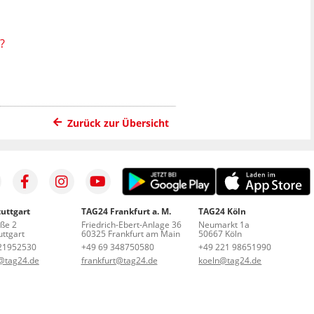
?
Zurück zur Übersicht
uttgart
TAG24 Frankfurt a. M.
TAG24 Köln
aße 2
Friedrich-Ebert-Anlage 36
Neumarkt 1a
ttgart
60325 Frankfurt am Main
50667 Köln
21952530
+49 69 348750580
+49 221 98651990
t@tag24.de
frankfurt@tag24.de
koeln@tag24.de