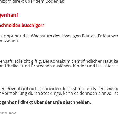
Rhizom direkt über dem Boden ab.
genhanf
Schneiden buschiger?
 stoppt nur das Wachstum des jeweiligen Blattes. Er löst we
 Aussehen.
zensaft ist leicht giftig. Bei Kontakt mit empfindlicher Hau
n Übelkeit und Erbrechen auslösen. Kinder und Haustiere s
en Bogenhanf nicht schneiden. In bestimmten Fällen, wie be
 Vermehrung durch Stecklinge, kann es dennoch sinnvoll se
ogenhanf direkt über der Erde abschneiden.
/milanaumova