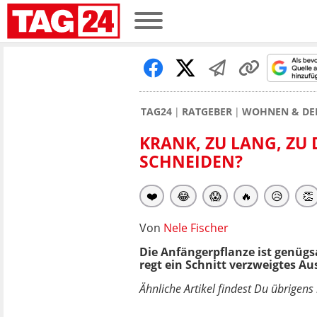
TAG24
RATGEBER
WOHNEN & DE
KRANK, ZU LANG, ZU
SCHNEIDEN?
❤️
😂
😱
🔥
😥
👏
Von
Nele Fischer
Die Anfängerpflanze ist genügs
regt ein Schnitt verzweigtes A
Ähnliche Artikel findest Du übrigen