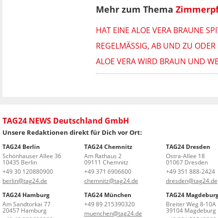
Mehr zum Thema
Zimmerpf
HAT EINE ALOE VERA BRAUNE SP
REGELMÄSSIG, AB UND ZU ODER 
ALOE VERA WIRD BRAUN UND WE
TAG24 NEWS Deutschland GmbH
Unsere Redaktionen direkt für Dich vor Ort:
TAG24 Berlin
TAG24 Chemnitz
TAG24 Dresden
Schönhauser Allee 36
Am Rathaus 2
Ostra-Allee 18
10435 Berlin
09111 Chemnitz
01067 Dresden
+49 30 120880900
+49 371 6906600
+49 351 888-2424
berlin@tag24.de
chemnitz@tag24.de
dresden@tag24.de
TAG24 Hamburg
TAG24 München
TAG24 Magdebur
Am Sandtorkai 77
+49 89 215390320
Breiter Weg 8-10A
20457 Hamburg
39104 Magdeburg
muenchen@tag24.de