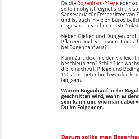
Da die
Bogenhanf-Pflege
ebenso u
selten nötig ist, eignet sich die 
Sansevieria für Erstbesitzer von
und ist auch in vielen Büros belieb
insgesamt als sehr robuste Sukku
Neben Gießen und Düngen profiti
Pflanzen auch von einem Rückschn
bei Bogenhanf aus?
Kann Zurückschneiden vielleich
beschleunigen? Schließlich wachse
die je nach Art, Pflege und Bedi
150 Zentimeter hoch werden könn
langsam.
Warum Bogenhanf in der Regel 
geschnitten wird, wann es den
sein kann und wie man dabei vo
Du im Folgenden.
Darum sollte man Bogenhan