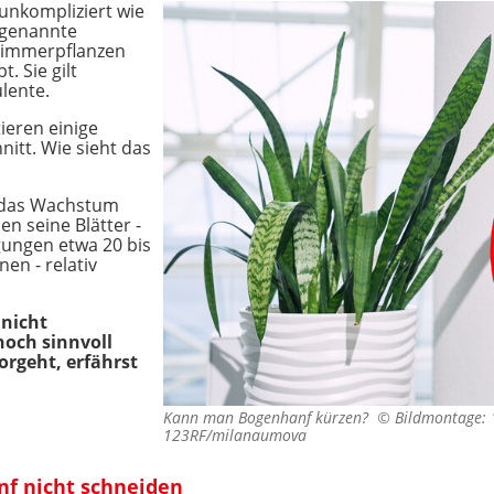
nkompliziert wie
sogenannte
 Zimmerpflanzen
t. Sie gilt
lente.
eren einige
itt. Wie sieht das
t das Wachstum
n seine Blätter -
ngungen etwa 20 bis
en - relativ
nicht
noch sinnvoll
rgeht, erfährst
Kann man Bogenhanf kürzen? ©
Bildmontage:
123RF/milanaumova
f nicht schneiden