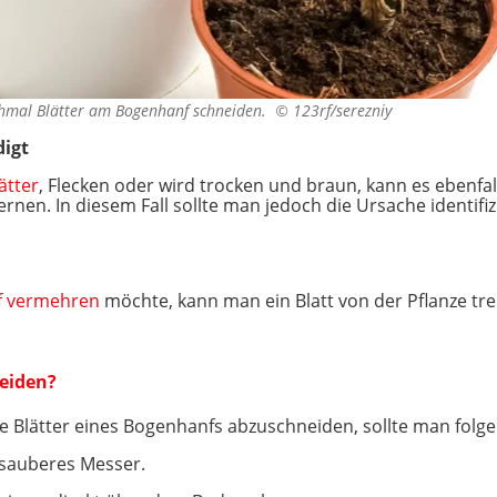
hmal Blätter am Bogenhanf schneiden. ©
123rf/serezniy
digt
ätter
, Flecken oder wird trocken und braun, kann es ebenfa
fernen. In diesem Fall sollte man jedoch die Ursache identifi
f vermehren
möchte, kann man ein Blatt von der Pflanze tren
eiden?
ge Blätter eines Bogenhanfs abzuschneiden, sollte man folg
 sauberes Messer.