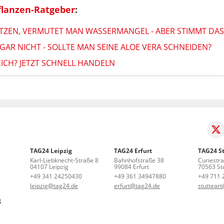
lanzen-Ratgeber
:
ITZEN, VERMUTET MAN WASSERMANGEL - ABER STIMMT DAS
GAR NICHT - SOLLTE MAN SEINE ALOE VERA SCHNEIDEN?
ICH? JETZT SCHNELL HANDELN
TAG24 Leipzig
TAG24 Erfurt
TAG24 St
Karl-Liebknecht-Straße 8
Bahnhofstraße 38
Curiestr
04107 Leipzig
99084 Erfurt
70563 Stu
+49 341 24250430
+49 361 34947880
+49 711 
leipzig@tag24.de
erfurt@tag24.de
stuttgar
g