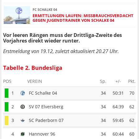
FC SCHALKE 04
ERMITTLUNGEN LAUFEN: MISSBRAUCHSVERDACHT
GEGEN JUGENDTRAINER VON SCHALKE 04
Vor leeren Rängen muss der Drittliga-Zweite des
Vorjahres direkt wieder runter.
Erstmeldung von 19.12, zuletzt aktualisiert 20.27 Uhr.
Tabelle 2. Bundesliga
POS
VEREIN
Sp.
+/-
Pkt.
1
FC Schalke 04
34
50:31
70
2
SV 07 Elversberg
34
64:39
62
3
SC Paderborn 07
34
59:45
62
4
Hannover 96
34
60:44
60