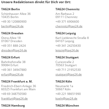
Unsere Redaktionen direkt für Dich vor Ort:
TAG24 Berlin
TAG24 Chemnitz
Schönhauser Allee 36
Am Rathaus 2
10435 Berlin
09111 Chemnitz
+49 30 120880900
+49 371 6906600
berlin@tag24.de
chemnitz@tag24.de
TAG24 Dresden
TAG24 Leipzig
Ostra-Allee 18
Karl-Liebknecht-Straße 8
01067 Dresden
04107 Leipzig
+49 351 888-2424
+49 341 24250430
dresden@tag24.de
leipzig@tag24.de
TAG24 Erfurt
TAG24 Stuttgart
Bahnhofstraße 38
Curiestraße 2
99084 Erfurt
70563 Stuttgart
+49 361 34947880
+49 711 21952530
erfurt@tag24.de
stuttgart@tag24.de
TAG24 Frankfurt a. M.
TAG24 Köln
Friedrich-Ebert-Anlage 36
Neumarkt 1a
60325 Frankfurt am Main
50667 Köln
+49 69 348750580
+49 221 98651990
frankfurt@tag24.de
koeln@tag24.de
TAG24 Hamburg
TAG24 München