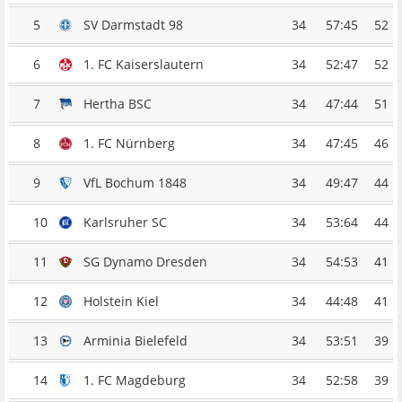
5
SV Darmstadt 98
34
57:45
52
6
1. FC Kaiserslautern
34
52:47
52
7
Hertha BSC
34
47:44
51
8
1. FC Nürnberg
34
47:45
46
9
VfL Bochum 1848
34
49:47
44
10
Karlsruher SC
34
53:64
44
11
SG Dynamo Dresden
34
54:53
41
12
Holstein Kiel
34
44:48
41
13
Arminia Bielefeld
34
53:51
39
14
1. FC Magdeburg
34
52:58
39