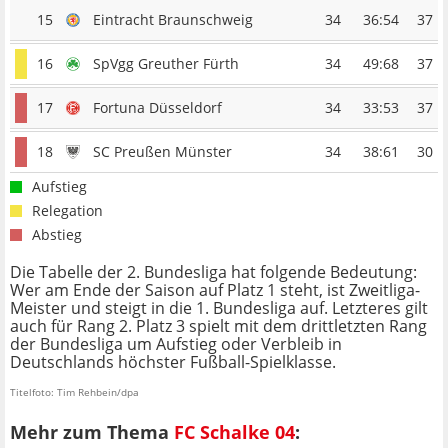
15
Eintracht Braunschweig
34
36:54
37
16
SpVgg Greuther Fürth
34
49:68
37
17
Fortuna Düsseldorf
34
33:53
37
18
SC Preußen Münster
34
38:61
30
Aufstieg
Relegation
Abstieg
Die Tabelle der 2. Bundesliga hat folgende Bedeutung:
Wer am Ende der Saison auf Platz 1 steht, ist Zweitliga-
Meister und steigt in die 1. Bundesliga auf. Letzteres gilt
auch für Rang 2. Platz 3 spielt mit dem drittletzten Rang
der Bundesliga um Aufstieg oder Verbleib in
Deutschlands höchster Fußball-Spielklasse.
Titelfoto: Tim Rehbein/dpa
Mehr zum Thema
FC Schalke 04
: