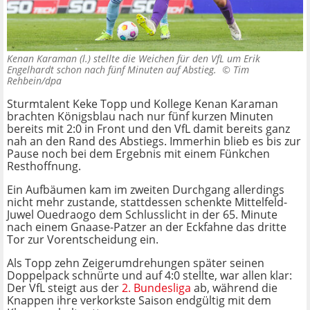
Kenan Karaman (l.) stellte die Weichen für den VfL um Erik
Engelhardt schon nach fünf Minuten auf Abstieg. ©
Tim
Rehbein/dpa
Sturmtalent Keke Topp und Kollege Kenan Karaman
brachten Königsblau nach nur fünf kurzen Minuten
bereits mit 2:0 in Front und den VfL damit bereits ganz
nah an den Rand des Abstiegs. Immerhin blieb es bis zur
Pause noch bei dem Ergebnis mit einem Fünkchen
Resthoffnung.
Ein Aufbäumen kam im zweiten Durchgang allerdings
nicht mehr zustande, stattdessen schenkte Mittelfeld-
Juwel Ouedraogo dem Schlusslicht in der 65. Minute
nach einem Gnaase-Patzer an der Eckfahne das dritte
Tor zur Vorentscheidung ein.
Als Topp zehn Zeigerumdrehungen später seinen
Doppelpack schnürte und auf 4:0 stellte, war allen klar:
Der VfL steigt aus der
2. Bundesliga
ab, während die
Knappen ihre verkorkste Saison endgültig mit dem