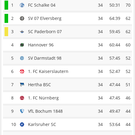
1
FC Schalke 04
34
50:31
70
2
SV 07 Elversberg
34
64:39
62
3
SC Paderborn 07
34
59:45
62
4
Hannover 96
34
60:44
60
5
SV Darmstadt 98
34
57:45
52
6
1. FC Kaiserslautern
34
52:47
52
7
Hertha BSC
34
47:44
51
8
1. FC Nürnberg
34
47:45
46
9
VfL Bochum 1848
34
49:47
44
10
Karlsruher SC
34
53:64
44