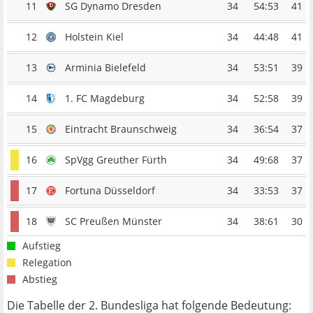
11
SG Dynamo Dresden
34
54:53
41
12
Holstein Kiel
34
44:48
41
13
Arminia Bielefeld
34
53:51
39
14
1. FC Magdeburg
34
52:58
39
15
Eintracht Braunschweig
34
36:54
37
16
SpVgg Greuther Fürth
34
49:68
37
17
Fortuna Düsseldorf
34
33:53
37
18
SC Preußen Münster
34
38:61
30
Aufstieg
Relegation
Abstieg
Die Tabelle der 2. Bundesliga hat folgende Bedeutung: