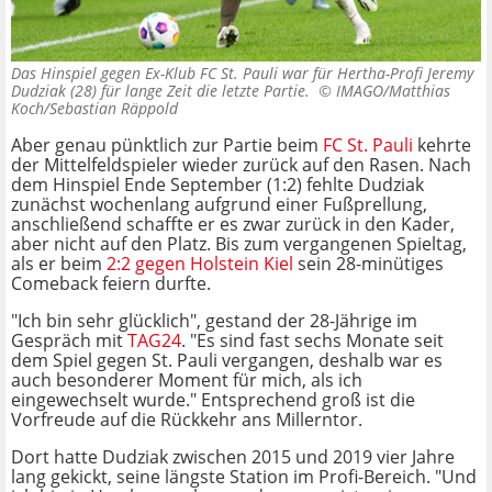
Das Hinspiel gegen Ex-Klub FC St. Pauli war für Hertha-Profi Jeremy
Dudziak (28) für lange Zeit die letzte Partie. ©
IMAGO/Matthias
Koch/Sebastian Räppold
Aber genau pünktlich zur Partie beim
FC St. Pauli
kehrte
der Mittelfeldspieler wieder zurück auf den Rasen. Nach
dem Hinspiel Ende September (1:2) fehlte Dudziak
zunächst wochenlang aufgrund einer Fußprellung,
anschließend schaffte er es zwar zurück in den Kader,
aber nicht auf den Platz. Bis zum vergangenen Spieltag,
als er beim
2:2 gegen Holstein Kiel
sein 28-minütiges
Comeback feiern durfte.
"Ich bin sehr glücklich", gestand der 28-Jährige im
Gespräch mit
TAG24
. "Es sind fast sechs Monate seit
dem Spiel gegen St. Pauli vergangen, deshalb war es
auch besonderer Moment für mich, als ich
eingewechselt wurde." Entsprechend groß ist die
Vorfreude auf die Rückkehr ans Millerntor.
Dort hatte Dudziak zwischen 2015 und 2019 vier Jahre
lang gekickt, seine längste Station im Profi-Bereich. "Und