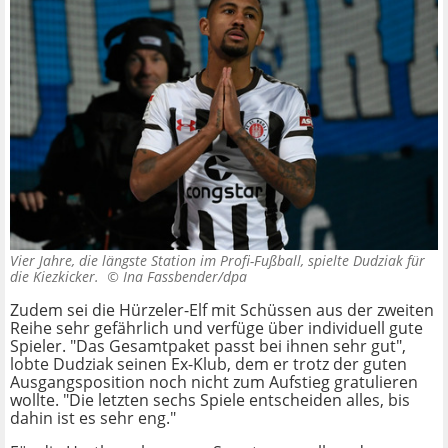
Vier Jahre, die längste Station im Profi-Fußball, spielte Dudziak für
die Kiezkicker. ©
Ina Fassbender/dpa
Zudem sei die Hürzeler-Elf mit Schüssen aus der zweiten
Reihe sehr gefährlich und verfüge über individuell gute
Spieler. "Das Gesamtpaket passt bei ihnen sehr gut",
lobte Dudziak seinen Ex-Klub, dem er trotz der guten
Ausgangsposition noch nicht zum Aufstieg gratulieren
wollte. "Die letzten sechs Spiele entscheiden alles, bis
dahin ist es sehr eng."