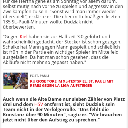
Für die Hertha gehe es am Sonntag vor allem darum,
selbst mutig nach vorne zu spielen und aggressiv in den
Zweikämpfen zu sein. "Sonst wird man immer wieder
überspielt", erklärte er. Die eher mittelmäßigen letzten
135 St.-Pauli-Minuten wollte Dudziak nicht
überbewerten.
"Gegen
Kiel
haben sie zur Halbzeit 3:0 geführt und
wahrscheinlich gedacht, der Stecker ist schon gezogen.
Schalke hat Mann gegen Mann gespielt und schließlich
ist früh in der Partie ein wichtiger Spieler im Mittelfeld
ausgefallen. Da hat man schon gesehen, dass die
Abläufe nicht mehr so gepasst haben."
FC ST. PAULI
KURIOSE TORE IM XL-TESTSPIEL: ST. PAULI MIT
REMIS GEGEN LA-LIGA-AUFSTEIGER
Auch wenn die Alte Dame nur sieben Zähler von Platz
drei und dem
HSV
entfernt ist, sieht Dudziak sein
Team nicht in der Verfolgerrolle. "Uns fehlt die
Konstanz über 90 Minuten", sagte er. "Wir brauchen
jetzt nicht über den Aufstieg zu sprechen."