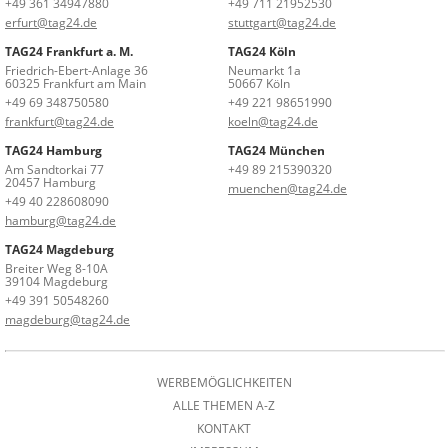
+49 361 34947880
+49 711 21952530
erfurt@tag24.de
stuttgart@tag24.de
TAG24 Frankfurt a. M.
TAG24 Köln
Friedrich-Ebert-Anlage 36
Neumarkt 1a
60325 Frankfurt am Main
50667 Köln
+49 69 348750580
+49 221 98651990
frankfurt@tag24.de
koeln@tag24.de
TAG24 Hamburg
TAG24 München
Am Sandtorkai 77
+49 89 215390320
20457 Hamburg
muenchen@tag24.de
+49 40 228608090
hamburg@tag24.de
TAG24 Magdeburg
Breiter Weg 8-10A
39104 Magdeburg
+49 391 50548260
magdeburg@tag24.de
WERBEMÖGLICHKEITEN
ALLE THEMEN A-Z
KONTAKT