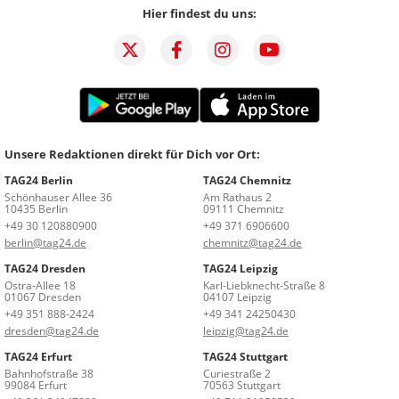
Hier findest du uns:
Unsere Redaktionen direkt für Dich vor Ort:
TAG24 Berlin
TAG24 Chemnitz
Schönhauser Allee 36
Am Rathaus 2
10435 Berlin
09111 Chemnitz
+49 30 120880900
+49 371 6906600
berlin@tag24.de
chemnitz@tag24.de
TAG24 Dresden
TAG24 Leipzig
Ostra-Allee 18
Karl-Liebknecht-Straße 8
01067 Dresden
04107 Leipzig
+49 351 888-2424
+49 341 24250430
dresden@tag24.de
leipzig@tag24.de
TAG24 Erfurt
TAG24 Stuttgart
Bahnhofstraße 38
Curiestraße 2
99084 Erfurt
70563 Stuttgart