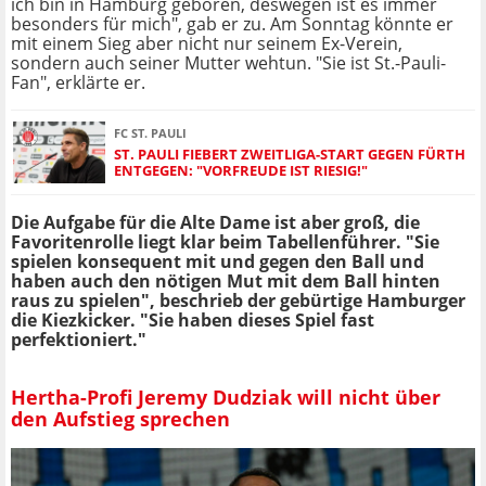
ich bin in Hamburg geboren, deswegen ist es immer
besonders für mich", gab er zu. Am Sonntag könnte er
mit einem Sieg aber nicht nur seinem Ex-Verein,
sondern auch seiner Mutter wehtun. "Sie ist St.-Pauli-
Fan", erklärte er.
FC ST. PAULI
ST. PAULI FIEBERT ZWEITLIGA-START GEGEN FÜRTH
ENTGEGEN: "VORFREUDE IST RIESIG!"
Die Aufgabe für die Alte Dame ist aber groß, die
Favoritenrolle liegt klar beim Tabellenführer. "Sie
spielen konsequent mit und gegen den Ball und
haben auch den nötigen Mut mit dem Ball hinten
raus zu spielen", beschrieb der gebürtige Hamburger
die Kiezkicker. "Sie haben dieses Spiel fast
perfektioniert."
Hertha-Profi Jeremy Dudziak will nicht über
den Aufstieg sprechen